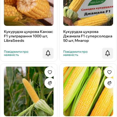
Кукурудза цукрова Канзас
Кукурудза цукрова
F1 ультрарання 1000 шт,
Джамала F1 суперсолодка
LibraSeeds
50 шт, Мнагор
Повідомити про
Повідомити про
наявність
наявність