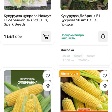
Кукурудза цукрова Нокаут
Кукурудза Добриня F1
F1 сереньопізня 2500 шт,
цукрова 50 шт, Ваша
Spark Seeds
Грядка
Повідомити про
1 561
.00
₴
наявність
Фасовка
30 шт
50 шт
100 шт
2 500 шт
25 000 шт
Літня Акція