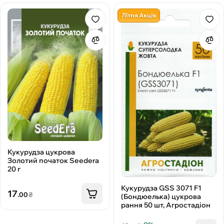
Літня Акція
Кукурудза цукрова
Золотий початок Seedera
20 г
Кукурудза GSS 3071 F1
17
.00
₴
(Бондюелька) цукрова
рання 50 шт, Агростадіон