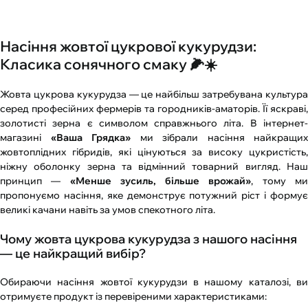
Насіння жовтої цукрової кукурудзи:
Класика сонячного смаку 🌽☀️
Жовта цукрова кукурудза — це найбільш затребувана культура
серед професійних фермерів та городників-аматорів. Її яскраві,
золотисті зерна є символом справжнього літа. В інтернет-
магазині
«Ваша Грядка»
ми зібрали насіння найкращих
жовтоплідних гібридів, які цінуються за високу цукристість,
ніжну оболонку зерна та відмінний товарний вигляд. Наш
принцип —
«Менше зусиль, більше врожай»
, тому м
пропонуємо насіння, яке демонструє потужний ріст і формує
великі качани навіть за умов спекотного літа.
Чому жовта цукрова кукурудза з нашого насіння
— це найкращий вибір?
Обираючи насіння жовтої кукурудзи в нашому каталозі, ви
отримуєте продукт із перевіреними характеристиками: