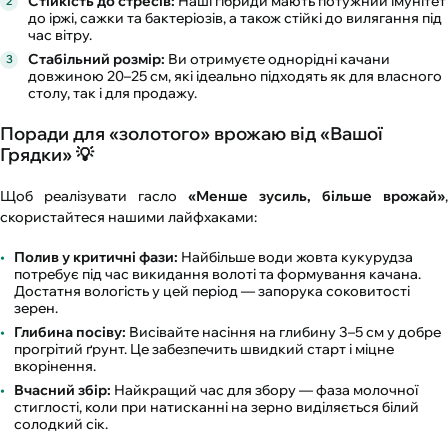
Стійкість до стресів:
Наші гібриди мають потужний імунітет
до іржі, сажки та бактеріозів, а також стійкі до вилягання під
час вітру.
Стабільний розмір:
Ви отримуєте однорідні качани
довжиною 20–25 см, які ідеально підходять як для власного
столу, так і для продажу.
Поради для «золотого» врожаю від «Вашої
Грядки» 💡
Щоб реалізувати гасло
«Менше зусиль, більше врожай»
,
скористайтеся нашими лайфхаками:
Полив у критичні фази:
Найбільше води жовта кукурудза
потребує під час викидання волоті та формування качана.
Достатня вологість у цей період — запорука соковитості
зерен.
Глибина посіву:
Висівайте насіння на глибину 3–5 см у добре
прогрітий ґрунт. Це забезпечить швидкий старт і міцне
вкорінення.
Вчасний збір:
Найкращий час для збору — фаза молочної
стиглості, коли при натисканні на зерно виділяється білий
солодкий сік.