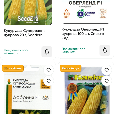
Кукурудза Оверленд F1
Кукурудза Суперрання
цукрова 100 шт, Спектр
цукрова 20 г, Seedera
Сад
Повідомити про
Повідомити про
наявність
наявність
Літня Акція
Літня Акція