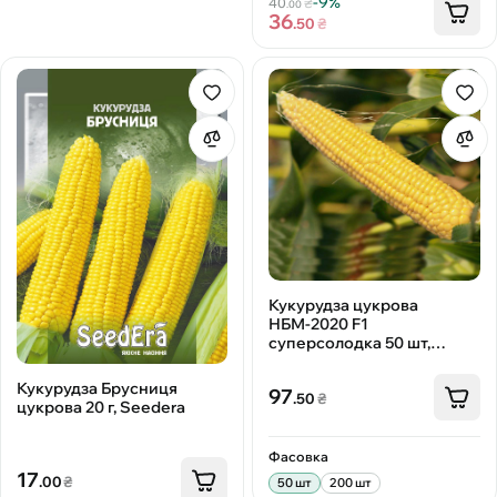
-9%
40
₴
.00
36
.50
₴
Кукурудза цукрова
НБМ-2020 F1
суперсолодка 50 шт,
Мнагор
Кукурудза Брусниця
97
.50
₴
цукрова 20 г, Seedera
Фасовка
17
.00
₴
50 шт
200 шт