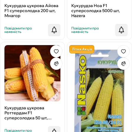
Кукурудза цукрова Айова
Кукурудза Ноа F1
F1 суперсолодка 200 шт,
суперсолодка 5000 шт,
Мнагор
Hazera
Повідомити про
Повідомити про
наявність
наявність
Літня Акція
Кукурудза цукрова
Роттердам F1
суперсолодка 50 шт,
Мнагор
Повідомити про