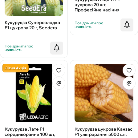
цукрова 20 шт,
Професійне насіння
Кукурудза Суперсолодка
Повідомити про
наявність
F1 цукрова 20 г, Seedera
Повідомити про
наявність
Літня Акція
Кукурудза цукрова Канзас
Кукурудза Лате F1
F1 ультрарання 5000 шт,
середньорання 100 шт,