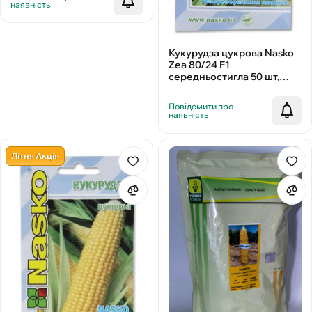
наявність
Кукурудза цукрова Nasko
Zea 80/24 F1
середньостигла 50 шт,
Nasko
Повідомити про
наявність
Літня Акція