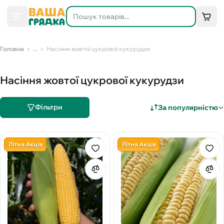
Головна
...
Насіння жовтої цукрової кукурудзи
Насіння жовтої цукрової кукурудзи
Фільтри
За популярністю
Літня Акція
Літня Акція