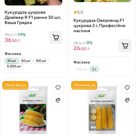
Кукурудза цукрова
5.0
Драйвер R F1 рання 30 шт,
Кукурудза Оверленд F1
Ваша Грядка
цукрова 2 г, Професійне
насіння
-19%
45
₴
.00
36
.50
₴
-9%
28
₴
.50
26
.00
₴
Фасовка
30 шт
50 шт
100 шт
Фасовка
5 000 шт
300 шт
2 г
Літня Акція
Літня Акція