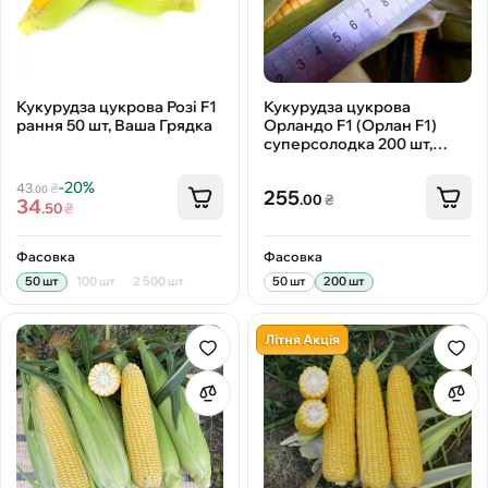
Кукурудза цукрова Розі F1
Кукурудза цукрова
рання 50 шт, Ваша Грядка
Орландо F1 (Орлан F1)
суперсолодка 200 шт,
Мнагор
-20%
43
₴
.00
255
.00
₴
34
.50
₴
Фасовка
Фасовка
50 шт
100 шт
2 500 шт
50 шт
200 шт
Літня Акція