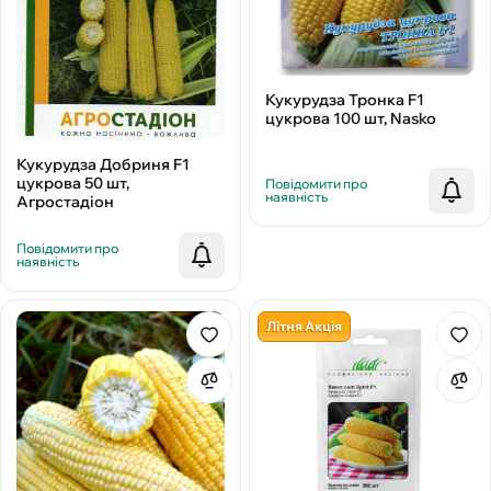
Кукурудза Тронка F1
цукрова 100 шт, Nasko
Кукурудза Добриня F1
цукрова 50 шт,
Повідомити про
наявність
Агростадіон
Повідомити про
наявність
Літня Акція