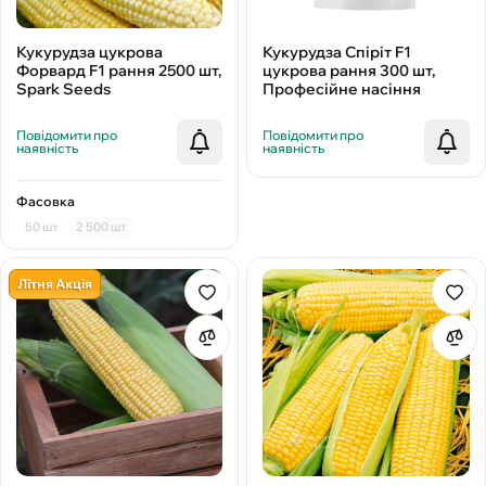
Кукурудза цукрова
Кукурудза Спіріт F1
Форвард F1 рання 2500 шт,
цукрова рання 300 шт,
Spark Seeds
Професійне насіння
Повідомити про
Повідомити про
наявність
наявність
Фасовка
50 шт
2 500 шт
Літня Акція