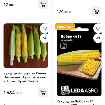
17
.00
₴
174
.50
₴
Літня Акція
Кукурудза цукрова Рання
Насолода F1 ультрарання
2500 шт, Spark Seeds
1 684
.50
₴
Кукурудза Добриня F1