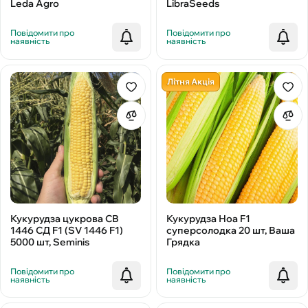
LibraSeeds
Leda Agro
Повідомити про
Повідомити про
наявність
наявність
Літня Акція
Кукурудза цукрова СВ
Кукурудза Ноа F1
1446 СД F1 (SV 1446 F1)
суперсолодка 20 шт, Ваша
5000 шт, Seminis
Грядка
Повідомити про
Повідомити про
наявність
наявність