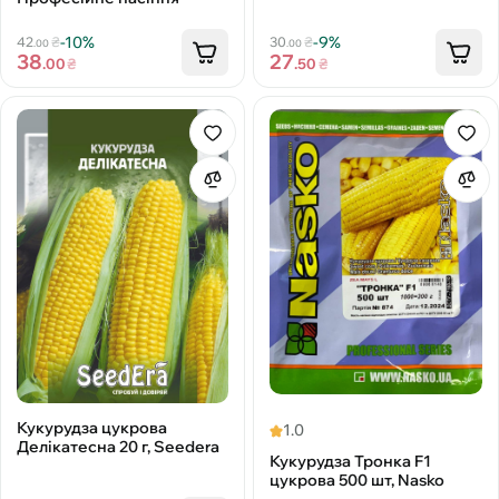
-10%
-9%
42
₴
30
₴
.00
.00
38
27
.00
₴
.50
₴
Кукурудза цукрова
1.0
Делікатесна 20 г, Seedera
Кукурудза Тронка F1
цукрова 500 шт, Nasko