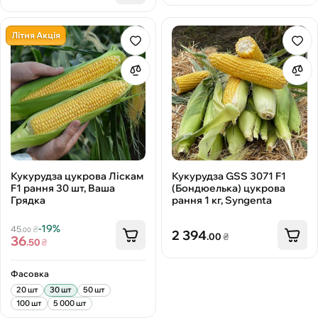
Літня Акція
Кукурудза цукрова Ліскам
Кукурудза GSS 3071 F1
F1 рання 30 шт, Ваша
(Бондюелька) цукрова
Грядка
рання 1 кг, Syngenta
-19%
45
₴
.00
2 394
.00
₴
36
.50
₴
Фасовка
20 шт
30 шт
50 шт
100 шт
5 000 шт