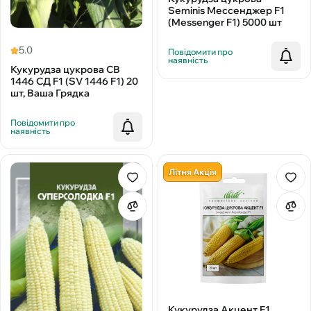
Seminis Мессенджер F1
(Messenger F1) 5000 шт
5.0
Повідомити про
наявність
Кукурудза цукрова СВ
1446 СД F1 (SV 1446 F1) 20
шт, Ваша Грядка
Повідомити про
наявність
Літня Акція
Кукурудза Акцент F1