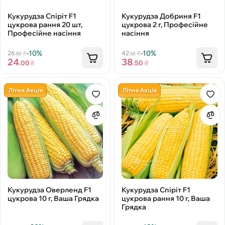
Кукурудза Спіріт F1
Кукурудза Добриня F1
цукрова рання 20 шт,
цукрова 2 г, Професійне
Професійне насіння
насіння
-10%
-10%
26
₴
42
₴
.50
.50
24
38
.00
₴
.50
₴
Літня Акція
Літня Акція
Кукурудза Оверленд F1
Кукурудза Спіріт F1
цукрова 10 г, Ваша Грядка
цукрова рання 10 г, Ваша
Грядка