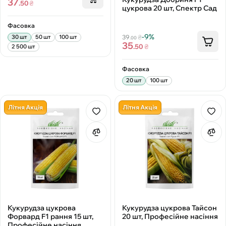
37
.50
₴
цукрова 20 шт, Спектр Сад
Фасовка
-9%
39
₴
30 шт
50 шт
100 шт
.00
35
.50
₴
2 500 шт
Фасовка
20 шт
100 шт
Літня Акція
Літня Акція
Кукурудза цукрова
Кукурудза цукрова Тайсон
Форвард F1 рання 15 шт,
20 шт, Професійне насіння
Професійне насіння