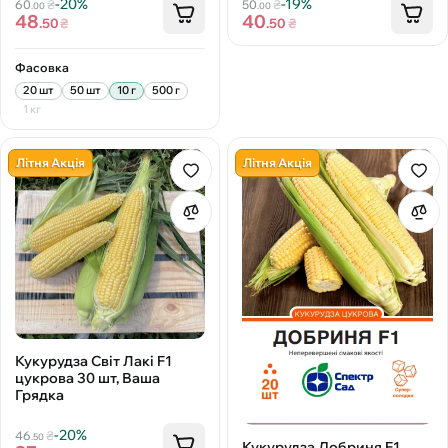
-20%
-19%
60
₴
50
₴
.00
.00
48
40
.50
₴
.50
₴
Фасовка
20 шт
50 шт
10 г
500 г
1 кг
Літня Акція
Літня Акція
Кукурудза Світ Лакі F1
цукрова 30 шт, Ваша
Грядка
-20%
46
₴
.50
Кукурудза Добриня F1