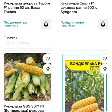
Кукурудза цукрова Турбін
Кукурудза Спіріт F1
F1 рання 50 шт, Ваша
цукрова рання 500 г,
Грядка
Syngenta
Повідомити про
Повідомити про
наявність
наявність
Фасовка
50 шт
5 000 шт
Кукурудза GSS 3071 F1
(Бондюелька) цукрова