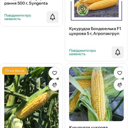
рання 500 г, Syngenta
Повідомити про
наявність
Кукурудза Бондюелька F1
цукрова 5 г, Агропакгруп
Повідомити про
наявність
Літня Акція
Кукурудза цукрова