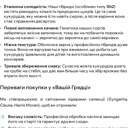
Еталонна солодкість:
Наші гібриди (особливо типу
Sh2
)
містять рекордну кількість природних цукрів. Це та сама
кукурудза, яку можна їсти навіть сирою, а після варіння вона
стає справжнім десертом.
Повне виповнення качана:
Генетика наших сортів
забезпечує якісне запилення, тому ви не побачите порожніх
місць на качані — зернятко до зернятка до самої верхівки.
Ніжна текстура:
Оболонка зерна у професійних гібридів дуже
тонка. Вона не відчувається при вживанні, що робить цю
кукурудзу ідеальною для дітей та виготовлення домашніх
консервів.
Тривале збереження смаку:
Сучасна жовта кукурудза довго
не грубіє на стеблі, що дає вам більше часу на збір врожаю без
втрати його якості.
Переваги покупки у «Вашій Грядці»
Ми співпрацюємо зі світовими лідерами селекції (Syngenta,
Clause, Harris Moran), щоб ви отримали:
Високу схожість:
Професійна обробка насіння захищає
його на старті та гарантує дружні сходи.