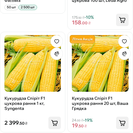
цукрова 100 шт, Leda Agro
Фасовка
50 шт
2 500 шт
-10%
175
₴
.50
158
.00
₴
Літня Акція
Кукурудза Спіріт F1
Кукурудза Спіріт F1
цукрова рання 1 кг,
цукрова рання 20 шт, Ваша
Syngenta
Грядка
-19%
24
₴
.00
2 399
.50
₴
19
.50
₴