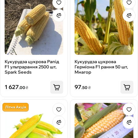
Кукурудза цукрова Рапід
Кукурудза цукрова
F1 ультрарання 2500 шт,
Герміона F1 рання 50 шт,
Spark Seeds
Мнагор
1 627
97
.00
₴
.50
₴
Літня Акція