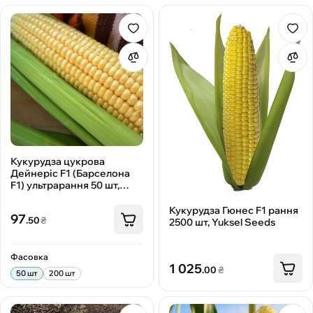
Кукурудза цукрова
Дейнеріс F1 (Барселона
F1) ультрарання 50 шт,
Мнагор
Кукурудза Гюнес F1 рання
97
.50
₴
2500 шт, Yuksel Seeds
Фасовка
1 025
.00
₴
50 шт
200 шт