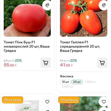
Томат Галілея F1
Томат Пінк Буш F1
середньоранній 20 шт,
низькорослий 20 шт, Ваша
Ваша Грядка
Грядка
-20%
-20%
51
₴
69
₴
.50
.00
41
55
.50
₴
.50
₴
Фасовка
10 шт
20 шт
1 000 шт
5 000 шт
Літня Акція
Літня Акція