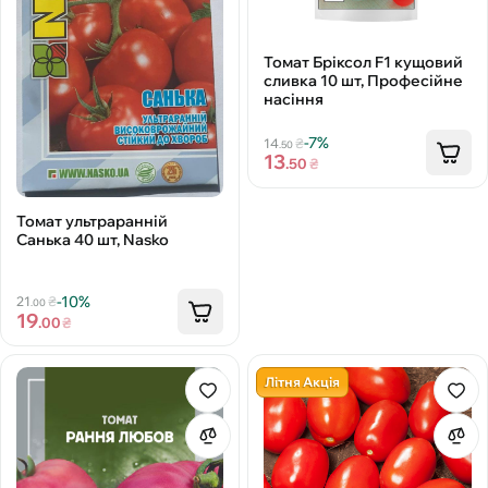
Томат Бріксол F1 кущовий
сливка 10 шт, Професійне
насіння
-7%
14
₴
.50
13
.50
₴
Томат ультраранній
Санька 40 шт, Nasko
-10%
21
₴
.00
19
.00
₴
Літня Акція