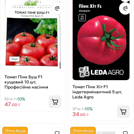
Томат Пінк Буш F1
кущовий 10 шт,
Томат Пінк Хіт F1
Професійне насіння
індетермінантний 5 шт,
Leda Agro
-10%
52
₴
.00
47
.00
₴
-10%
37
₴
.50
34
.00
₴
Літня Акція
Літня Акція