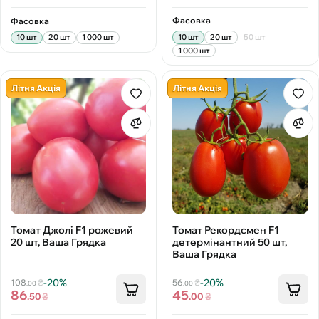
Фасовка
Фасовка
10 шт
20 шт
50 шт
10 шт
20 шт
1 000 шт
1 000 шт
Літня Акція
Літня Акція
Томат Джолі F1 рожевий
Томат Рекордсмен F1
20 шт, Ваша Грядка
детермінантний 50 шт,
Ваша Грядка
-20%
-20%
108
₴
56
₴
.00
.00
86
45
.50
₴
.00
₴