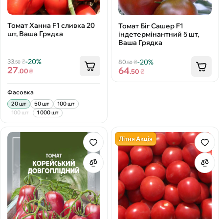
Томат Ханна F1 сливка 20
Томат Біг Сашер F1
шт, Ваша Грядка
індетермінантний 5 шт,
Ваша Грядка
-20%
-20%
33
₴
80
₴
.50
.50
27
64
.00
₴
.50
₴
Фасовка
20 шт
50 шт
100 шт
100 шт
1 000 шт
Літня Акція