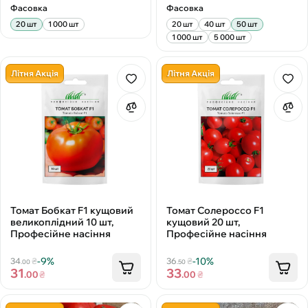
Фасовка
Фасовка
20 шт
1 000 шт
20 шт
40 шт
50 шт
1 000 шт
5 000 шт
Літня Акція
Літня Акція
Томат Бобкат F1 кущовий
Томат Солероссо F1
великоплідний 10 шт,
кущовий 20 шт,
Професійне насіння
Професійне насіння
-9%
-10%
34
₴
36
₴
.00
.50
31
33
.00
₴
.00
₴