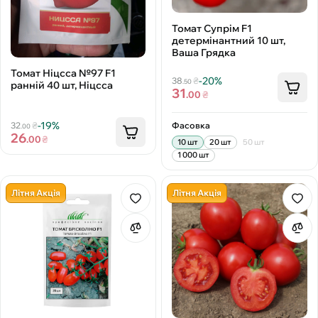
Томат Супрім F1
детермінантний 10 шт,
Ваша Грядка
Томат Ніцсса №97 F1
-20%
38
₴
.50
ранній 40 шт, Ніцсса
31
.00
₴
-19%
Фасовка
32
₴
.00
26
.00
₴
10 шт
20 шт
50 шт
1 000 шт
Літня Акція
Літня Акція