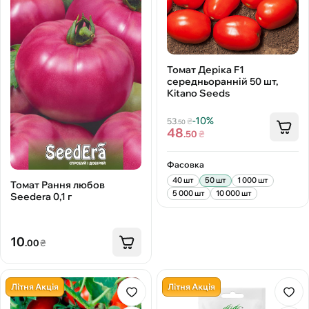
Томат Деріка F1
середньоранній 50 шт,
Kitano Seeds
-10%
53
₴
.50
48
.50
₴
Фасовка
40 шт
50 шт
1 000 шт
Томат Рання любов
5 000 шт
10 000 шт
Seedеra 0,1 г
10
.00
₴
Літня Акція
Літня Акція