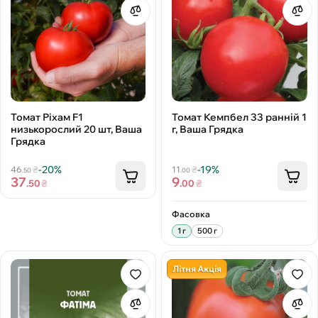
Томат Ріхам F1
Томат Кемпбел 33 ранній 1
низькорослий 20 шт, Ваша
г, Ваша Грядка
Грядка
-20%
-19%
46
₴
11
₴
.50
.00
37
9
.50
₴
.00
₴
Фасовка
1 г
500 г
Літня Акція