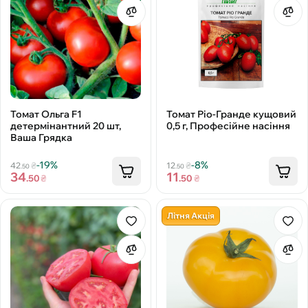
Томат Ольга F1
Томат Ріо-Гранде кущовий
детермінантний 20 шт,
0,5 г, Професійне насіння
Ваша Грядка
-19%
-8%
42
₴
12
₴
.50
.50
34
11
.50
₴
.50
₴
Літня Акція