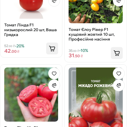
Томат Лінда F1
Томат Єлоу Рівер F1
низькорослий 20 шт, Ваша
кущовий жовтий 10 шт,
Грядка
Професійне насіння
-20%
52
₴
.00
42
-10%
35
₴
.00
₴
.00
31
.50
₴