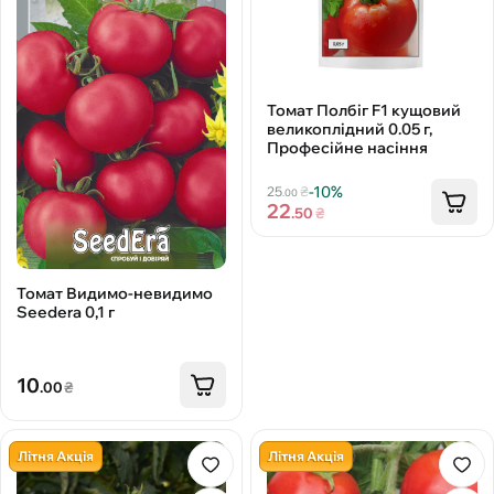
Томат Полбіг F1 кущовий
великоплідний 0.05 г,
Професійне насіння
-10%
25
₴
.00
22
.50
₴
Томат Видимо-невидимо
Seedera 0,1 г
10
.00
₴
Літня Акція
Літня Акція