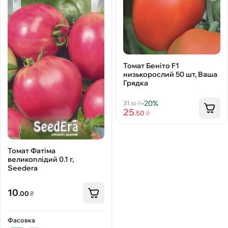
Томат Беніто F1
низькорослий 50 шт, Ваша
Грядка
-20%
31
₴
.50
25
.50
₴
Томат Фатіма
великоплідий 0.1 г,
Seedera
10
.00
₴
Фасовка