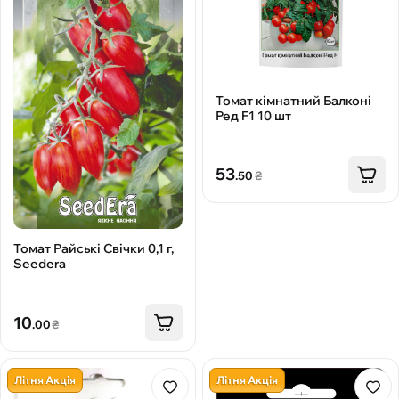
Томат кімнатний Балконі
Ред F1 10 шт
53
.50
₴
Томат Райські Свічки 0,1 г,
Seedera
10
.00
₴
Літня Акція
Літня Акція