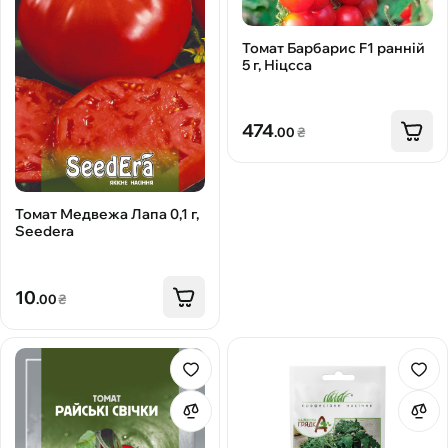
Томат Барбарис F1 ранній
5 г, Ніцсса
474
.00
₴
Томат Медвежа Лапа 0,1 г,
Seedera
10
.00
₴