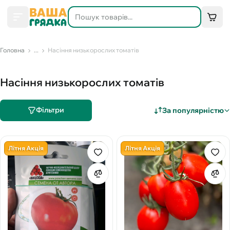
Головна
...
Насіння низькорослих томатів
Насіння низькорослих томатів
Фільтри
За популярністю
Літня Акція
Літня Акція