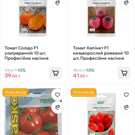
Томат Солідо F1
Томат Хапінет F1
ультраранній 10 шт,
низькорослий рожевий 10
Професійне насіння
шт, Професійне насіння
-10%
-10%
43
₴
46
₴
.00
.00
39
41
.00
₴
.50
₴
Літня Акція
Літня Акція