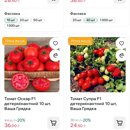
28
38
.50
₴
.50
₴
Фасовка
Фасовка
10 шт
20 шт
50 шт
20 шт
40 шт
1 000 шт
1 000 шт
Літня Акція
Літня Акція
Томат Супра F1
Томат Оскар F1
детермінантний 10 шт,
детермінантний 10 шт,
Ваша Грядка
Ваша Грядка
-20%
-20%
30
₴
44
₴
.50
.50
24
36
.50
₴
.00
₴