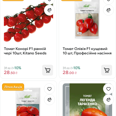
Томат Конорі F1 ранній
Томат Олівія F1 кущовий
чері 10шт, Kitano Seeds
10 шт, Професійне насіння
-10%
-10%
31
₴
31
₴
.50
.00
28
28
.50
₴
.00
₴
Літня Акція