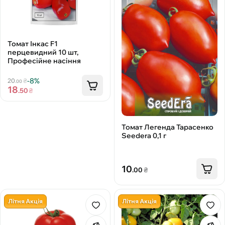
Томат Інкас F1
перцевидний 10 шт,
Професійне насіння
-8%
20
₴
.00
18
.50
₴
Томат Легенда Тарасенко
Seedera 0,1 г
10
.00
₴
Літня Акція
Літня Акція