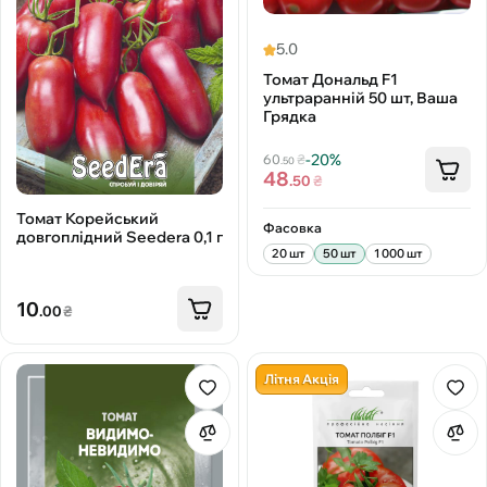
5.0
Томат Дональд F1
ультраранній 50 шт, Ваша
Грядка
-20%
60
₴
.50
48
.50
₴
Томат Корейський
Фасовка
довгоплідний Seedera 0,1 г
20 шт
50 шт
1 000 шт
10
.00
₴
Літня Акція