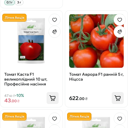
0.1 г
3 г
Літня Акція
Томат Каста F1
Томат Аврора F1 ранній 5 г,
великоплідний 10 шт,
Ніцсса
Професійне насіння
-10%
47
₴
.50
622
.00
₴
43
.00
₴
Літня Акція
Літня Акція