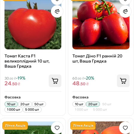
Томат Каста F1
Томат Діно F1 ранній 20
великоплідний 10 шт,
шт, Ваша Грядка
Ваша Грядка
-19%
-20%
30
₴
60
₴
.00
.00
24
48
.50
₴
.50
₴
Фасовка
Фасовка
10 шт
20 шт
50 шт
10 шт
20 шт
50 шт
1 000 шт
5 000 шт
1 000 шт
5 000 шт
Літня Акція
Літня Акція