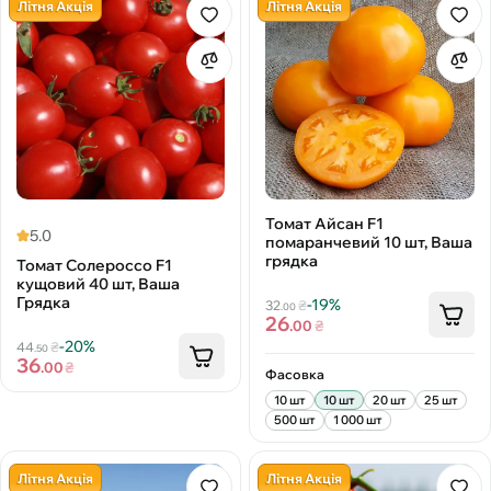
Літня Акція
Літня Акція
Томат Айсан F1
5.0
помаранчевий 10 шт, Ваша
грядка
Томат Солероссо F1
кущовий 40 шт, Ваша
Грядка
-19%
32
₴
.00
26
.00
₴
-20%
44
₴
.50
36
.00
₴
Фасовка
10 шт
10 шт
20 шт
25 шт
500 шт
1 000 шт
Літня Акція
Літня Акція