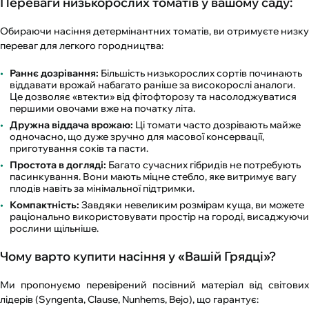
Переваги низькорослих томатів у вашому саду:
Обираючи насіння детермінантних томатів, ви отримуєте низку
переваг для легкого городництва:
Раннє дозрівання:
Більшість низькорослих сортів починають
віддавати врожай набагато раніше за високорослі аналоги.
Це дозволяє «втекти» від фітофторозу та насолоджуватися
першими овочами вже на початку літа.
Дружна віддача врожаю:
Ці томати часто дозрівають майже
одночасно, що дуже зручно для масової консервації,
приготування соків та пасти.
Простота в догляді:
Багато сучасних гібридів не потребують
пасинкування. Вони мають міцне стебло, яке витримує вагу
плодів навіть за мінімальної підтримки.
Компактність:
Завдяки невеликим розмірам куща, ви можете
раціонально використовувати простір на городі, висаджуючи
рослини щільніше.
Чому варто купити насіння у «Вашій Грядці»?
Ми пропонуємо перевірений посівний матеріал від світових
лідерів (Syngenta, Clause, Nunhems, Bejo), що гарантує: