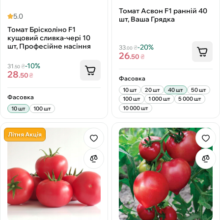
Томат Асвон F1 ранній 40
5.0
шт, Ваша Грядка
Томат Брісколіно F1
кущовий сливка-чері 10
шт, Професійне насіння
-20%
33
₴
.00
26
.50
₴
-10%
31
₴
.50
28
.50
₴
Фасовка
10 шт
20 шт
40 шт
50 шт
Фасовка
100 шт
1 000 шт
5 000 шт
10 000 шт
10 шт
100 шт
Літня Акція