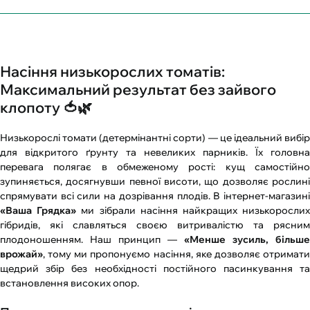
Насіння низькорослих томатів:
Максимальний результат без зайвого
клопоту 🍅🌿
Низькорослі томати (детермінантні сорти) — це ідеальний вибір
для відкритого ґрунту та невеликих парників. Їх головна
перевага полягає в обмеженому рості: кущ самостійно
зупиняється, досягнувши певної висоти, що дозволяє рослині
спрямувати всі сили на дозрівання плодів. В інтернет-магазині
«Ваша Грядка»
ми зібрали насіння найкращих низькоросли
гібридів, які славляться своєю витривалістю та рясним
плодоношенням. Наш принцип —
«Менше зусиль, більше
врожай»
, тому ми пропонуємо насіння, яке дозволяє отримати
щедрий збір без необхідності постійного пасинкування та
встановлення високих опор.