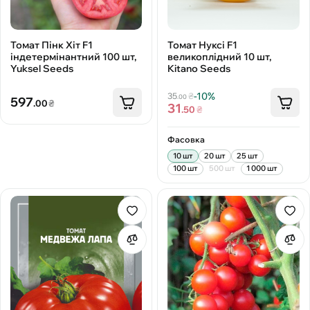
Томат Пінк Хіт F1
Томат Нуксі F1
індетермінантний 100 шт,
великоплідний 10 шт,
Yuksel Seeds
Kitano Seeds
-10%
35
₴
.00
597
.00
₴
31
.50
₴
Фасовка
10 шт
20 шт
25 шт
100 шт
500 шт
1 000 шт