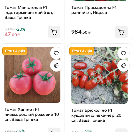
Томат Маністелла F1
Томат Примадонна F1
індетермінантний 5 шт,
ранній 5 г, Ніцсса
Ваша Грядка
-20%
58
₴
.50
984
.50
₴
47
.00
₴
Літня Акція
Літня Акція
Томат Хапінет F1
Томат Брісколіно F1
низькорослий рожевий 10
кущовий сливка-чері 20
шт, Ваша Грядка
шт, Ваша Грядка
-19%
29
₴
.50