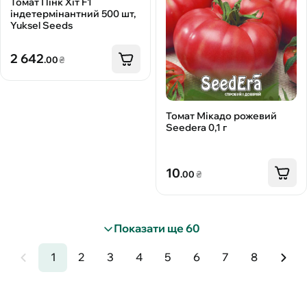
Томат Пінк Хіт F1
індетермінантний 500 шт,
Yuksel Seeds
2 642
.00
₴
Томат Мікадо рожевий
Seedera 0,1 г
10
.00
₴
Показати ще 60
1
2
3
4
5
6
7
8