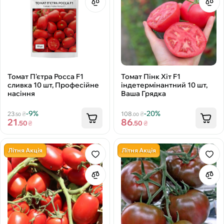
Томат П'єтра Росса F1
Томат Пінк Хіт F1
сливка 10 шт, Професійне
індетермінантний 10 шт,
насіння
Ваша Грядка
-9%
-20%
23
₴
108
₴
.50
.00
21
86
.50
₴
.50
₴
Літня Акція
Літня Акція