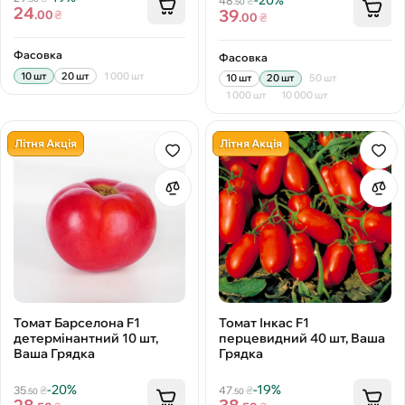
-20%
48
₴
.50
24
39
.00
₴
.00
₴
Фасовка
Фасовка
10 шт
20 шт
1 000 шт
10 шт
20 шт
50 шт
1 000 шт
10 000 шт
Літня Акція
Літня Акція
Томат Барселона F1
Томат Інкас F1
детермінантний 10 шт,
перцевидний 40 шт, Ваша
Ваша Грядка
Грядка
-20%
-19%
35
₴
47
₴
.50
.50