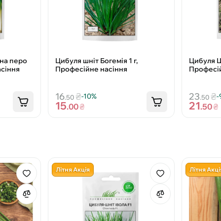
 на перо
Цибуля шніт Богемія 1 г,
Цибуля Шн
асіння
Професійне насіння
Професій
16
₴
23
₴
-10%
-
.50
.50
15
21
.00
₴
.50
₴
Літня Акція
Літня Акці