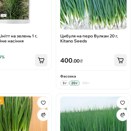
ітт на зелень 1 г,
Цибуля на перо Вулкан 20 г,
не насіння
Kitano Seeds
9%
400
.00
₴
Фасовка
3 г
20 г
100 г
я