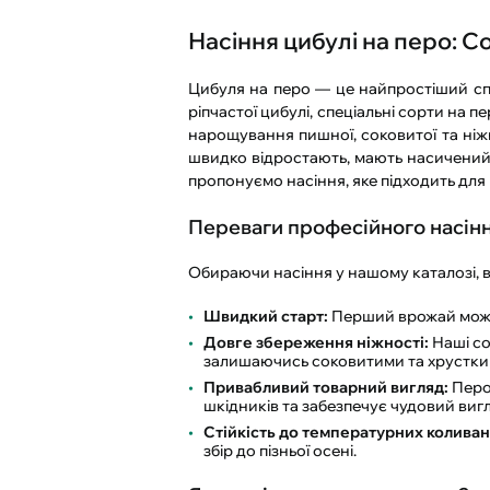
Насіння цибулі на перо: С
Цибуля на перо — це найпростіший спос
ріпчастої цибулі, спеціальні сорти на
нарощування пишної, соковитої та ніжн
швидко відростають, мають насичений 
пропонуємо насіння, яке підходить для 
Переваги професійного насінн
Обираючи насіння у нашому каталозі, 
Швидкий старт:
Перший врожай можна
Довге збереження ніжності:
Наші со
залишаючись соковитими та хрустки
Привабливий товарний вигляд:
Перо 
шкідників та забезпечує чудовий вигл
Стійкість до температурних коливан
збір до пізньої осені.