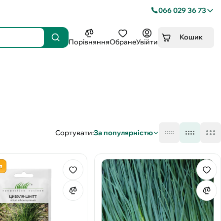
066 029 36 73
Кошик
Порівняння
Обране
Увійти
Сортувати:
За популярністю
я