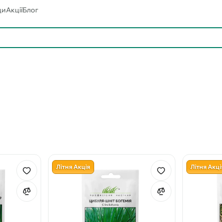
ди
Акції
Блог
Літня Акція
Літня Акці