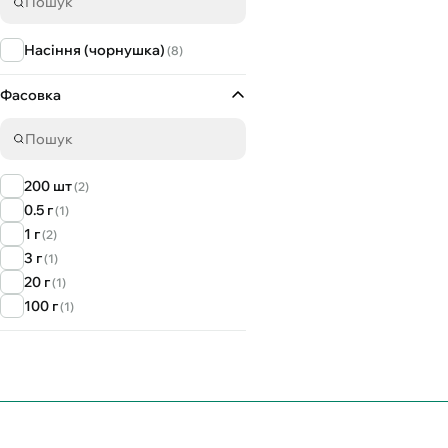
Насіння (чорнушка)
(8)
Фасовка
200 шт
(2)
0.5 г
(1)
1 г
(2)
3 г
(1)
20 г
(1)
100 г
(1)