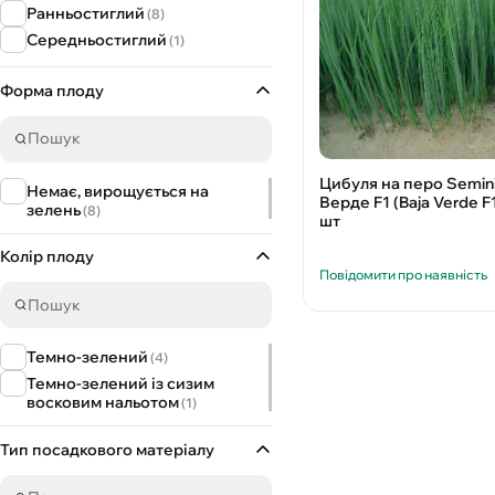
Ранньостиглий
(8)
Середньостиглий
(1)
Форма плоду
Цибуля на перо Semin
Немає, вирощується на
Верде F1 (Baja Verde F
зелень
(8)
шт
Колір плоду
Повідомити про наявність
Темно-зелений
(4)
Темно-зелений із сизим
восковим нальотом
(1)
Тип посадкового матеріалу