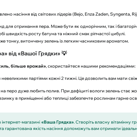
лено насіння від світових лідерів (Bejo, Enza Zaden, Syngenta, Ri
 для отримання пера. Може бути як однорічним, так і багаторі
і швидкість росту батуна та ніжний смак ріпчастої цибулі.
дуже тонку, витончену зелень із легким часниковим ароматом.
а» від «Вашої Грядки» 💡
иль, більше врожай»
, скористайтеся нашими рекомендаціями:
 невеликими партіями кожні 2 тижні. Це дозволить вам мати св
на перо дуже любить полив. При дефіциті вологи зелень стає жо
зимку в приміщенні або теплиці забезпечте рослинам гарне осв
в інтернет-магазині
«Ваша Грядка»
. Створіть власну вітамінну г
та гарантована якість насіння допоможуть вам отримати ідеальн