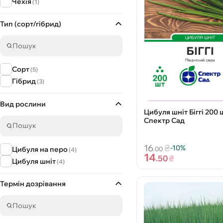
Чехія
(1)
Тип (сорт/гібрид)
Сорт
(5)
Гібрид
(3)
Вид рослини
Цибуля шніт Біггі 200 
Спектр Сад
16
₴
-10%
Цибуля на перо
.00
(4)
14
.50
₴
Цибуля шніт
(4)
Термін дозрівання