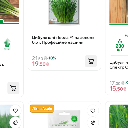
Цибуля шніт Івола F1 на зелень
0.5 г, Професійне насіння
21
₴
-10%
.50
Цибуля н
19
.50
₴
шт,
Спектр 
17
₴
-
.00
15
.50
₴
Літня Акція