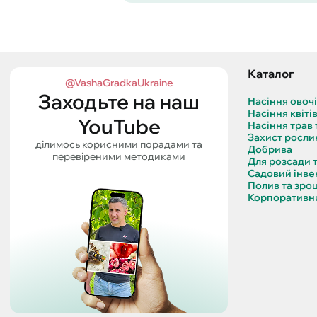
Каталог
@VashaGradkaUkraine
Заходьте на наш
Насіння овоч
Насіння квіті
YouTube
Насіння трав 
Захист росли
ділимось корисними порадами та
Добрива
перевіреними методиками
Для розсади 
Садовий інве
Полив та зро
Корпоративни