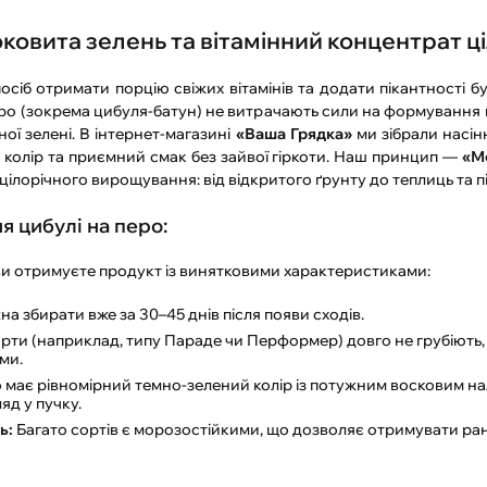
оковита зелень та вітамінний концентрат ці
іб отримати порцію свіжих вітамінів та додати пікантності будь
 перо (зокрема цибуля-батун) не витрачають сили на формування
ої зелені. В інтернет-магазині
«Ваша Грядка»
ми зібрали насін
колір та приємний смак без зайвої гіркоти. Наш принцип —
«М
цілорічного вирощування: від відкритого ґрунту до теплиць та п
я цибулі на перо:
ви отримуєте продукт із винятковими характеристиками:
 збирати вже за 30–45 днів після появи сходів.
рти (наприклад, типу Параде чи Перформер) довго не грубіють, н
ми.
має рівномірний темно-зелений колір із потужним восковим на
яд у пучку.
ь:
Багато сортів є морозостійкими, що дозволяє отримувати ра