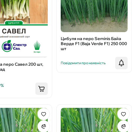
Цибуля на перо Seminis Байа
Верде F1 (Baja Verde F1) 250 000
шт
Повідомити про наявність
а перо Савел 200 шт,
Сад
9%