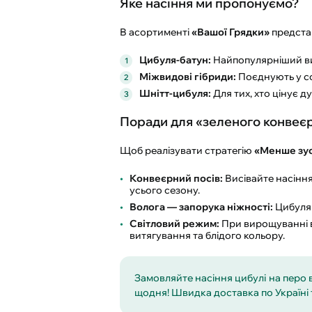
Яке насіння ми пропонуємо?
В асортименті
«Вашої Грядки»
представ
Цибуля-батун:
Найпопулярніший вид
Міжвидові гібриди:
Поєднують у соб
Шнітт-цибуля:
Для тих, хто цінує 
Поради для «зеленого конвеєр
Щоб реалізувати стратегію
«Менше зус
Конвеєрний посів:
Висівайте насіння
усього сезону.
Волога — запорука ніжності:
Цибуля 
Світловий режим:
При вирощуванні в
витягування та блідого кольору.
Замовляйте насіння цибулі на перо 
щодня! Швидка доставка по Україні 