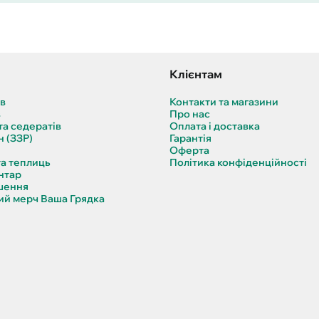
Клієнтам
ів
Контакти та магазини
в
Про нас
та седератів
Оплата і доставка
н (ЗЗР)
Гарантія
Оферта
та теплиць
Політика конфіденційності
нтар
шення
й мерч Ваша Грядка