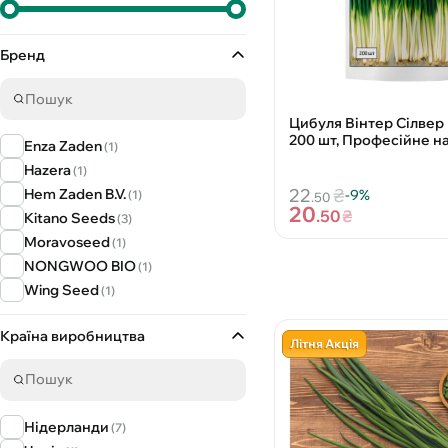
Бренд
Цибуля Вінтер Сілвер
200 шт, Професійне н
Enza Zaden
(1)
Hazera
(1)
22
₴
Hem Zaden B.V.
-9%
(1)
.50
20
.50
₴
Kitano Seeds
(3)
Moravoseed
(1)
NONGWOO BIO
(1)
Wing Seed
(1)
Країна виробництва
Літня Акція
Нідерланди
(7)