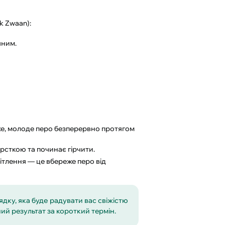
jk Zwaan):
чним.
іже, молоде перо безперервно протягом
рсткою та починає гірчити.
ітлення — це вбереже перо від
рядку, яка буде радувати вас свіжістю
ий результат за короткий термін.