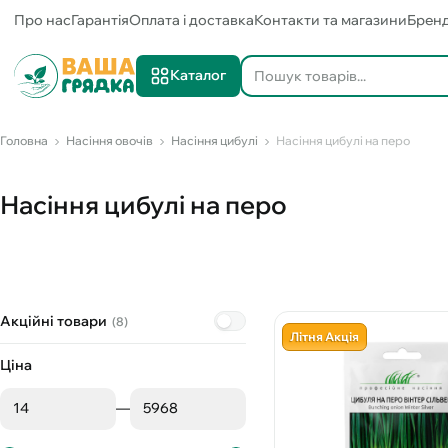
Про нас
Гарантія
Оплата і доставка
Контакти та магазини
Брен
Каталог
Головна
Насіння овочів
Насіння цибулі
Насіння цибулі на перо
Насіння цибулі на перо
Акційні товари
(8)
Літня Акція
Ціна
—