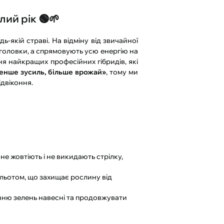
лий рік 🟢🌱
-якій страві. На відміну від звичайної
 головки, а спрямовують усю енергію на
ня найкращих професійних гібридів, які
енше зусиль, більше врожай»
, тому ми
ідвіконня.
е жовтіють і не викидають стрілку,
льотом, що захищає рослину від
нню зелень навесні та продовжувати