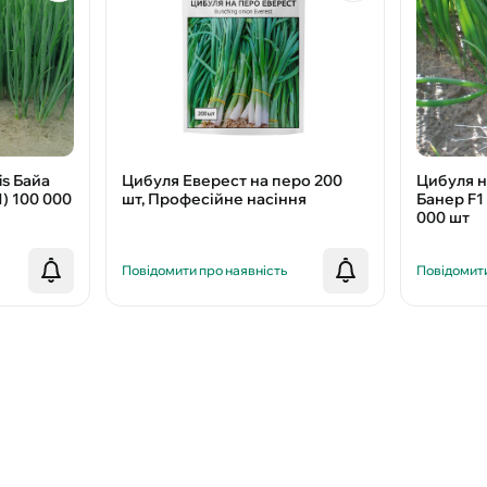
is Байа
Цибуля Еверест на перо 200
Цибуля н
1) 100 000
шт, Професійне насіння
Банер F1 
000 шт
Повідомити про наявність
Повідомити