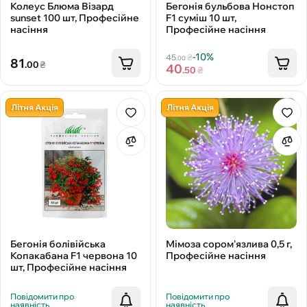
Колеус Блюма Візард
Бегонія бульбова Нонстоп
sunset 100 шт, Професійне
F1 суміш 10 шт,
насіння
Професійне насіння
-10%
45
₴
.00
81
.00
₴
40
.50
₴
Літня Акція
Літня Акція
Бегонія болівійська
Мімоза сором'язлива 0,5 г,
Копакабана F1 червона 10
Професійне насіння
шт, Професійне насіння
Повідомити про
Повідомити про
наявність
наявність