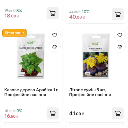
-8%
19
₴
.50
-10%
44
₴
.00
18
40
.00
₴
.00
₴
Літня Акція
Кавове дерево Арабіка 1 г,
Літопс суміш 5 шт,
Професійне насіння
Професійне насіння
-9%
18
₴
.00
41
.00
₴
16
.50
₴