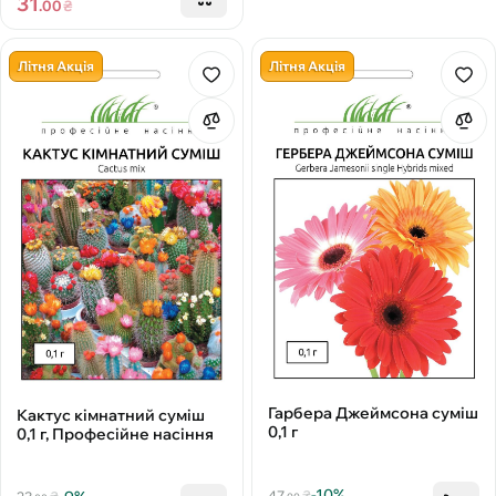
31
.00
₴
Літня Акція
Літня Акція
Гарбера Джеймсона суміш
Кактус кімнатний суміш
0,1 г
0,1 г, Професійне насіння
-10%
47
₴