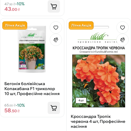
-10%
47
₴
.50
43
.00
₴
Літня Акція
Літня Акція
Бегонія болівійська
Копакабана F1 триколор
10 шт, Професійне насіння
-10%
65
₴
.00
58
.50
₴
Кроссандра Тропік
червона 4 шт, Професійне
насіння