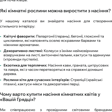
Які кімнатні рослини можна виростити з насіння?
У нашому каталозі ви знайдете насіння для створення
стильного інтер'єру:
Квітучі фаворити:
Пеларгонії (герань), бегонії, глоксинії та
цикламени, які наповнять оселю яскравими барвами та
ніжними ароматами.
Декоративно-листяні:
Колеуси з їхніми неймовірними
візерунками на листі, витончені пальми, кактуси та адениуми
(«троянди пустелі»).
Екзотика для терплячих:
Насіння кави, граната, цитрусових
та лавра, які з часом перетворяться на справжні домашні
дерева.
Рослини-хіти для сучасних інтер'єрів:
Стреліції («райські
птахи»), кактуси-мікси та декоративні перці.
Чому варто купити насіння кімнатних квітів у
«Вашій Грядці»?
Ми співпрацюємо з провідними світовими брендами