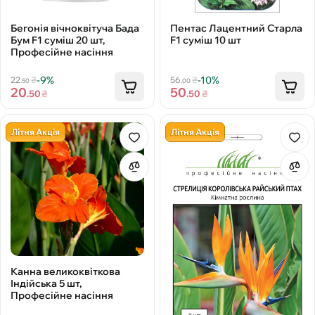
Бегонія вічноквітуча Бада
Пентас Лацентний Старла
Бум F1 суміш 20 шт,
F1 суміш 10 шт
Професійне насіння
-9%
-10%
22
₴
56
₴
.50
.00
20
50
.50
₴
.50
₴
Літня Акція
Літня Акція
Канна великоквіткова
Індійська 5 шт,
Професійне насіння