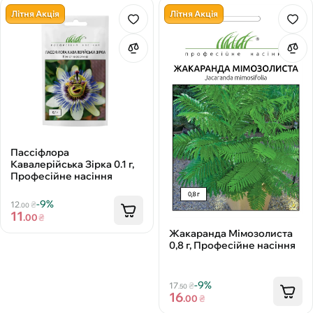
Літня Акція
Літня Акція
Пассіфлора
Кавалерійська Зірка 0.1 г,
Професійне насіння
-9%
12
₴
.00
11
.00
₴
Жакаранда Мімозолиста
0,8 г, Професійне насіння
-9%
17
₴
.50
16
.00
₴