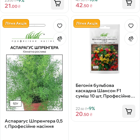
-9%
23
₴
.00
.00
42
21
.50
₴
.00
₴
Літня Акція
Літня Акція
Бегонія бульбова
каскадна Шансон F1
суміш 10 шт, Професійне
насіння
-9%
22
₴
.50
20
.50
₴
Аспарагус Шпренгера 0,5
г, Професійне насіння