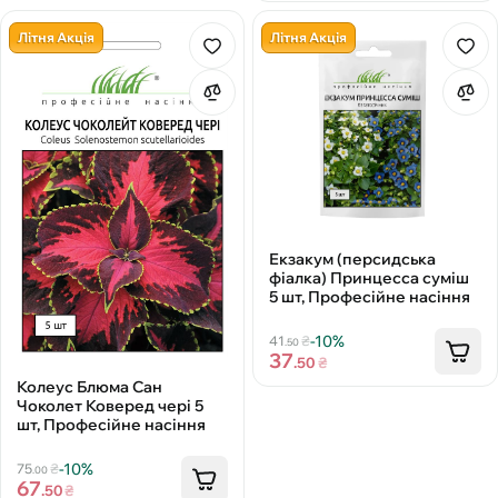
Літня Акція
Літня Акція
Екзакум (персидська
фіалка) Принцесса суміш
5 шт, Професійне насіння
-10%
41
₴
.50
37
.50
₴
Колеус Блюма Сан
Чоколет Коверед чері 5
шт, Професійне насіння
-10%
75
₴
.00
67
.50
₴