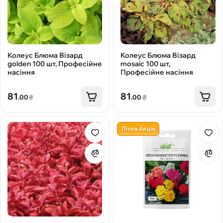
Колеус Блюма Візард
Колеус Блюма Візард
golden 100 шт, Професійне
mosaic 100 шт,
насіння
Професійне насіння
81
81
.00
₴
.00
₴
Літня Акція