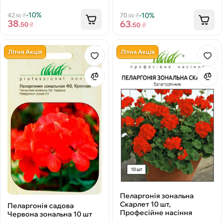
-10%
-10%
42
₴
70
₴
.50
.00
38
63
.50
₴
.50
₴
Літня Акція
Літня Акція
Пеларгонія зональна
Скарлет 10 шт,
Пеларгонія садова
Професійне насіння
Червона зональна 10 шт