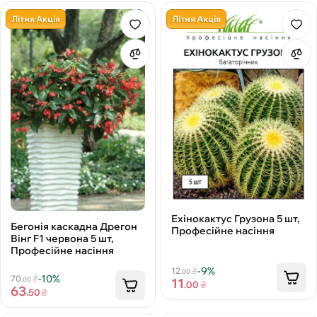
Літня Акція
Літня Акція
Ехінокактус Грузона 5 шт,
Бегонія каскадна Дрегон
Професійне насіння
Вінг F1 червона 5 шт,
Професійне насіння
-9%
12
₴
.00
-10%
70
₴
11
.00
.00
₴
63
.50
₴