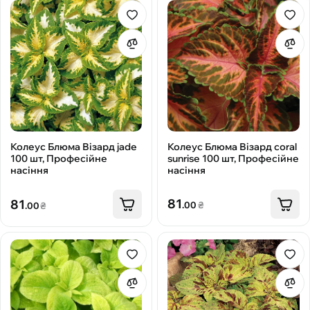
Колеус Блюма Візард coral
Колеус Блюма Візард jade
sunrise 100 шт, Професійне
100 шт, Професійне
насіння
насіння
81
81
.00
₴
.00
₴