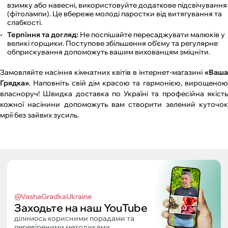
взимку або навесні, використовуйте додаткове підсвічування
(фітолампи). Це вбереже молоді паростки від витягування та
слабкості.
Терпіння та догляд:
Не поспішайте пересаджувати малюків у
великі горщики. Поступове збільшення об'єму та регулярне
обприскування допоможуть вашим вихованцям зміцніти.
Замовляйте насіння кімнатних квітів в інтернет-магазині
«Ваша
Грядка»
. Наповніть свій дім красою та гармонією, вирощеною
власноруч! Швидка доставка по Україні та професійна якість
кожної насінини допоможуть вам створити зелений куточок
мрії без зайвих зусиль.
@VashaGradkaUkraine
Заходьте на наш YouTube
ділимось корисними порадами та
перевіреними методиками