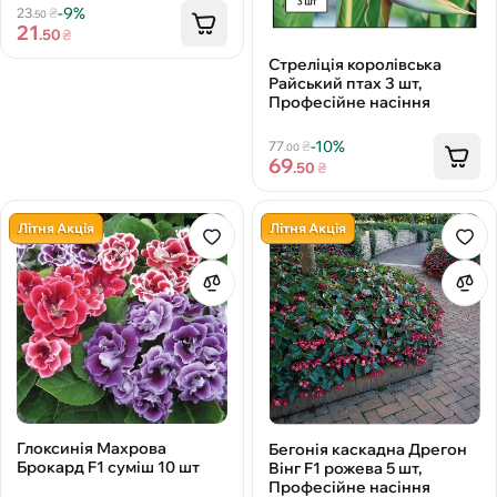
-9%
23
₴
.50
21
.50
₴
Стреліція королівська
Райський птах 3 шт,
Професійне насіння
-10%
77
₴
.00
69
.50
₴
Літня Акція
Літня Акція
Глоксинія Махрова
Бегонія каскадна Дрегон
Брокард F1 суміш 10 шт
Вінг F1 рожева 5 шт,
Професійне насіння