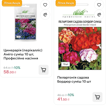
Літня Акція
Літня Акція
Цинерарія (перікалліс)
Аміго суміш 10 шт,
Професійне насіння
-10%
64
₴
.00
58
.00
₴
Пеларгонія садова
Бордюр суміш 10 шт
-10%
46
₴
.00
41
.50
₴