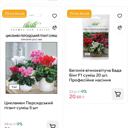
Літня Акція
Літня Акція
Бегонія вічноквітуча Бада
Бінг F1 суміш 20 шт,
Професійне насіння
-9%
22
₴
.50
20
.50
₴
Цикламен Персидський
гігант суміш 5 шт
-9%
34
₴
.00