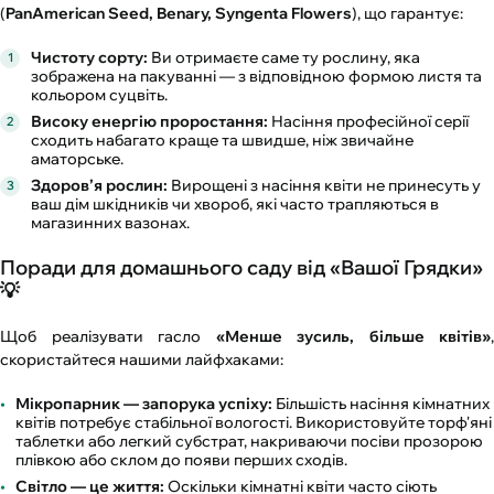
(
PanAmerican Seed, Benary, Syngenta Flowers
), що гарантує:
Чистоту сорту:
Ви отримаєте саме ту рослину, яка
зображена на пакуванні — з відповідною формою листя та
кольором суцвіть.
Високу енергію проростання:
Насіння професійної серії
сходить набагато краще та швидше, ніж звичайне
аматорське.
Здоров’я рослин:
Вирощені з насіння квіти не принесуть у
ваш дім шкідників чи хвороб, які часто трапляються в
магазинних вазонах.
Поради для домашнього саду від «Вашої Грядки»
💡
Щоб реалізувати гасло
«Менше зусиль, більше квітів»
,
скористайтеся нашими лайфхаками:
Мікропарник — запорука успіху:
Більшість насіння кімнатних
квітів потребує стабільної вологості. Використовуйте торф'яні
таблетки або легкий субстрат, накриваючи посіви прозорою
плівкою або склом до появи перших сходів.
Світло — це життя:
Оскільки кімнатні квіти часто сіють