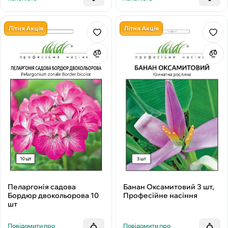
Літня Акція
Літня Акція
Пеларгонія садова
Банан Оксамитовий 3 шт,
Бордюр двокольорова 10
Професійне насіння
шт
Повідомити про
Повідомити про