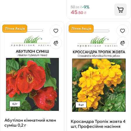
-9%
50
₴
.00
45
.50
₴
Літня Акція
Літня Акція
Абутілон кімнатний клен
Кросандра Тропік жовта 4
суміш 0,2 г
шт, Професійне насіння