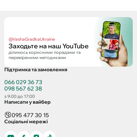
@VashaGradkaUkraine
Заходьте на наш YouTube
ділимось корисними порадами та
перевіреними методиками
Підтримка та замовлення
066 029 36 73
098 567 62 38
з 9:00 до 17:00
Написати у вайбер
095 477 30 15
Соціальні мережі