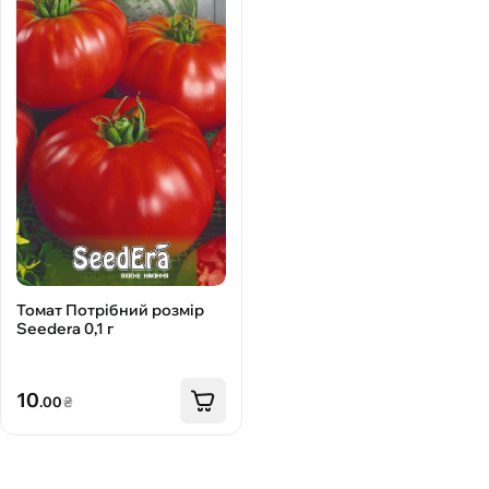
Томат Потрібний розмір
Seedеra 0,1 г
10
.00
₴