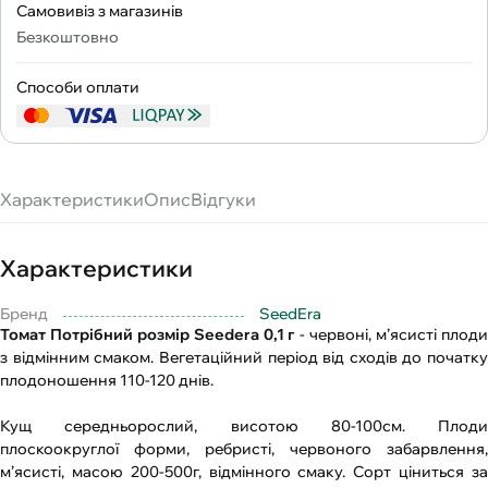
Самовивіз з магазинів
Безкоштовно
Способи оплати
Характеристики
Опис
Відгуки
Характеристики
Бренд
SeedEra
Томат Потрібний розмір Seedеra 0,1 г
- червоні, м’ясисті плод
з відмінним смаком. Вегетаційний період від сходів до початку
плодоношення 110-120 днів.
Кущ середньорослий, висотою 80-100см. Плоди
плоскоокруглої форми, ребристі, червоного забарвлення,
м’ясисті, масою 200-500г, відмінного смаку. Сорт ціниться за