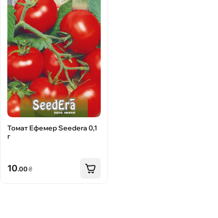
Томат Ефемер Seedera 0,1
г
10
.00
₴