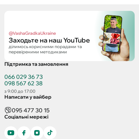
@VashaGradkaUkraine
Заходьте на наш YouTube
ділимось корисними порадами та
перевіреними методиками
Підтримка та замовлення
066 029 36 73
098 567 62 38
з 9:00 до 17:00
Написати у вайбер
095 477 30 15
Соціальні мережі