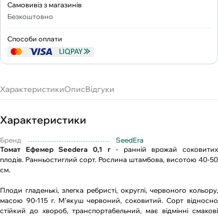
Самовивіз з магазинів
Безкоштовно
Способи оплати
Характеристики
Опис
Відгуки
Характеристики
Бренд
SeedEra
Томат Ефемер Seedera 0,1 г
- ранній врожай соковитих
плодів. Ранньостиглий сорт. Рослина штамбова, висотою 40-50
см.
Плоди гладенькі, злегка ребристі, округлі, червоного кольору,
масою 90-115 г. М’якуш червоний, соковитий. Сорт відносно
стійкий до хвороб, транспортабельний, має відмінні смакові