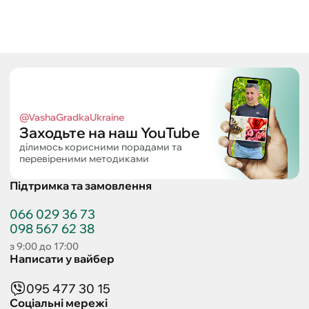
@VashaGradkaUkraine
Заходьте на наш YouTube
ділимось корисними порадами та
перевіреними методиками
Підтримка та замовлення
066 029 36 73
098 567 62 38
з 9:00 до 17:00
Написати у вайбер
095 477 30 15
Соціальні мережі