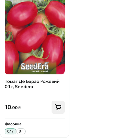
Томат Де Барао Рожевий
0.1 г, Seedera
10
.00
₴
Фасовка
0.1 г
3 г