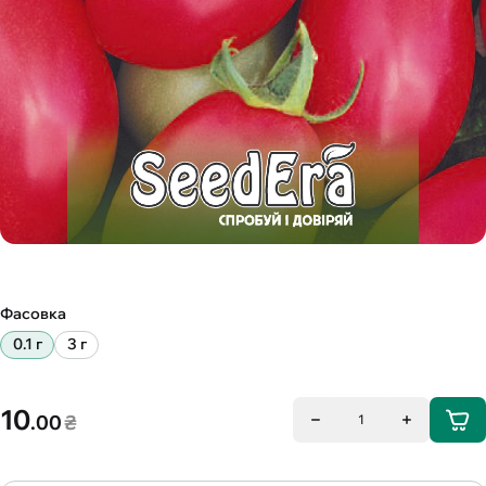
Фасовка
0.1 г
3 г
10
.00
₴
1