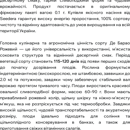
десертному смаку, гарній сливоподібній формі та чудовій
врожайності. Продукт постачається в оригінальному
фірмовому пакеті вагою 0.1 г. Купівля якісного насіння від
Seedera гарантує високу енергію проростання, 100% сортову
чистоту та відмінну адаптованість до умов вирощування на всій
території України.
Головна кулінарна та агрономічна цінність сорту Де Барао
Рожевий — це його універсальність у використанні, м'ясиста
соковита структура та відмінний десертний смак. Період
вегетації сорту становить
115–120 днів
від появи перших сходів
до початку дозрівання плодів. Рослина формується
індетермінантною (високорослою, не штамбовою, заввишки до
2.0 м) та потужною, завдяки чому забезпечує стабільний вал
врожаю протягом тривалого часу. Плоди виростають красивої
овальної сливоподібної форми, масою 60–90 г. Вони мають
привабливий рожевий колір, щільну шкірку та ніжно-м'ясисту
м'якуш, яка не розтріскується під час термообробки. Завдяки
високій щільності, чудовій транспортабельності та акуратному
розміру, плоди ідеально підходять для соління та
цільноплідного консервування в банках, а також для
приготування свіжих вітамінних салатів.