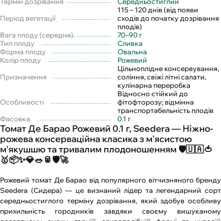
Термін дозрівання
Середньостиглий
115 – 120 днів (від появи
Період вегетації
сходів до початку дозрівання
плодів)
Вага плоду (середня)
70–90 г
Тип плоду
Сливка
Форма плоду
Овальна
Колір плоду
Рожевий
Цільноплідне консервування,
Призначення
соління, свіжі літні салати,
кулінарна переробка
Відносно стійкий до
Особливості
фітофторозу; відмінна
транспортабельність плодів
Фасовка
0.1 г
Томат Де Барао Рожевий 0.1 г, Seedera — Ніжно-
рожева консерваційна класика з м'ясистою
м'якушшю та тривалим плодоношенням 🛡️🇺🇦🍅
🥇📦✨💎🥗🥫🛡️🚀
Рожевий томат Де Барао від популярного вітчизняного бренду
Seedera (Сидера) — це визнаний лідер та легендарний сорт
середньостиглого терміну дозрівання, який здобув особливу
прихильність городників завдяки своєму вишуканому