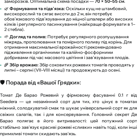
заморозків. Оптимальна схема посадки —
70 × 50–55 см
.
🌿
Формування та підв'язка:
Оскільки кущ не штамбовий,
високорослий та сягає висоти до 2 м, він потребує
обов'язкового підв'язування до міцної шпалери або високих
кілків і регулярного пасинкування (найкраще формувати в 1–
2 стебла).
🌱
Догляд та полив:
Потребує регулярного розпушування
міжрядь, прополювання та помірного поливу під корінь. Для
отримання максимальної врожайності рекомендовано
підживлення органічними та калійно-фосфорними
добривами під час масового цвітіння і зав'язування плодів.
🌾
Збір врожаю:
Збір соковитих рожевих томатів проводять у
липні – серпні (VII–VIII місяці) та продовжують до осені.
🛡️ Порада від «Вашої Грядки»:
Томат Де Барао Рожевий у фірмовому фасуванні 0.1 г від
Seedera — це незамінний сорт для тих, хто цінує в томатах
ніжний, солодкуватий смак та шукає універсальний сорт як для
свіжих салатів, так і для консервування. Головний секрет Де
Барао полягає в його витривалості: цей потужний сорт
стабільно зав'язує красиві рожеві «сливки» навіть тоді, коли інші
примхливі томати скидають зав'язь.