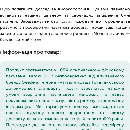
Щоб полегшити догляд за високорослими кущами, завчасно
встановіть надійну шпалеру та своєчасно видаляйте бічні
пасинки. Заощаджуйте свої сили, підходьте до городництва
розумно з перевіреним насінням Seedera, і нехай ваші грядки
завжди доводять наш головний принцип: «Менше зусиль —
більше врожай!» ☀️🧺
ℹ️ Інформація про товар:
Продукт постачається у 100% оригінальному фірмовому
пакуванні вагою 0.1 г безпосередньо від вітчизняного
бренду Seedera. Інтернет-магазин «Ваша Грядка» суворо
дотримується стандартів якості, забезпечує належні
умови зберігання насіннєвого матеріалу та надає
покупцям виключно чесну, підтверджену агрономічну
інформацію. Ми гарантуємо високу життєздатність
насіння, відмінну енергію проростання та швидку
доставку вашого замовлення по всій території України.
Переходьте до нашого каталогу, обирайте перевірену