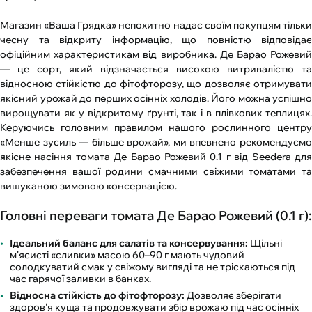
Магазин «Ваша Грядка» непохитно надає своїм покупцям тільки
чесну та відкриту інформацію, що повністю відповідає
офіційним характеристикам від виробника. Де Барао Рожевий
— це сорт, який відзначається високою витривалістю та
відносною стійкістю до фітофторозу, що дозволяє отримувати
якісний урожай до перших осінніх холодів. Його можна успішно
вирощувати як у відкритому ґрунті, так і в плівкових теплицях.
Керуючись головним правилом нашого рослинного центру
«Менше зусиль — більше врожай», ми впевнено рекомендуємо
якісне насіння томата Де Барао Рожевий 0.1 г від Seedera для
забезпечення вашої родини смачними свіжими томатами та
вишуканою зимовою консервацією.
Головні переваги томата Де Барао Рожевий (0.1 г):
Ідеальний баланс для салатів та консервування:
Щільні
м'ясисті «сливки» масою 60–90 г мають чудовий
солодкуватий смак у свіжому вигляді та не тріскаються під
час гарячої заливки в банках.
Відносна стійкість до фітофторозу:
Дозволяє зберігати
здоров'я куща та продовжувати збір врожаю під час осінніх