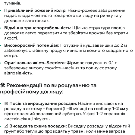
туманів.
Привабливий рожевий колір:
Ніжно-рожеве забарвлення
надає плодам елітного товарного вигляду на ринку та у
домашніх заготовках.
Відмінна транспортабельність:
Щільна структура плодів
дозволяє легко перевозити та зберігати врожай без втрати
якості.
Високорослий потенціал:
Потужний кущ заввишки до 2 м
забезпечує стабільну продуктивність із кожного квадратного
метра.
Оригінальна якість Seedera:
Фірмове пакування 0.1 г
забезпечує високу схожість насіння та повну сортову
відповідність.
🛠️ Рекомендації по вирощуванню та
професійному догляду:
📅
Посів та вирощування розсади:
Насіння висівають на
розсаду в лютому – березні (II–III місяці) на глибину
1–2 см
у
підготовлений зволожений субстрат. У фазі 1–2 справжніх
листків сіянці пікують.
📐
Висадка та схема посадки:
Висадку розсади у відкритий
ґрунт або теплицю проводять у травні, коли мине загроза