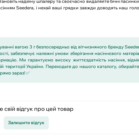
ановіть надійну шпалеру та своєчасно видаляйте бічні пасинк
асінням Seedera, і нехай ваші грядки завжди доводять наш гол
анні вагою 3 г безпосередньо від вітчизняного бренду Seeder
сті, забезпечує належні умови зберігання насіннєвого матері
рмацію. Ми гарантуємо високу життєздатність насіння, відмі
 території України. Переходьте до нашого каталогу, обирайте
прямо зараз! ✅
 свій відгук про цей товар
Залишити відгук