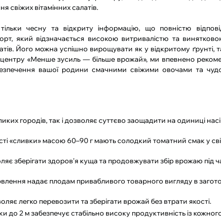
я свіжих вітамінних салатів.
ільки чесну та відкриту інформацію, що повністю відпові
рт, який відзначається високою витривалістю та винятково
в. Його можна успішно вирощувати як у відкритому ґрунті, так
центру «Менше зусиль — більше врожай», ми впевнено реком
абезпечення вашої родини смачними свіжими овочами та чу
ликих городів, так і дозволяє суттєво заощадити на одиниці нас
сті «сливки» масою 60–90 г мають солодкий томатний смак у св
яє зберігати здоров'я куща та продовжувати збір врожаю під ча
лення надає плодам привабливого товарного вигляду в загото
ляє легко перевозити та зберігати врожай без втрати якості.
до 2 м забезпечує стабільно високу продуктивність із кожног