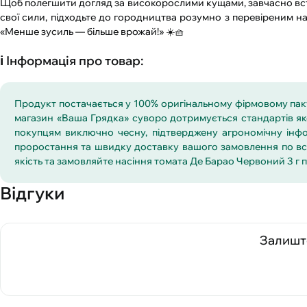
Щоб полегшити догляд за високорослими кущами, завчасно вст
свої сили, підходьте до городництва розумно з перевіреним н
«Менше зусиль — більше врожай!» ☀️🧺
ℹ️ Інформація про товар:
Продукт постачається у 100% оригінальному фірмовому пакув
магазин «Ваша Грядка» суворо дотримується стандартів яко
покупцям виключно чесну, підтверджену агрономічну інфо
проростання та швидку доставку вашого замовлення по всій
якість та замовляйте насіння томата Де Барао Червоний 3 г 
Відгуки
Залиште