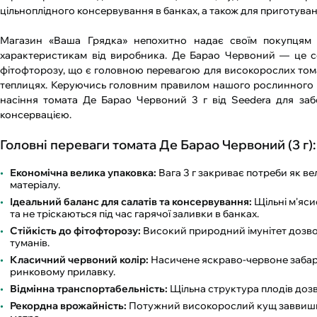
цільноплідного консервування в банках, а також для приготуванн
Магазин «Ваша Грядка» непохитно надає своїм покупцям т
характеристикам від виробника. Де Барао Червоний — це со
фітофторозу, що є головною перевагою для високорослих томаті
теплицях. Керуючись головним правилом нашого рослинного 
насіння томата Де Барао Червоний 3 г від Seedera для з
консервацією.
Головні переваги томата Де Барао Червоний (3 г):
Економічна велика упаковка:
Вага 3 г закриває потреби як ве
матеріалу.
Ідеальний баланс для салатів та консервування:
Щільні м'яси
та не тріскаються під час гарячої заливки в банках.
Стійкість до фітофторозу:
Високий природний імунітет дозвол
туманів.
Класичний червоний колір:
Насичене яскраво-червоне забарв
ринковому прилавку.
Відмінна транспортабельність:
Щільна структура плодів дозво
Рекордна врожайність:
Потужний високорослий кущ заввишки 