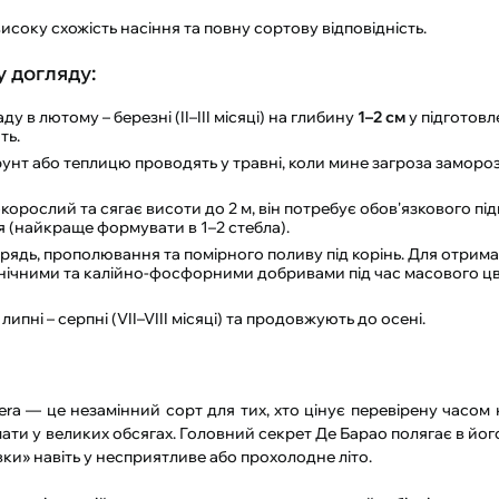
соку схожість насіння та повну сортову відповідність.
у догляду:
у в лютому – березні (II–III місяці) на глибину
1–2 см
у підготов
ть.
унт або теплицю проводять у травні, коли мине загроза замороз
рослий та сягає висоти до 2 м, він потребує обов'язкового під
я (найкраще формувати в 1–2 стебла).
ядь, прополювання та помірного поливу під корінь. Для отрим
ічними та калійно-фосфорними добривами під час масового цві
пні – серпні (VII–VIII місяці) та продовжують до осені.
ra — це незамінний сорт для тих, хто цінує перевірену часом 
ати у великих обсягах. Головний секрет Де Барао полягає в йог
вки» навіть у несприятливе або прохолодне літо.