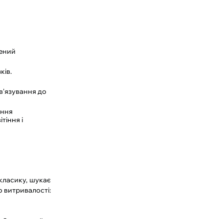
лений
ків.
в'язування до
ання
тіння і
класику, шукає
о витривалості: