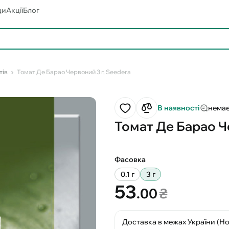
ди
Акції
Блог
тів
Томат Де Барао Червоний 3 г, Seedera
В наявності
немає
Томат Де Барао Ч
Фасовка
0.1 г
3 г
53
.00
₴
Доставка в межах України (Н