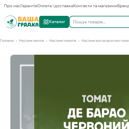
Про нас
Гарантія
Оплата і доставка
Контакти та магазини
Брен
Каталог
Головна
Насіння овочів
Насіння томатів
Насіння високорослих тома