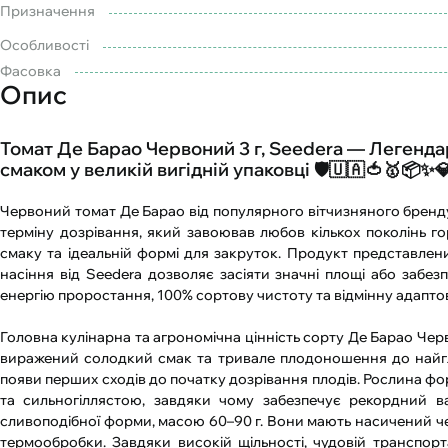
Призначення
Особливості
Фасовка
Опис
Томат Де Барао Червоний 3 г, Seedera — Легенда
смаком у великій вигідній упаковці 🛡️🇺🇦🍅🥇📦✨💎
Червоний томат Де Барао від популярного вітчизняного бренд
терміну дозрівання, який завоював любов кількох поколінь 
смаку та ідеальній формі для закруток. Продукт представлений
насіння від Seedera дозволяє засіяти значні площі або забез
енергію проростання, 100% сортову чистоту та відмінну адаптов
Головна кулінарна та агрономічна цінність сорту Де Барао Чер
виражений солодкий смак та тривале плодоношення до найгли
появи перших сходів до початку дозрівання плодів. Рослина ф
та сильногіллястою, завдяки чому забезпечує рекордний в
сливоподібної форми, масою 60–90 г. Вони мають насичений чер
термообробки. Завдяки високій щільності, чудовій транспорт