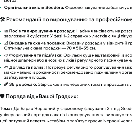
метра.
Оригінальна якість Seedera:
Фірмове пакування забезпечує ви
🛠️ Рекомендації по вирощуванню та професійном
📅
Посів та вирощування розсади:
Насіння висівають на розсад
зволожений субстрат. У фазі 1–2 справжніх листків сіянці пікую
📐
Висадка та схема посадки:
Висадку розсади у відкритий ґр
Оптимальна схема посадки —
70 × 50–55 см
.
🌿
Формування та підв'язка:
Оскільки кущ нештамбовий, високо
міцної шпалери або високих кілків і регулярного пасинкуванн
🌱
Догляд та полив:
Потребує регулярного розпушування міжр
максимальної врожайності рекомендовано підживлення орган
зав'язування плодів.
🌾
Збір врожаю:
Збір соковитих червоних томатів проводять у ли
🛡️ Порада від «Вашої Грядки»:
Томат Де Барао Червоний у фірмовому фасуванні 3 г від Seede
універсальний сорт для салатів і консервування та вирощує том
цей потужний велетень стабільно зав'язує красиві червоні «сли