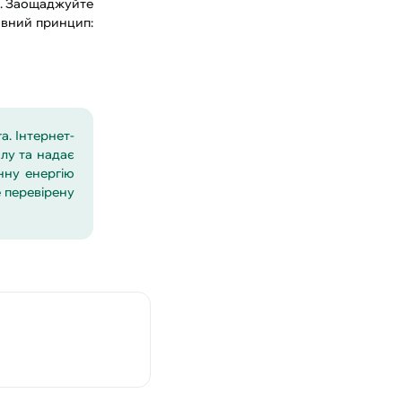
и. Заощаджуйте
овний принцип:
a. Інтернет-
алу та надає
нну енергію
 перевірену