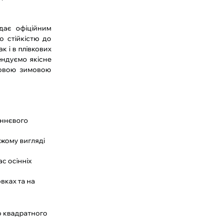
дає офіційним
ю стійкістю до
 і в плівкових
ендуємо якісне
довою зимовою
іннєвого
іжому вигляді
с осінніх
вках та на
о квадратного