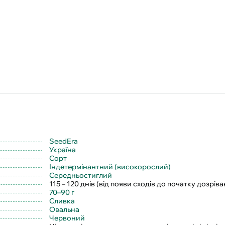
SeedEra
Україна
Сорт
Індетермінантний (високорослий)
Середньостиглий
115 – 120 днів (від появи сходів до початку дозрів
70–90 г
Сливка
Овальна
Червоний