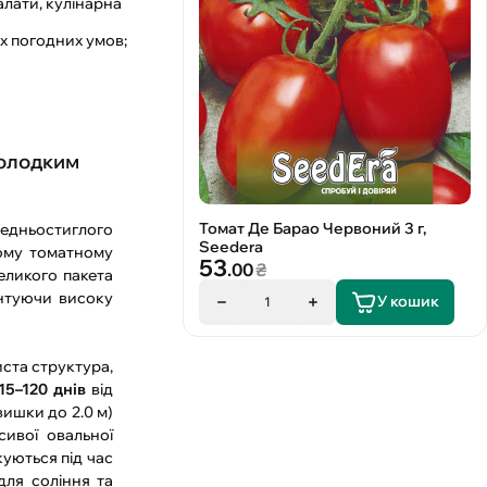
алати, кулінарна
х погодних умов;
солодким
Томат Де Барао Червоний 3 г,
редньостиглого
Seedera
ному томатному
53
.00
₴
великого пакета
антуючи високу
У кошик
1
иста структура,
15–120 днів
від
ишки до 2.0 м)
ивої овальної
куються під час
для соління та