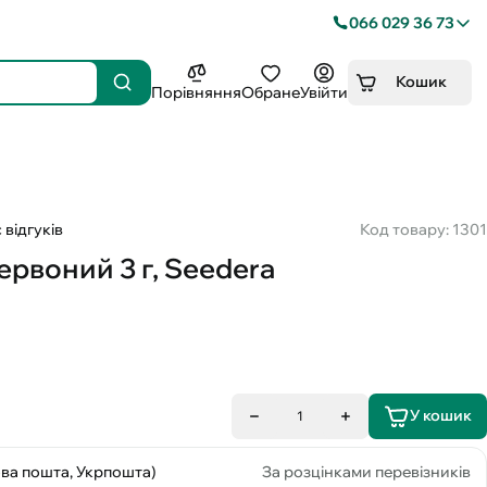
066 029 36 73
Кошик
Порівняння
Обране
Увійти
 відгуків
Код товару: 1301
ервоний 3 г, Seedera
У кошик
1
ова пошта, Укрпошта)
За розцінками перевізників