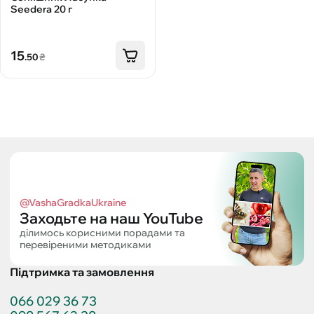
Seedera 20 г
15
.50
₴
@VashaGradkaUkraine
Заходьте на наш YouTube
ділимось корисними порадами та
перевіреними методиками
Підтримка та замовлення
066 029 36 73