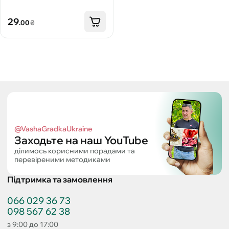
29
.00
₴
@VashaGradkaUkraine
Заходьте на наш YouTube
ділимось корисними порадами та
перевіреними методиками
Підтримка та замовлення
066 029 36 73
098 567 62 38
з 9:00 до 17:00