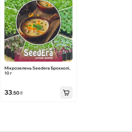
Мікрозелень Seedеra Брокколі,
10 г
33
.50
₴