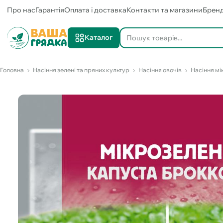
Про нас
Гарантія
Оплата і доставка
Контакти та магазини
Брен
Каталог
Головна
Насіння зелені та пряних культур
Насіння овочів
Насіння мі