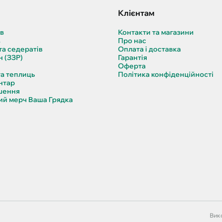
Клієнтам
ів
Контакти та магазини
в
Про нас
та седератів
Оплата і доставка
н (ЗЗР)
Гарантія
Оферта
та теплиць
Політика конфіденційності
нтар
шення
й мерч Ваша Грядка
Вико