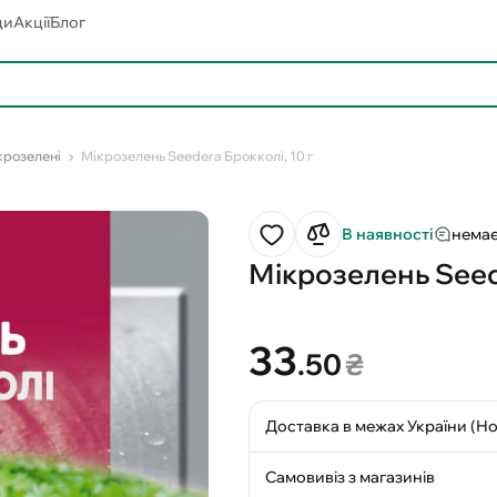
ди
Акції
Блог
крозелені
Мікрозелень Seedеra Брокколі, 10 г
В наявності
немає
Мікрозелень Seedе
33
.50
₴
Доставка в межах України (Н
Самовивіз з магазинів