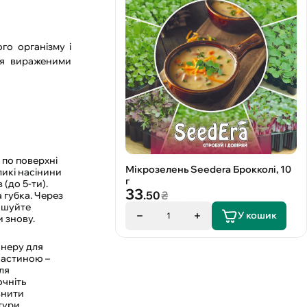
го організму і
ься вираженими
 по поверхні
Мікрозелень Seedеra Брокколі, 10
ликі насінини
г
(до 5-ти).
33
.50
₴
 губка. Через
рошуйте
У кошик
1
и знову.
йнеру для
частиною –
ля
очніть
внити
тури,