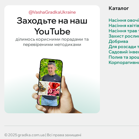
Каталог
@VashaGradkaUkraine
Заходьте на наш
Насіння овоч
Насіння квіті
YouTube
Насіння трав 
Захист росли
ділимось корисними порадами та
Добрива
перевіреними методиками
Для розсади 
Садовий інве
Полив та зро
Корпоративни
© 2025 gradka.com.ua | Всі права захищені