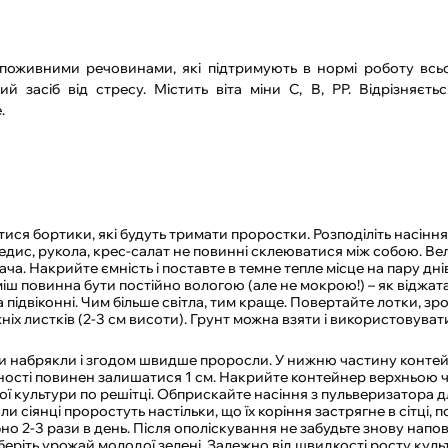
поживними речовинами, які підтримують в нормі роботу всьо
 засіб від стресу. Містить віта міни С, В, РР. Відрізняєт
.
тися бортики, які будуть тримати проростки. Розподіліть насіння
, редис, рукола, крес-салат не повинні склеюватися між собою. Ве
. Накрийте ємність і поставте в темне тепле місце на пару днів 
ш повинна бути постійно вологою (але не мокрою!) – як віджата
а підвіконні. Чим більше світла, тим краще. Повертайте лотки, з
ніх листків (2-3 см висоти). Грунт можна взяти і використовуват
вони набрякли і згодом швидше проросли. У нижню частину конте
мності повинен залишатися 1 см. Накрийте контейнер верхньою 
ої культури по решітці. Обприскайте насіння з пульверизатора д
ли сіянці проростуть настільки, що їх коріння застрягне в сітці, п
но 2-3 рази в день. Після ополіскування не забудьте знову напо
еріть урожай молодої зелені. Залежно від швидкості росту куль