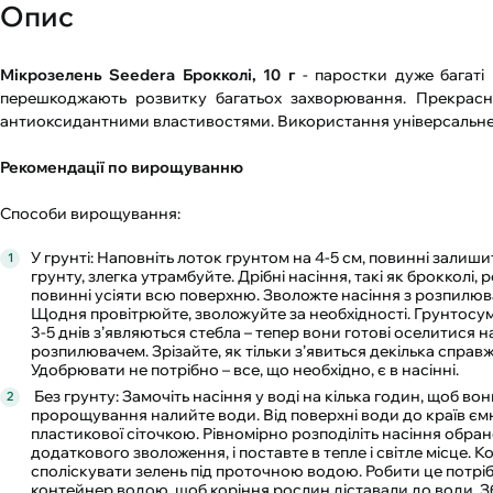
Опис
Мікрозелень Seedеra Брокколі, 10 г
- паростки дуже багаті 
перешкоджають розвитку багатьох захворювання. Прекрасний
антиоксидантними властивостями. Використання універсальне
Рекомендації по вирощуванню
Способи вирощування:
У грунті: Наповніть лоток грунтом на 4-5 см, повинні залиши
грунту, злегка утрамбуйте. Дрібні насіння, такі як брокколі
повинні усіяти всю поверхню. Зволожте насіння з розпилювача
Щодня провітрюйте, зволожуйте за необхідності. Грунтосумі
3-5 днів з’являються стебла – тепер вони готові оселитися н
розпилювачем. Зрізайте, як тільки з’явиться декілька справж
Удобрювати не потрібно – все, що необхідно, є в насінні.
Без грунту: Замочіть насіння у воді на кілька годин, щоб 
пророщування налийте води. Від поверхні води до країв є
пластикової сіточкою. Рівномірно розподіліть насіння обран
додаткового зволоження, і поставте в тепле і світле місце. Ко
споліскувати зелень під проточною водою. Робити це потріб
контейнер водою, щоб коріння рослин діставали до води. Зб