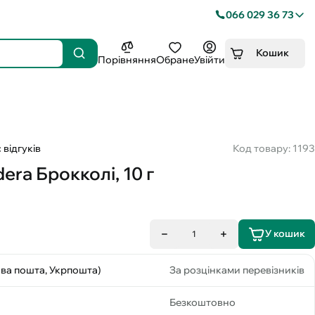
066 029 36 73
Кошик
Порівняння
Обране
Увійти
 відгуків
Код товару: 1193
ra Брокколі, 10 г
У кошик
1
ова пошта, Укрпошта)
За розцінками перевізників
Безкоштовно