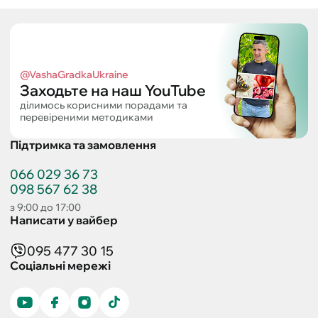
@VashaGradkaUkraine
Заходьте на наш YouTube
ділимось корисними порадами та
перевіреними методиками
Підтримка та замовлення
066 029 36 73
098 567 62 38
з 9:00 до 17:00
Написати у вайбер
095 477 30 15
Соціальні мережі