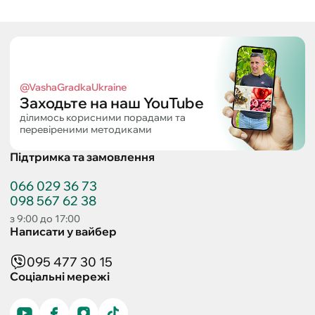
@VashaGradkaUkraine
Заходьте на наш YouTube
ділимось корисними порадами та
перевіреними методиками
Підтримка та замовлення
066 029 36 73
098 567 62 38
з 9:00 до 17:00
Написати у вайбер
095 477 30 15
Соціальні мережі