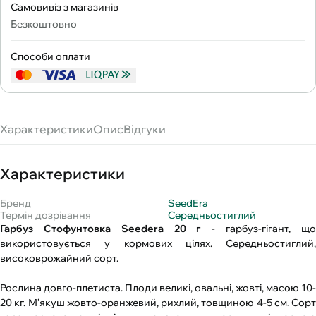
Самовивіз з магазинів
Безкоштовно
Способи оплати
Характеристики
Опис
Відгуки
Характеристики
Бренд
SeedEra
Термін дозрівання
Середньостиглий
Гарбуз Стофунтовка Seedera 20 г
- гарбуз-гігант, щ
використовується у кормових цілях. Середньостиглий,
високоврожайний сорт.
Рослина довго-плетиста. Плоди великі, овальні, жовті, масою 10-
20 кг. М’якуш жовто-оранжевий, рихлий, товщиною 4-5 см. Сорт