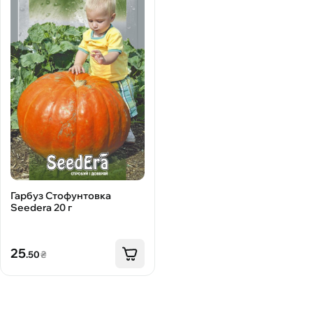
Гарбуз Стофунтовка
Seedera 20 г
25
.50
₴