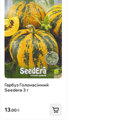
Гарбуз Голонасінний
Seedera 3 г
13
.00
₴