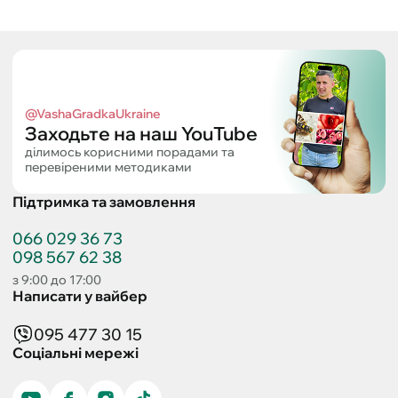
@VashaGradkaUkraine
Заходьте на наш YouTube
ділимось корисними порадами та
перевіреними методиками
Підтримка та замовлення
066 029 36 73
098 567 62 38
з 9:00 до 17:00
Написати у вайбер
095 477 30 15
Соціальні мережі