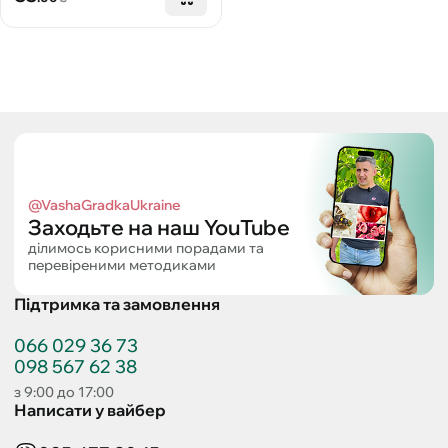
@VashaGradkaUkraine
Заходьте на наш YouTube
ділимось корисними порадами та
перевіреними методиками
Підтримка та замовлення
066 029 36 73
098 567 62 38
з 9:00 до 17:00
Написати у вайбер