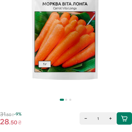
31
-9%
.50
₴
1
28
.50
₴