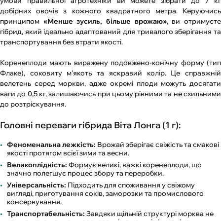
умови правильної агротехніки ви можете зібрати до 7 кг
добірних овочів з кожного квадратного метра. Керуючись
принципом
«Менше зусиль, більше врожаю»
, ви отримуєт
гібрид, який ідеально адаптований для тривалого зберігання та
транспортування без втрати якості.
Коренеплоди мають виражену подовжено-конічну форму (тип
Флаке), соковиту м'якоть та яскравий колір. Це справжній
велетень серед моркви, адже окремі плоди можуть досягати
ваги до 0,5 кг, залишаючись при цьому рівними та не схильними
до розтріскування.
Головні переваги гібрида Віта Лонга (1 г):
Феноменальна лежкість:
Врожай зберігає свіжість та смакові
якості протягом всієї зими та весни.
Великоплідність:
Формує великі, важкі коренеплоди, що
значно полегшує процес збору та переробки.
Універсальність:
Підходить для споживання у свіжому
вигляді, приготування соків, заморозки та промислового
консервування.
Транспортабельність:
Завдяки щільній структурі морква не