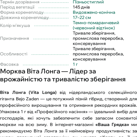
Термін дозрівання
Пізньостиглий
Період вегетації
145 днів
Форма коренеплоду
Видовжено-конічна
Довжина коренеплоду
17–22 см
Темно-помаранчевий
Колір м'якуша
(червоний відтінок)
Тривале зберігання,
Призначення
промислова переробка,
консервування
Тривале зберігання,
Особливості
промислова переробка,
консервування
Фасовка
1 г
Морква Віта Лонга — Лідер за
врожайністю та тривалістю зберігання
Віта Лонга (Vita Longa)
від нідерландського селекційного
гіганта Bejo Zaden — це потужний пізній гібрид, створений для
професійного вирощування та отримання рекордних врожаїв.
Упаковка 1 г від «Професійного насіння» — ідеальний вибір для
господарів, які хочуть забезпечити себе запасом соковитої
моркви на всю зиму. В інтернет-магазині
«Ваша Грядка»
ми
рекомендуємо Віта Лонга за її неймовірну продуктивність: за