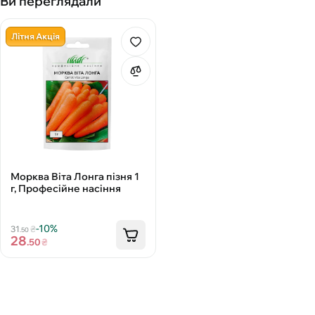
Ви переглядали
Літня Акція
Морква Віта Лонга пізня 1
г, Професійне насіння
-10%
31
₴
.50
28
.50
₴