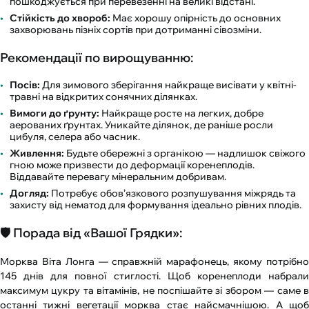
пошкоджується при перевезенні на великі відстані.
Стійкість до хвороб:
Має хорошу опірність до основних
захворювань пізніх сортів при дотриманні сівозміни.
Рекомендації по вирощуванню:
Посів:
Для зимового зберігання найкраще висівати у квітні-
травні на відкритих сонячних ділянках.
Вимоги до ґрунту:
Найкраще росте на легких, добре
аерованих ґрунтах. Уникайте ділянок, де раніше росли
цибуля, селера або часник.
Живлення:
Будьте обережні з органікою — надлишок свіжого
гною може призвести до деформації коренеплодів.
Віддавайте перевагу мінеральним добривам.
Догляд:
Потребує обов’язкового розпушування міжрядь та
захисту від нематод для формування ідеально рівних плодів.
🛡️ Порада від «Вашої Грядки»:
Морква Віта Лонга — справжній марафонець, якому потрібно
145 днів для повної стиглості. Щоб коренеплоди набрали
максимум цукру та вітамінів, не поспішайте зі збором — саме в
останні тижні вегетації морква стає найсмачнішою. А щоб