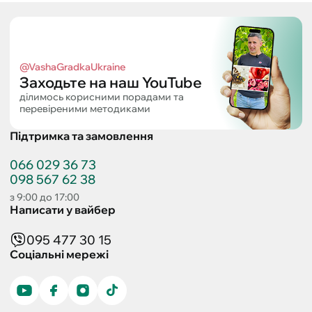
@VashaGradkaUkraine
Заходьте на наш YouTube
ділимось корисними порадами та
перевіреними методиками
Підтримка та замовлення
066 029 36 73
098 567 62 38
з 9:00 до 17:00
Написати у вайбер
095 477 30 15
Соціальні мережі