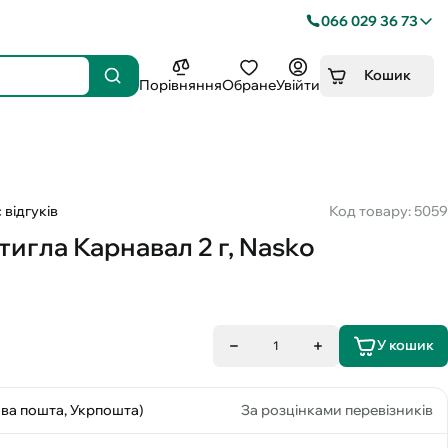
066 029 36 73
Кошик
Порівняння
Обране
Увійти
 відгуків
Код товару: 5059
игла Карнавал 2 г, Nasko
У кошик
1
ова пошта, Укрпошта)
За розцінками перевізників