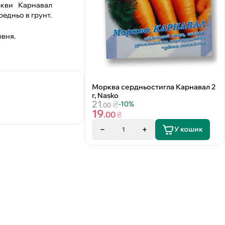
ркви Карнавал
едньо в грунт.
рвня.
Морква сердньостигла Карнавал 2
г, Nasko
21
₴
-10%
.00
19
.00
₴
У кошик
1