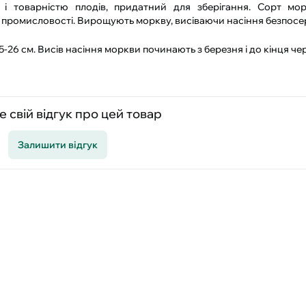
) і товарністю плодів, придатний для зберігання. Сорт мо
й промисловості. Вирощують моркву, висіваючи насіння безпосер
25-26 см. Висів насіння моркви починають з березня і до кінця че
 свій відгук про цей товар
Залишити відгук