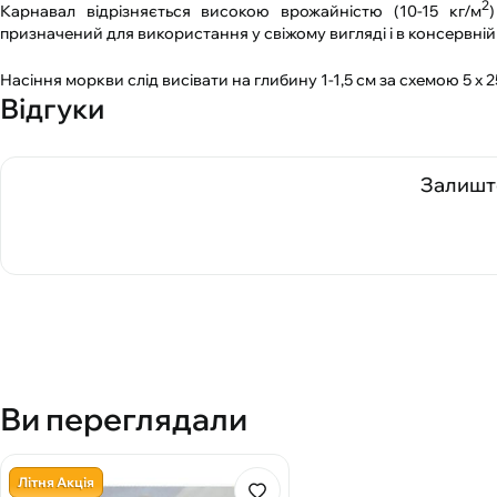
2
Карнавал відрізняється високою врожайністю (10-15 кг/м
призначений для використання у свіжому вигляді і в консервні
Насіння моркви слід висівати на глибину 1-1,5 см за схемою 5 х 
Відгуки
Залиште
Ви переглядали
Літня Акція