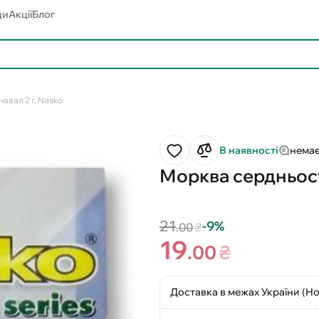
ди
Акції
Блог
вал 2 г, Nasko
В наявності
немає
Морква сердньост
21
-9%
.00
₴
19
.00
₴
Доставка в межах України (Н