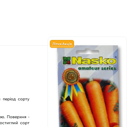
Літня Акція
й період сорту
ею. Поверхня -
ьостиглий сорт