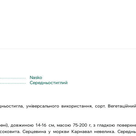
Nasko
Середньостиглий
ньостигла, універсального використання, сорт. Вегетаційни
рені), довжиною 14-16 см, масою 75-200 г, з гладкою поверхн
, соковита. Серцевина у моркви Карнавал невелика. Середн