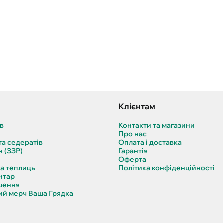
Клієнтам
ів
Контакти та магазини
в
Про нас
та седератів
Оплата і доставка
н (ЗЗР)
Гарантія
Оферта
та теплиць
Політика конфіденційності
нтар
шення
й мерч Ваша Грядка