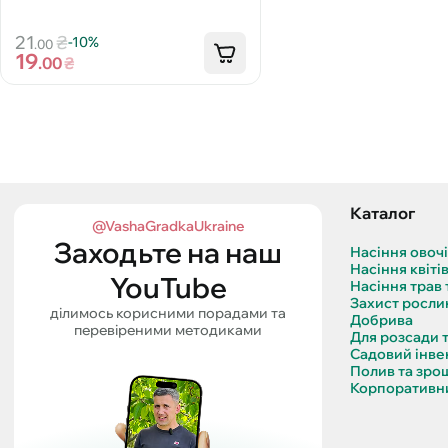
21
₴
-10%
.00
19
.00
₴
Каталог
@VashaGradkaUkraine
Заходьте на наш
Насіння овоч
Насіння квіті
YouTube
Насіння трав 
Захист росли
ділимось корисними порадами та
Добрива
перевіреними методиками
Для розсади 
Садовий інве
Полив та зро
Корпоративни