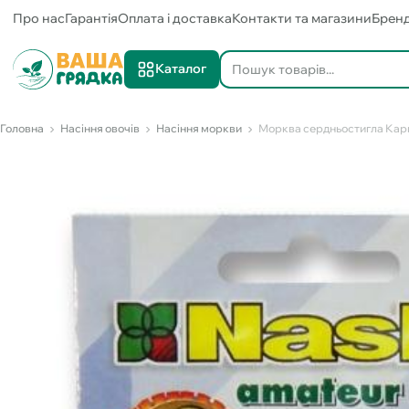
Про нас
Гарантія
Оплата і доставка
Контакти та магазини
Брен
Каталог
Головна
Насіння овочів
Насіння моркви
Морква сердньостигла Карна