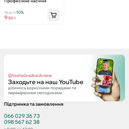
Професійне насіння
-10%
10
₴
.50
9
.50
₴
@VashaGradkaUkraine
Заходьте на наш YouTube
ділимось корисними порадами та
перевіреними методиками
Підтримка та замовлення
066 029 36 73
098 567 62 38