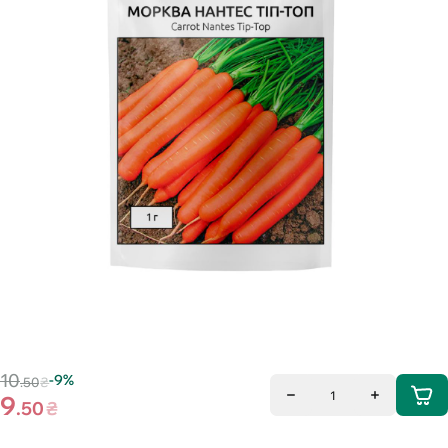
10
-9%
.50
₴
1
9
.50
₴