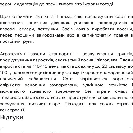
хорошу адаптацію до посушливого літа і жаркій погоді.
Щоб отримати 4-5 кг з 1 кв.м., слід висаджувати сорт на
освітлених, сонячних ділянках, уникаючи попередників з
квасолі, селери, петрушки. Засів можна виробляти восени,
перед першими заморозками або в квітні-початку травня в
прогрітий грунт.
Агротехнічні заходи стандартні - розпушування грунтів,
проріджування паростків, своєчасний полив і підгодівля. Плоди
виростають на 110-115 день, мають довжину до 20 см, масу до
150 г, подовжено-циліндричну форму і червоно-помаранчевий
насичений забарвлення. Сорт відрізняється хорошою
опірністю основних захворювань, відмінною лежкістю і
можливістю тривалого збереження без втрати смаку і
товарності. Застосовується для приготування соків, дієтичного
харчування, дитячих пюре. Підходить для свіжих страв і
консервації.
Відгуки