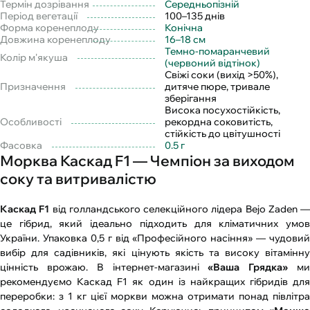
Термін дозрівання
Середньопізній
Період вегетації
100–135 днів
Форма коренеплоду
Конічна
Довжина коренеплоду
16–18 см
Темно-помаранчевий
Колір м'якуша
(червоний відтінок)
Свіжі соки (вихід >50%),
Призначення
дитяче пюре, тривале
зберігання
Висока посухостійкість,
Особливості
рекордна соковитість,
стійкість до цвітушності
Фасовка
0.5 г
Морква Каскад F1 — Чемпіон за виходом
соку та витривалістю
Каскад F1
від голландського селекційного лідера Bejo Zaden —
це гібрид, який ідеально підходить для кліматичних умов
України. Упаковка 0,5 г від «Професійного насіння» — чудовий
вибір для садівників, які цінують якість та високу вітамінну
цінність врожаю. В інтернет-магазині
«Ваша Грядка»
м
рекомендуємо Каскад F1 як один із найкращих гібридів для
переробки: з 1 кг цієї моркви можна отримати понад півлітра