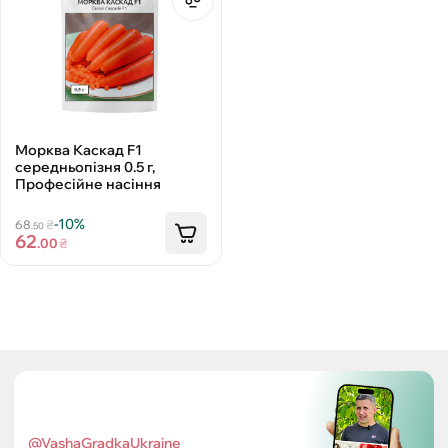
Морква Каскад F1
середньопізня 0.5 г,
Професійне насіння
-10%
68
₴
.50
62
.00
₴
@VashaGradkaUkraine