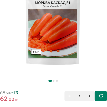
68
-9%
.50
₴
1
62
.00
₴