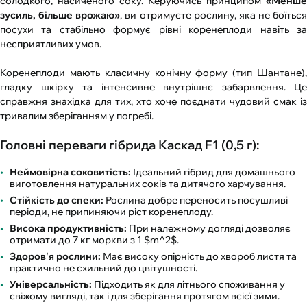
солодкого, насиченого соку. Керуючись принципом
«Менше
зусиль, більше врожаю»
, ви отримуєте рослину, яка не боїться
посухи та стабільно формує рівні коренеплоди навіть за
несприятливих умов.
Коренеплоди мають класичну конічну форму (тип Шантане),
гладку шкірку та інтенсивне внутрішнє забарвлення. Це
справжня знахідка для тих, хто хоче поєднати чудовий смак із
тривалим зберіганням у погребі.
Головні переваги гібрида Каскад F1 (0,5 г):
Неймовірна соковитість:
Ідеальний гібрид для домашнього
виготовлення натуральних соків та дитячого харчування.
Стійкість до спеки:
Рослина добре переносить посушливі
періоди, не припиняючи ріст коренеплоду.
Висока продуктивність:
При належному догляді дозволяє
отримати до 7 кг моркви з 1 $m^2$.
Здоров'я рослини:
Має високу опірність до хвороб листя та
практично не схильний до цвітушності.
Універсальність:
Підходить як для літнього споживання у
свіжому вигляді, так і для зберігання протягом всієї зими.