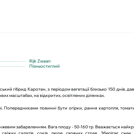
Rijk Zwaan
Пізньостиглий
дський гібрид Каротан, з періодом вегетації близько 150 днів, д
их масштабах, на відкритих, освітлених ділянках.
ні. Попередниками повинні бути огірки, рання картопля, томат
анжевим забарвленням. Вага плоду - 50-160 гр. Вважається най
 свіжих салатів, соків, пюре, гарячих страв. Зберігає смак 