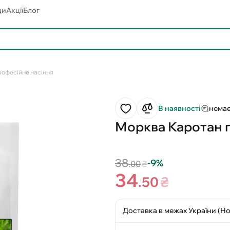
ди
Акції
Блог
Професійне насіння
В наявності
немає
Морква Каротан пі
38
-9%
.00
₴
34
.50
₴
Доставка в межах України (Н