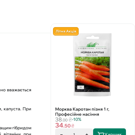
Літня Акція
авно вважається
и, капуста. При
Морква Каротан пізня 1 г,
Професійне насіння
38
₴
-10%
.00
34
.50
₴
кращим гібридом
і вітаміни при
У кошик
1