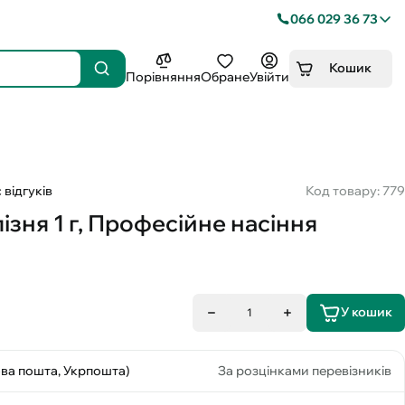
066 029 36 73
Кошик
Порівняння
Обране
Увійти
 відгуків
Код товару: 779
зня 1 г, Професійне насіння
У кошик
1
ова пошта, Укрпошта)
За розцінками перевізників