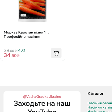
Морква Каротан пізня 1 г,
Професійне насіння
38
₴
-10%
.00
34
.50
₴
Каталог
@VashaGradkaUkraine
Заходьте на наш
Насіння овоч
Насіння квіті
YouTube
Насіння трав 