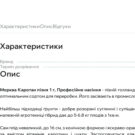
Характеристики
Опис
Відгуки
Характеристики
Бренд
Термін дозрівання
Опис
Морква Каротан пізня 1 г, Професійне насіння
- пізній голлан
оптимальним сортом для переробки. Його засівають в промислов
Найбільш підходящі ґрунти - добре розорані суглинні і супіща
належній агротехніці гібрид дає до 5-6.8 кг плодів з 1кв.м.
Сам плід невеликий, до 16 см, з конічною формою і яскраво-ор
за вмістом вітамінів, каротину і цукру. Застосовується для