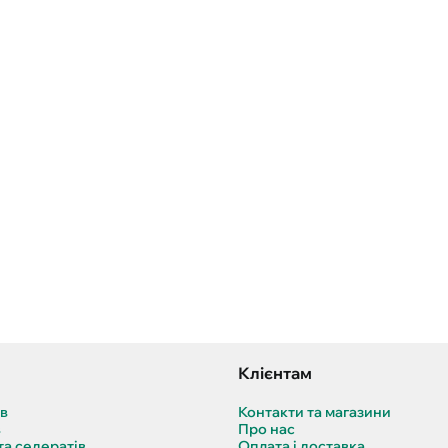
Клієнтам
ів
Контакти та магазини
в
Про нас
та седератів
Оплата і доставка