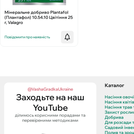
Мінеральне добриво Plantafol
(Плантафол) 10.54.10 Цвітіння 25
г, Valagro
Повідомити про наявність
Каталог
@VashaGradkaUkraine
Заходьте на наш
Насіння овоч
Насіння квіті
YouTube
Насіння трав 
Захист росли
ділимось корисними порадами та
Добрива
перевіреними методиками
Для розсади 
Садовий інве
Полив та зро