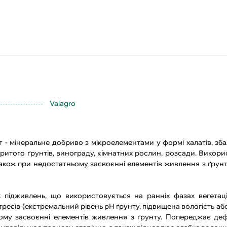
Valagro
г
- мінеральне добриво з мікроелементами у формі халатів, зб
ідкритого ґрунтів, винограду, кімнатних рослин, розсади. Викор
також при недостатньому засвоєнні елементів живлення з ґрун
підживлень, що використовується на ранніх фазах вегетаці
ресів (екстремальний рівень рН ґрунту, підвищена вологість або
ьому засвоєнні елементів живлення з ґрунту. Попереджає де