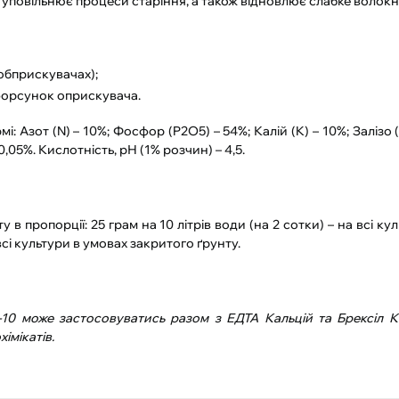
ь, уповільнює процеси старіння, а також відновлює слабке волокн
обприскувачах);
 форсунок оприскувача.
 Азот (N) – 10%; Фосфор (P2O5) – 54%; Калій (K) – 10%; Залізо (F
 0,05%. Кислотність, рН (1% розчин) – 4,5.
в пропорції: 25 грам на 10 літрів води (на 2 сотки) – на всі ку
 всі культури в умовах закритого ґрунту.
10 може застосовуватись разом з ЕДТА Кальцій та Брексіл К
імікатів.