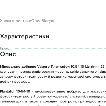
Характеристики
Опис
Відгуки
Характеристики
Бренд
Опис
Мінеральне добриво Valagro Плантафол 10.54.10 Цвітіння 25 
харчування різних видів рослин – овочів, квітів закритого і в
запуску фотосинтезу, росту й розвитку кореневої системи, а 
дефіцит фосфору.
Plantafol 10-54-10
– високоефективне добриво для листових 
фотосинтезу, росту й розвитку кореневої системи), у випадку ст
температури), а також в холодну пору року, при недостатн