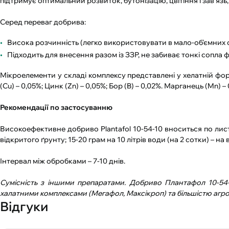
підтримує оптимальний розвиток, бутонізацію, цвітіння і зав’яз
Серед переваг добрива:
Висока розчинність (легко використовувати в мало-об'ємних 
Підходить для внесення разом із ЗЗР, не забиває тонкі сопла
Мікроелементи у складі комплексу представлені у хелатній формі:
(Cu) – 0,05%; Цинк (Zn) – 0,05%; Бор (B) – 0,02%. Марганець (Mn) –
Рекомендації по застосуванню
Високоефективне добриво Plantafol 10-54-10 вноситься по листу 
відкритого ґрунту; 15-20 грам на 10 літрів води (на 2 сотки) – на
Інтервал між обробками – 7-10 днів.
Сумісність з іншими препаратами. Добриво Плантафол 10-54-
халатними комплексами (Мегафол, Максікроп) та більшістю агрох
Відгуки