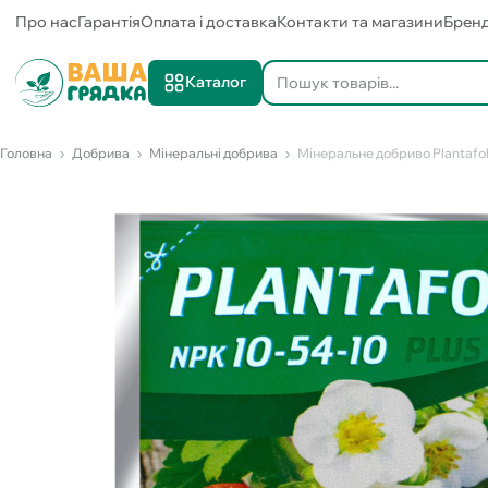
Про нас
Гарантія
Оплата і доставка
Контакти та магазини
Брен
Каталог
Головна
Добрива
Мінеральні добрива
Мінеральне добриво Plantafol 