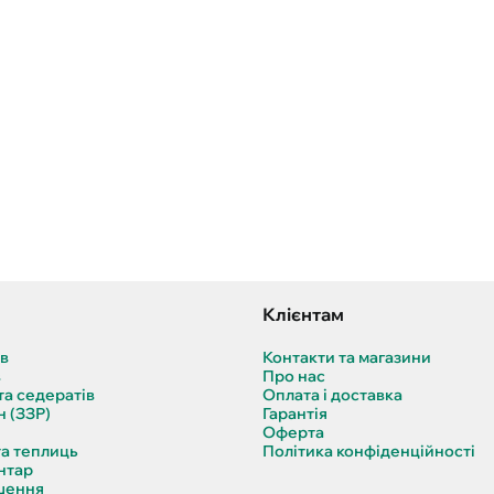
Клієнтам
ів
Контакти та магазини
в
Про нас
та седератів
Оплата і доставка
н (ЗЗР)
Гарантія
Оферта
та теплиць
Політика конфіденційності
нтар
шення