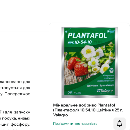
алансоване для
истовується для
ту. Попереджає
Мінеральне добриво Plantafol
(Плантафол) 10.54.10 Цвітіння 25 г,
ї (для запуску
Valagro
 посуха, низькі
Повідомити про наявність
фіцит фосфору,