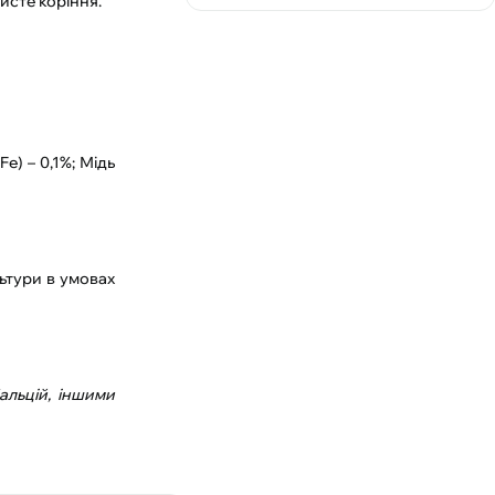
исте коріння.
e) – 0,1%; Мідь
льтури в умовах
альцій, іншими