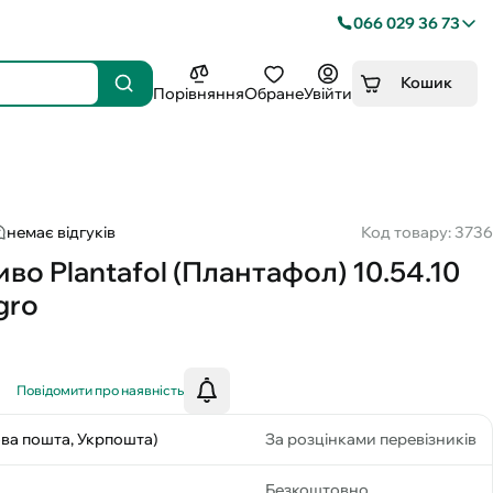
066 029 36 73
Кошик
Порівняння
Обране
Увійти
немає відгуків
Код товару: 3736
о Plantafol (Плантафол) 10.54.10
gro
Повідомити про наявність
ова пошта, Укрпошта)
За розцінками перевізників
Безкоштовно