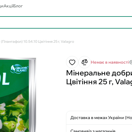
ди
Акції
Блог
(Плантафол) 10.54.10 Цвітіння 25 г, Valagro
Немає в наявності
Мінеральне добрив
Цвітіння 25 г, Vala
Доставка в межах України (Н
Самовивіз з магазинів