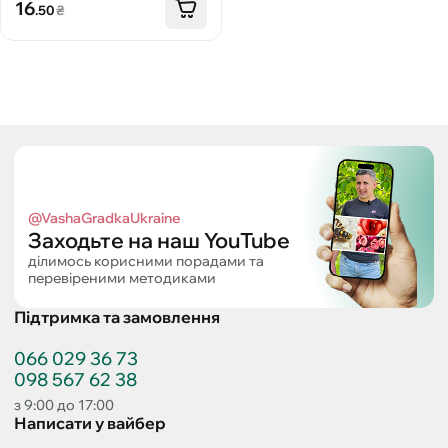
16
.50
₴
@VashaGradkaUkraine
Заходьте на наш YouTube
ділимось корисними порадами та
перевіреними методиками
Підтримка та замовлення
066 029 36 73
098 567 62 38
з 9:00 до 17:00
Написати у вайбер