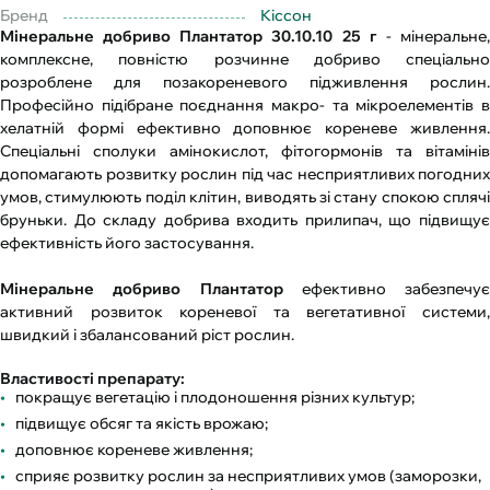
Бренд
Кіссон
Мінеральне добриво Плантатор 30.10.10 25 г
- мінеральне
комплексне, повністю розчинне добриво спеціально
розроблене для позакореневого підживлення рослин.
Професійно підібране поєднання макро- та мікроелементів в
хелатній формі ефективно доповнює кореневе живлення.
Спеціальні сполуки амінокислот, фітогормонів та вітамінів
допомагають розвитку рослин під час несприятливих погодних
умов, стимулюють поділ клітин, виводять зі стану спокою сплячі
бруньки. До складу добрива входить прилипач, що підвищує
ефективність його застосування.
Мінеральне добриво Плантатор
ефективно забезпечує
активний розвиток кореневої та вегетативної системи,
швидкий і збалансований ріст рослин.
Властивості препарату:
покращує вегетацію і плодоношення різних культур;
підвищує обсяг та якість врожаю;
доповнює кореневе живлення;
сприяє розвитку рослин за несприятливих умов (заморозки,