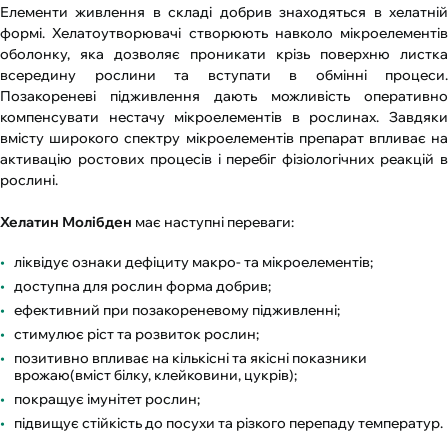
Елементи живлення в складі добрив знаходяться в хелатній
формі. Хелатоутворювачі створюють навколо мікроелементів
оболонку, яка дозволяє проникати крізь поверхню листка
всередину рослини та вступати в обмінні процеси.
Позакореневі підживлення дають можливість оперативно
компенсувати нестачу мікроелементів в рослинах. Завдяки
вмісту широкого спектру мікроелементів препарат впливає на
активацію ростових процесів і перебіг фізіологічних реакцій в
рослині.
Хелатин Молібден
має наступні переваги:
ліквідує ознаки дефіциту макро- та мікроелементів;
доступна для рослин форма добрив;
ефективний при позакореневому підживленні;
стимулює ріст та розвиток рослин;
позитивно впливає на кількісні та якісні показники
врожаю(вміст білку, клейковини, цукрів);
покращує імунітет рослин;
підвищує стійкість до посухи та різкого перепаду температур.