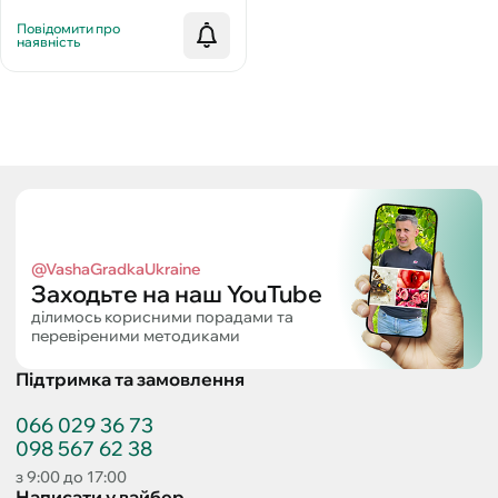
Повідомити про
наявність
@VashaGradkaUkraine
Заходьте на наш YouTube
ділимось корисними порадами та
перевіреними методиками
Підтримка та замовлення
066 029 36 73
098 567 62 38
з 9:00 до 17:00
Написати у вайбер