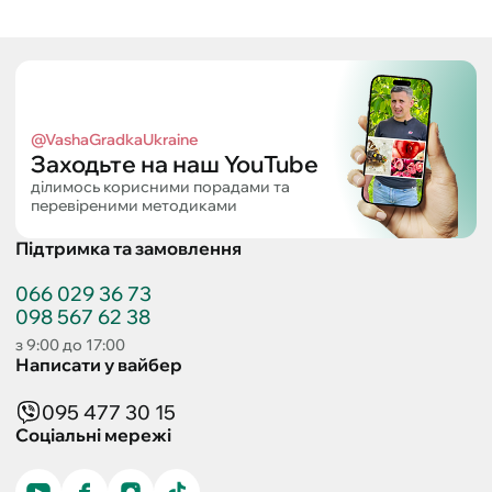
@VashaGradkaUkraine
Заходьте на наш YouTube
ділимось корисними порадами та
перевіреними методиками
Підтримка та замовлення
066 029 36 73
098 567 62 38
з 9:00 до 17:00
Написати у вайбер
095 477 30 15
Соціальні мережі