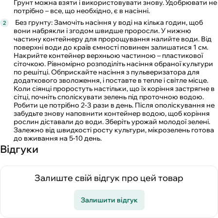
Грунт можна взяти і використовувати знову. Удобрювати не
потрібно – все, що необхідно, є в насінні.
Без грунту: Замочіть насіння у воді на кілька годин, щоб
вони набрякли і згодом швидше проросли. У нижню
частину контейнеру для пророщування налийте води. Від
поверхні води до країв ємності повинен залишатися 1 см.
Накрийте контейнер верхньою частиною – пластикової
сіточкою. Рівномірно розподіліть насіння обраної культури
по решітці. Обприскайте насіння з пульверизатора для
додаткового зволоження, і поставте в тепле і світле місце.
Коли сіянці проростуть настільки, що їх коріння застрягне в
сітці, почніть споліскувати зелень під проточною водою.
Робити це потрібно 2-3 рази в день. Після ополіскування не
забудьте знову наповнити контейнер водою, щоб коріння
рослин діставали до води. Зберіть урожай молодої зелені.
Залежно від швидкості росту культури, мікрозелень готова
до вживання на 5-10 день.
Відгуки
Залиште свій відгук про цей товар
Залишити відгук