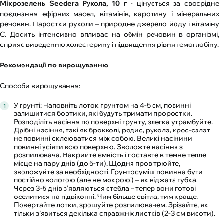
Мікрозелень Seedеra Рукола, 10 г
- цінується за своєрідне
поєднання ефірних масел, вітамінів, каротину і мінеральних
речовин. Паростки руколи – природне джерело йоду і вітаміну
С. Досить інтенсивно впливає на обмін речовин в організмі,
сприяє виведенню холестерину і підвищення рівня гемоглобіну.
Рекомендації по вирощуванню
Способи вирощування:
У грунті: Наповніть лоток грунтом на 4-5 см, повинні
залишитися бортики, які будуть тримати проростки.
Розподіліть насіння по поверхні грунту, злегка утрамбуйте.
Дрібні насіння, такі як брокколі, редис, рукола, крес-салат
не повинні склеюватися між собою. Великі насінини
повинні усіяти всю поверхню. Зволожте насіння з
розпилювача. Накрийте ємність і поставте в темне тепле
місце на пару днів (до 5-ти). Щодня провітрюйте,
зволожуйте за необхідності. Грунтосуміш повинна бути
постійно вологою (але не мокрою!) – як віджата губка.
Через 3-5 днів з’являються стебла – тепер вони готові
оселитися на підвіконні. Чим більше світла, тим краще.
Повертайте лотки, зрошуйте розпилювачем. Зрізайте, як
тільки з’явиться декілька справжніх листків (2-3 см висоти).