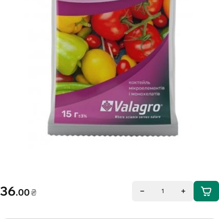
36
.00
₴
1