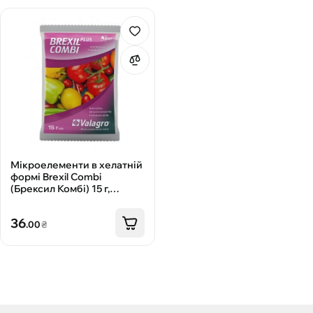
Мікроелементи в хелатній
формі Brexil Combi
(Брексил Комбі) 15 г,
Valagro
36
.00
₴