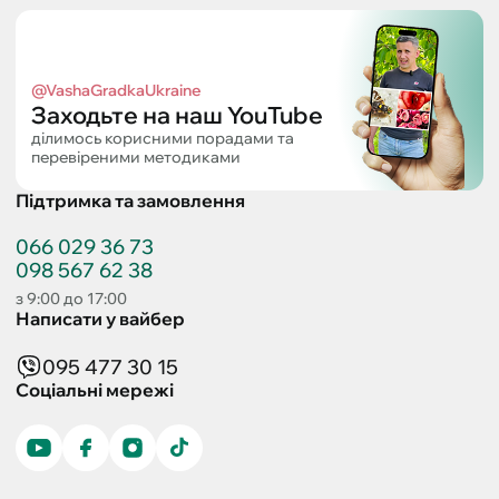
@VashaGradkaUkraine
Заходьте на наш YouTube
ділимось корисними порадами та
перевіреними методиками
Підтримка та замовлення
066 029 36 73
098 567 62 38
з 9:00 до 17:00
Написати у вайбер
095 477 30 15
Соціальні мережі