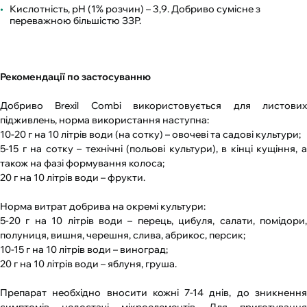
Кислотність, рН (1% розчин) – 3,9. Добриво сумісне з
переважною більшістю ЗЗР.
Рекомендації по застосуванню
Добриво Brexil Combi використовується для листових
підживлень, норма використання наступна:
10-20 г на 10 літрів води (на сотку) – овочеві та садові культури;
5-15 г на сотку – технічні (польові культури), в кінці кущіння, а
також на фазі формування колоса;
20 г на 10 літрів води – фрукти.
Норма витрат добрива на окремі культури:
5-20 г на 10 літрів води – перець, цибуля, салати, помідори,
полуниця, вишня, черешня, слива, абрикос, персик;
10-15 г на 10 літрів води – виноград;
20 г на 10 літрів води – яблуня, груша.
Препарат необхідно вносити кожні 7-14 днів, до зникнення