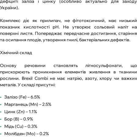
дефіциті заліза і цинку (особливо актуально для заходу
України).
Комплекс діє як прилипач, не фітотоксичний, має низький
показник кислотності рН. Не утворює сольовий наліт на
поверхні листя. Попереджає передчасне достигання, старіння
та осипання плодів, утворення гнилі, бактеріальних дефектів.
Хімічний склад
Основу речовини становлять лігносульфонати, що
прискорюють проникнення елементів живлення в тканини
рослини. Brexil Combi не має натрію, азоту, хлору чи важких
металів. У складі присутні:
Залізо (Fe) – 6.5%
Марганець (Mn) – 2.5%
Цинк (Zn) – 1.1%
Бор (B) – 0.9%
Мідь (Cu) – 0.3%
Молібден (Mo) – 0.2%