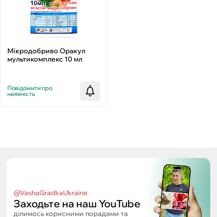
Мікродобриво Оракул
мультикомплекс 10 мл
Повідомити про
наявність
@VashaGradkaUkraine
Заходьте на наш YouTube
ділимось корисними порадами та