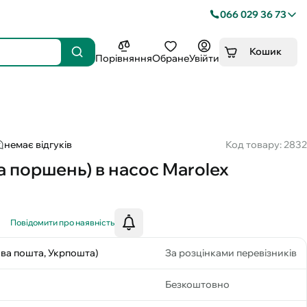
066 029 36 73
Кошик
Порівняння
Обране
Увійти
немає відгуків
Код товару: 2832
а поршень) в насос Marolex
Повідомити про наявність
ова пошта, Укрпошта)
За розцінками перевізників
Безкоштовно