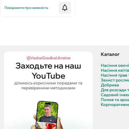
Повідомити про наявність
Каталог
@VashaGradkaUkraine
Заходьте на наш
Насіння овоч
Насіння квіті
YouTube
Насіння трав 
Захист росли
ділимось корисними порадами та
Добрива
перевіреними методиками
Для розсади 
Садовий інве
Полив та зро
Корпоративни