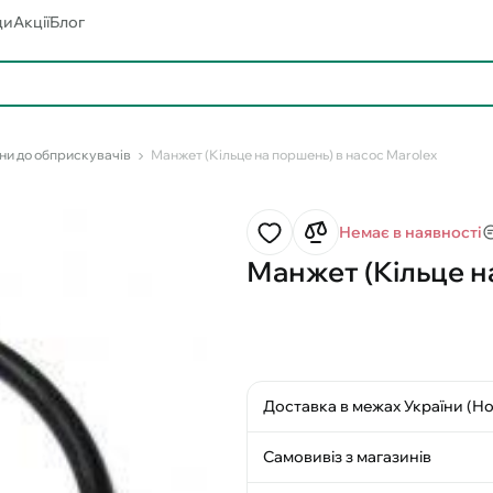
ди
Акції
Блог
ни до обприскувачів
Манжет (Кільце на поршень) в насос Marolex
Немає в наявності
Манжет (Кільце н
Доставка в межах України (Н
Самовивіз з магазинів