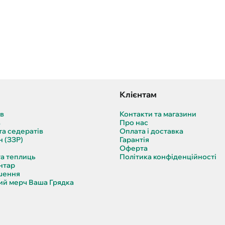
Клієнтам
ів
Контакти та магазини
в
Про нас
та седератів
Оплата і доставка
н (ЗЗР)
Гарантія
Оферта
та теплиць
Політика конфіденційності
нтар
шення
й мерч Ваша Грядка