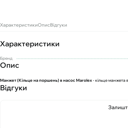
Характеристики
Опис
Відгуки
Характеристики
Бренд
Опис
Манжет (Кільце на поршень) в насос Marolex
- кільце манжета в
Відгуки
Залиште