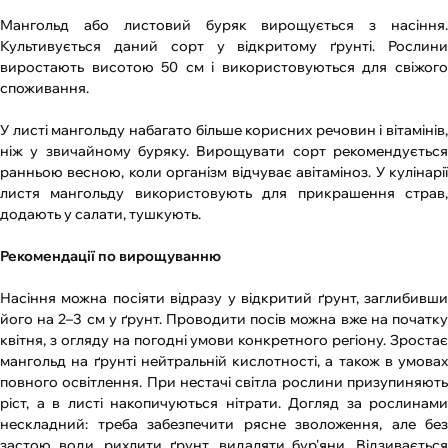
Мангольд або листовий буряк вирощується з насіння.
Культивується даний сорт у відкритому ґрунті. Рослини
виростають висотою 50 см і використовуються для свіжого
споживання.
У листі мангольду набагато більше корисних речовин і вітамінів,
ніж у звичайному буряку. Вирощувати сорт рекомендується
ранньою весною, коли організм відчуває авітаміноз. У кулінарії
листя мангольду використовують для прикрашення страв,
додають у салати, тушкують.
Рекомендації по вирощуванню
Насіння можна посіяти відразу у відкритий ґрунт, заглибивши
його на 2–3 см у ґрунт. Проводити посів можна вже на початку
квітня, з огляду на погодні умови конкретного регіону. Зростає
мангольд на ґрунті нейтральній кислотності, а також в умовах
повного освітлення. При нестачі світла рослини призупиняють
ріст, а в листі накопичуються нітрати. Догляд за рослинами
нескладний: треба забезпечити рясне зволоження, але без
застою води, рихлити ґрунт, видаляти бур'яни. Відзивається