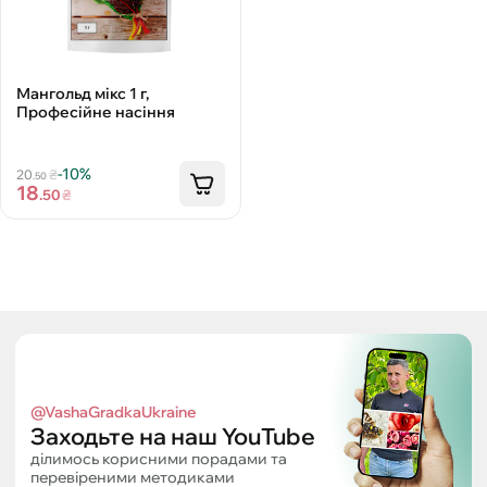
Мангольд мікс 1 г,
Професійне насіння
-10%
20
₴
.50
18
.50
₴
@VashaGradkaUkraine
Заходьте на наш YouTube
ділимось корисними порадами та
перевіреними методиками