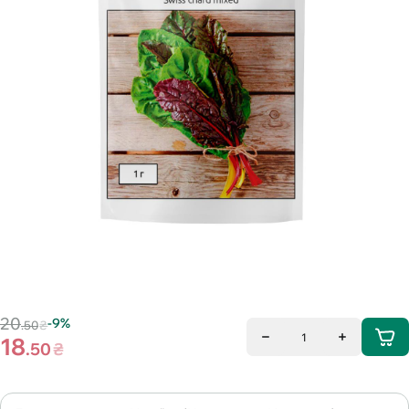
20
-9%
.50
₴
1
18
.50
₴