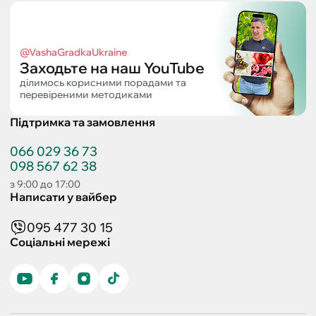
@VashaGradkaUkraine
Заходьте на наш YouTube
ділимось корисними порадами та
перевіреними методиками
Підтримка та замовлення
066 029 36 73
098 567 62 38
з 9:00 до 17:00
Написати у вайбер
095 477 30 15
Соціальні мережі