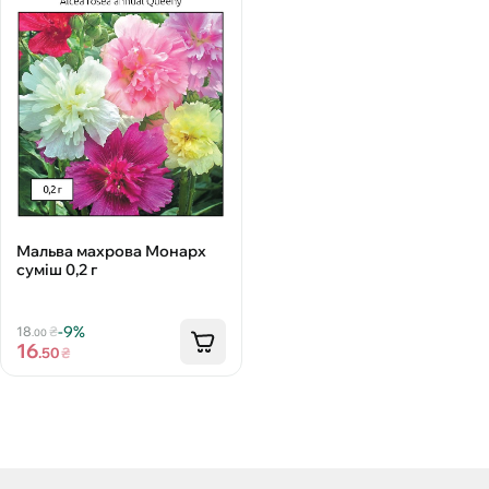
Мальва махрова Монарх
суміш 0,2 г
-9%
18
₴
.00
16
.50
₴