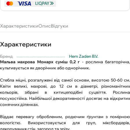
Характеристики
Опис
Відгуки
Характеристики
Бренд
Hem Zaden B.V.
Мальва махрова Монарх суміш 0,2 г
- рослина багаторічна,
культивується як дворічник або однорічник.
Стебла міцні, розгалужені від самої основи, висотою 50-60 см.
Квіти великі, махрові, до 12 см в діаметрі, різноманітних
кольорів, зібрані в китицеподібні суцвіття. Рослина
посухостійка. Найбільшої декоративності досягає на відкритих
сонячних ділянках.
Віддає перевагу обробленим, родючим ґрунтам з помірною
вологістю. Використовується для груп, міксбордерів,
декорування стін, загород та зрізу.