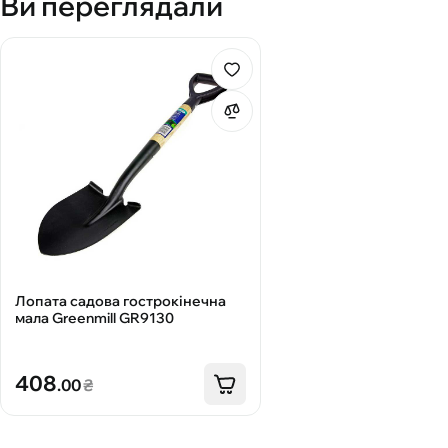
Ви переглядали
Лопата садова гострокінечна
мала Greenmill GR9130
408
.00
₴