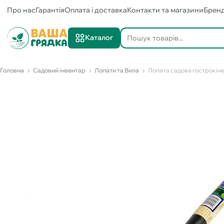
Про нас
Гарантія
Оплата і доставка
Контакти та магазини
Брен
Каталог
Головна
Садовий інвентар
Лопати та Вила
Лопата садова гострокін