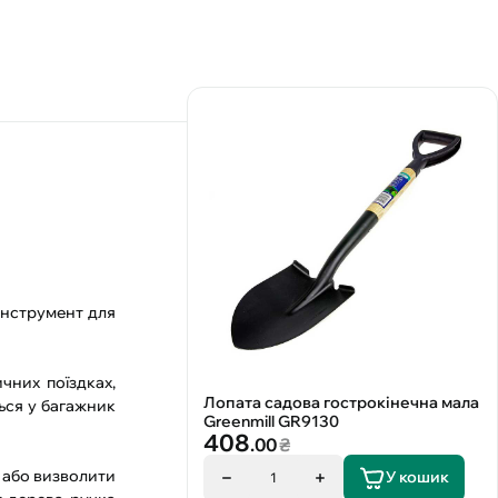
інструмент для
чних поїздках,
Лопата садова гострокінечна мала
ться у багажник
Greenmill GR9130
408
.00
₴
я або визволити
У кошик
1