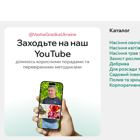
Каталог
@VashaGradkaUkraine
Заходьте на наш
Насіння овоч
Насіння квіті
YouTube
Насіння трав 
Захист росли
ділимось корисними порадами та
Добрива
перевіреними методиками
Для розсади 
Садовий інве
Полив та зро
Корпоративни