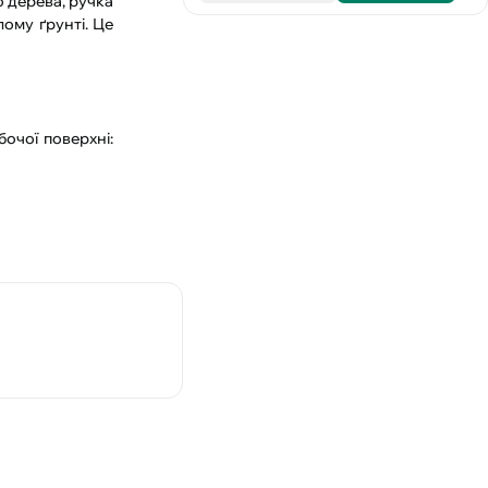
о дерева, ручка
лому ґрунті. Це
очої поверхні: