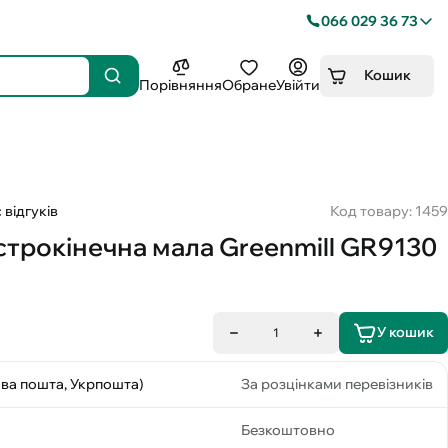
066 029 36 73
Кошик
Порівняння
Обране
Увійти
 відгуків
Код товару: 1459
строкінечна мала Greenmill GR9130
У кошик
1
ова пошта, Укрпошта)
За розцінками перевізників
Безкоштовно