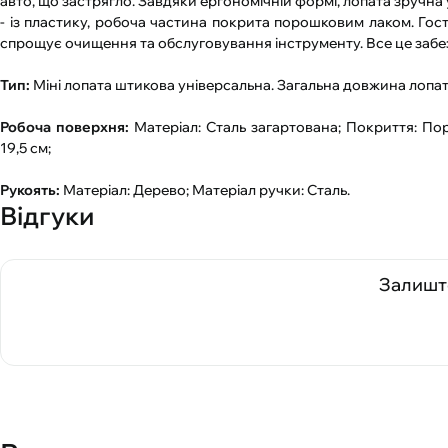
авто, що застрягло. Завдяки ергономічній формі, лопата зручна у 
- із пластику, робоча частина покрита порошковим лаком. Гост
спрощує очищення та обслуговування інструменту. Все це забе
Тип:
Міні лопата штикова універсальна. Загальна довжина лопат
Робоча поверхня:
Матеріал: Сталь загартована; Покриття: По
19,5 см;
Рукоять:
Матеріал: Дерево; Матеріал ручки: Сталь.
Відгуки
Залиште