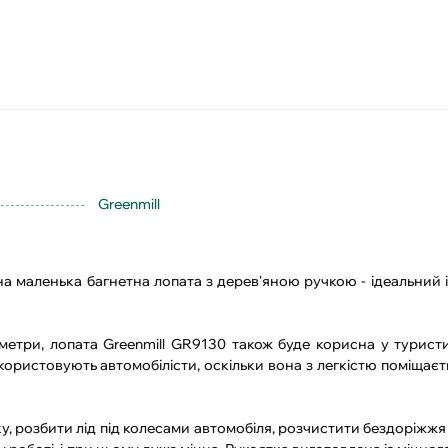
Greenmill
на маленька багнетна лопата з дерев'яною ручкою - ідеальний 
метри, лопата Greenmill GR9130 також буде корисна у туристи
икористовують автомобілісти, оскільки вона з легкістю поміщає
ку, розбити лід під колесами автомобіля, розчистити бездоріжж