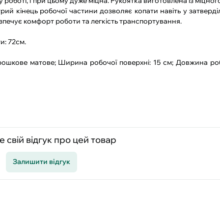
роботі, і при цьому дуже міцна. Рукоятка виготовлена ​​із міцног
рий кінець робочої частини дозволяє копати навіть у затверді
зпечує комфорт роботи та легкість транспортування.
и: 72см.
рошкове матове; Ширина робочої поверхні: 15 см; Довжина роб
 свій відгук про цей товар
Залишити відгук