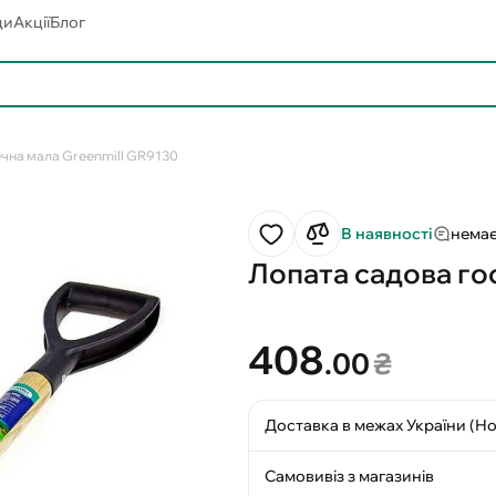
ди
Акції
Блог
ечна мала Greenmill GR9130
В наявності
немає
Лопата садова го
408
.00
₴
Доставка в межах України (Н
Самовивіз з магазинів