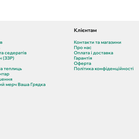
Клієнтам
ів
Контакти та магазини
в
Про нас
та седератів
Оплата і доставка
н (ЗЗР)
Гарантія
Оферта
та теплиць
Політика конфіденційності
нтар
шення
й мерч Ваша Грядка