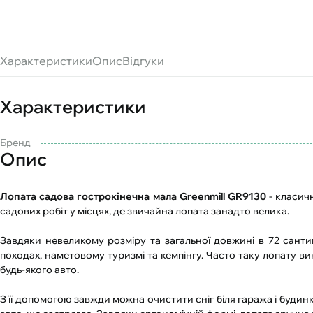
Характеристики
Опис
Відгуки
Характеристики
Бренд
Опис
Лопата садова гострокінечна мала Greenmill GR9130
- класич
садових робіт у місцях, де звичайна лопата занадто велика.
Завдяки невеликому розміру та загальної довжині в 72 санти
походах, наметовому туризмі та кемпінгу. Часто таку лопату в
будь-якого авто.
З її допомогою завжди можна очистити сніг біля гаража і будин