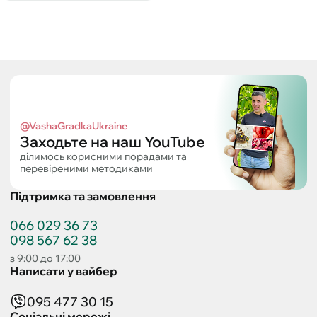
@VashaGradkaUkraine
Заходьте на наш YouTube
ділимось корисними порадами та
перевіреними методиками
Підтримка та замовлення
066 029 36 73
098 567 62 38
з 9:00 до 17:00
Написати у вайбер
095 477 30 15
Соціальні мережі