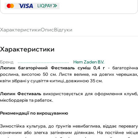
Характеристики
Опис
Відгуки
Характеристики
Бренд
Hem Zaden B.V.
Люпин багаторічний Фестиваль суміш 0,4 г
- багаторічн
рослина, висотою 50 см. Листя велике, на довгих черешках,
квіти зібрані у суцвіття-китиці, довжиною 35 см.
Люпин Фестиваль
використовується для оформлення клумб
міксбордерів та рабаток.
Рекомендації по вирощуванню
Зимостійка культура, до ґрунтів невибаглива, віддає перевагу
сонячним або злегка затіненим ділянкам. На постійне місце