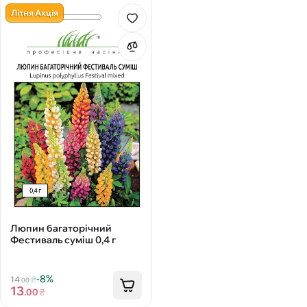
Літня Акція
Люпин багаторічний
Фестиваль суміш 0,4 г
-8%
14
₴
.00
13
.00
₴