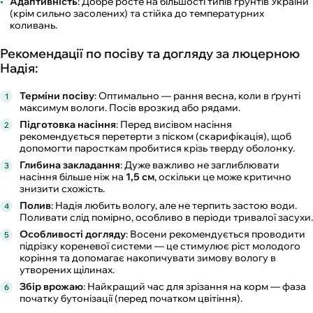
Адаптивність
: Добре росте на більшості типів ґрунтів України
(крім сильно засолених) та стійка до температурних
коливань.
Рекомендації по посіву та догляду за люцерною
Надія:
Терміни посіву
: Оптимально — рання весна, коли в ґрунті
максимум вологи. Посів врозкид або рядами.
Підготовка насіння
: Перед висівом насіння
рекомендується перетерти з піском (скарифікація), щоб
допомогти паросткам пробитися крізь тверду оболонку.
Глибина закладання
: Дуже важливо не заглиблювати
насіння більше ніж на
1,5 см
, оскільки це може критично
знизити схожість.
Полив
: Надія любить вологу, але не терпить застою води.
Поливати слід помірно, особливо в періоди тривалої засухи.
Особливості догляду
: Восени рекомендується проводити
підрізку кореневої системи — це стимулює ріст молодого
коріння та допомагає накопичувати зимову вологу в
утворених щілинах.
Збір врожаю
: Найкращий час для зрізання на корм — фаза
початку бутонізації (перед початком цвітіння).