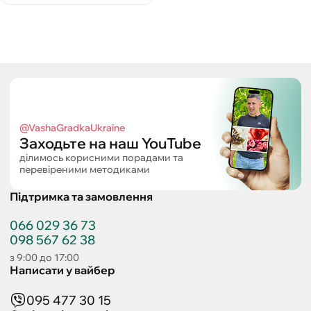
@VashaGradkaUkraine
Заходьте на наш YouTube
ділимось корисними порадами та
перевіреними методиками
Підтримка та замовлення
066 029 36 73
098 567 62 38
з 9:00 до 17:00
Написати у вайбер
095 477 30 15