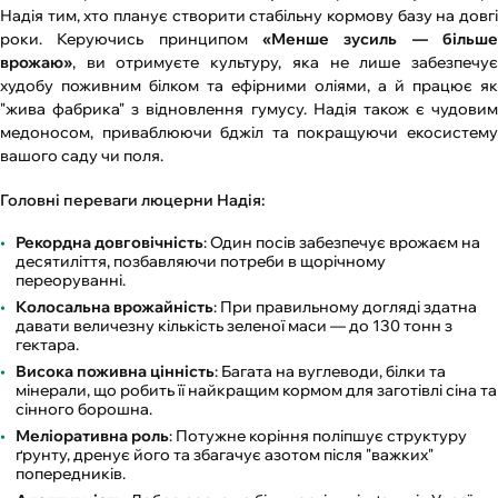
Надія тим, хто планує створити стабільну кормову базу на довгі
роки. Керуючись принципом
«Менше зусиль — більше
врожаю»
, ви отримуєте культуру, яка не лише забезпечує
худобу поживним білком та ефірними оліями, а й працює як
"жива фабрика" з відновлення гумусу. Надія також є чудовим
медоносом, приваблюючи бджіл та покращуючи екосистему
вашого саду чи поля.
Головні переваги люцерни Надія:
Рекордна довговічність
: Один посів забезпечує врожаєм на
десятиліття, позбавляючи потреби в щорічному
переоруванні.
Колосальна врожайність
: При правильному догляді здатна
давати величезну кількість зеленої маси — до 130 тонн з
гектара.
Висока поживна цінність
: Багата на вуглеводи, білки та
мінерали, що робить її найкращим кормом для заготівлі сіна та
сінного борошна.
Меліоративна роль
: Потужне коріння поліпшує структуру
ґрунту, дренує його та збагачує азотом після "важких"
попередників.