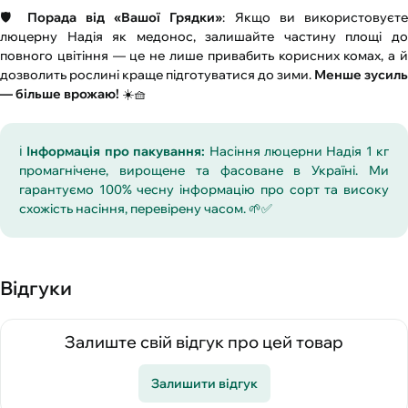
🛡️
Порада від «Вашої Грядки»
: Якщо ви використовуєте
люцерну Надія як медонос, залишайте частину площі до
повного цвітіння — це не лише привабить корисних комах, а й
дозволить рослині краще підготуватися до зими.
Менше зусиль
— більше врожаю!
☀️🧺
ℹ️
Інформація про пакування:
Насіння люцерни Надія 1 кг
промагнічене, вирощене та фасоване в Україні. Ми
гарантуємо 100% чесну інформацію про сорт та високу
схожість насіння, перевірену часом. 🌱✅
Відгуки
Залиште свій відгук про цей товар
Залишити відгук