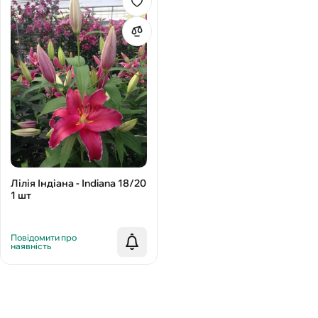
Лілія Індіана - Іndiana 18/20
1 шт
Повідомити про
наявність