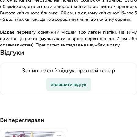
бутонів. Квітки червоні, на початку розпуску з тонкою білою
облямівкою, яка згодом зникає і квітка стає чисто червоною.
Висота квітконоса близько 100 см, на одному квітконосі буває 5
- 6 великих квіток. Цвіте з середини липня до початку серпня.
Віддає перевагу сонячним місцям або легкій півтіні. На зиму
вимагає укриття (мульчувати шаром перегною до 7 см або
опалим листям). Прекрасно виглядає на клумбах, в саду.
Відгуки
Залиште свій відгук про цей товар
Залишити відгук
Ви переглядали