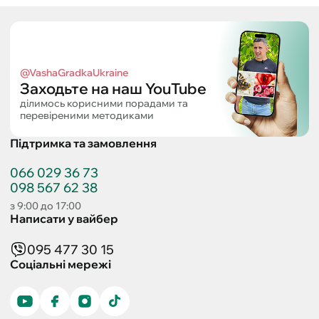
@VashaGradkaUkraine
Заходьте на наш YouTube
ділимось корисними порадами та
перевіреними методиками
Підтримка та замовлення
066 029 36 73
098 567 62 38
з 9:00 до 17:00
Написати у вайбер
095 477 30 15
Соціальні мережі