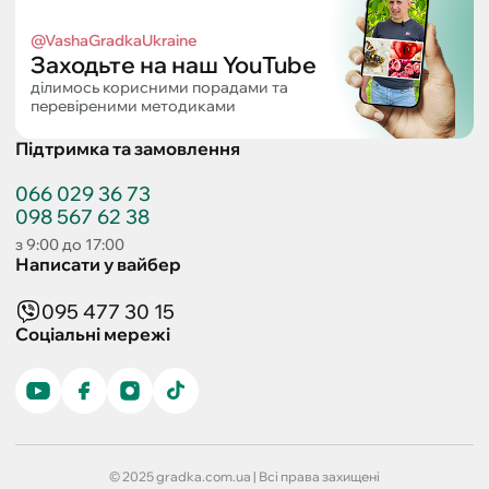
@VashaGradkaUkraine
Заходьте на наш YouTube
ділимось корисними порадами та
перевіреними методиками
Підтримка та замовлення
066 029 36 73
098 567 62 38
з 9:00 до 17:00
Написати у вайбер
095 477 30 15
Соціальні мережі
© 2025 gradka.com.ua | Всі права захищені