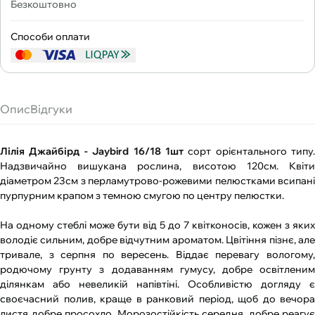
Безкоштовно
Способи оплати
Опис
Відгуки
Лілія Джайбірд - Jaybird 16/18 1шт
сорт орієнтального типу.
Надзвичайно вишукана рослина, висотою 120см. Квіти
діаметром 23см з перламутрово-рожевими пелюстками всипані
пурпурним крапом з темною смугою по центру пелюстки.
На одному стеблі може бути від 5 до 7 квітконосів, кожен з яких
володіє сильним, добре відчутним ароматом. Цвітіння пізнє, але
тривале, з серпня по вересень. Віддає перевагу вологому,
родючому грунту з додаванням гумусу, добре освітленим
ділянкам або невеликій напівтіні. Особливістю догляду є
своєчасний полив, краще в ранковий період, щоб до вечора
листя добре просохло. Морозостійкість середня, добре реагує