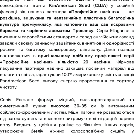
селекційного гіганта
PanAmerican Seed (США)
у серійній
фасовці від нашого партнера
«Професійне насіння» — ц
розкішна, вишукана та надзвичайно пластична багаторічна
культура преміумкласу, яка наповнить ваш сад яскравими
барвами та чарівним ароматом Провансу
. Серія Ellagance 
визнаним європейським стандартом серед англійських лаванд
завдяки своєму ранньому зацвітанню, винятковій однорідності
рослин та багатому кольоровому діапазону. Дана позиція
поставляється в
оригінальному дрібному проф-пакеті сері
«Професійне насіння» кількістю 20 насінин
. Фірмов
пакування партнера надійно захищає посівний матеріал від
вологи та світла, гарантуючи 100% американську якість селекції
PanAmerican Seed, високу енергію проростання та сортову
чистоту.
Серія Елеганс формує міцний, сильнорозгалужений та
симетричний кущик
висотою 30–35 см
із витончени
сріблясто-сіро-зеленим листям. Міцні пагони не розвалюються
під вагою суцвіть та впевнено витримують літні дощі й пориви
вітру. Входить у цвітіння раніше за більшість інших сортів,
утворюючи безліч ніжних колосоподібних суцвіть у