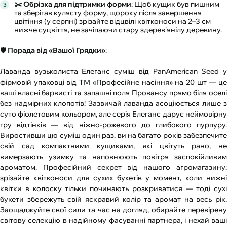
✂️ Обрізка для підтримки форми
: Щоб кущик був пишним
та зберігав кулясту форму, щороку після завершення
цвітіння (у серпні) зрізайте відцвілі квітконоси на 2–3 см
нижче суцвіття, не зачіпаючи стару здерев'янілу деревину.
🛡️
Порада від «Вашої Грядки»
:
Лаванда вузьколиста Елеганс суміш від PanAmerican Seed у
фірмовій упаковці від ТМ «Професійне насіння» на 20 шт — це
ваші власні барвисті та запашні поля Провансу прямо біля оселі
без надмірних клопотів! Зазвичай лаванда асоціюється лише з
суто фіолетовим кольором, але серія Елеганс дарує неймовірну
гру відтінків — від ніжно-рожевого до глибокого пурпуру.
Виростивши цю суміш один раз, ви на багато років забезпечите
свій сад компактними кущиками, які цвітуть рано, не
вимерзають узимку та наповнюють повітря заспокійливим
ароматом. Професійний секрет від нашого агромагазину:
зрізайте квітконоси для сухих букетів у момент, коли нижні
квітки в колоску тільки починають розкриватися — тоді сухі
букети збережуть свій яскравий колір та аромат на весь рік.
Заощаджуйте свої сили та час на догляд, обирайте перевірену
світову селекцію в надійному фасуванні партнера, і нехай ваші