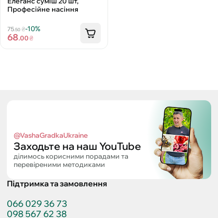
Елеганс суміш 20 шт,
Професійне насіння
-10%
75
₴
.50
68
.00
₴
@VashaGradkaUkraine
Заходьте на наш YouTube
ділимось корисними порадами та
перевіреними методиками
Підтримка та замовлення
066 029 36 73
098 567 62 38