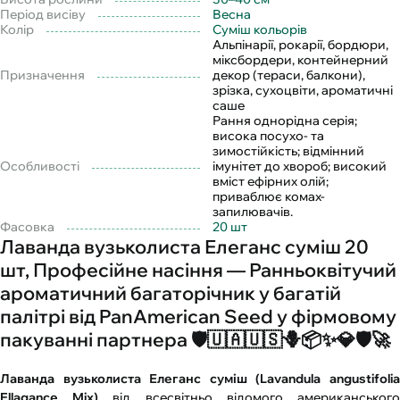
Період висіву
Весна
Колір
Суміш кольорів
Альпінарії, рокарії, бордюри,
міксбордери, контейнерний
Призначення
декор (тераси, балкони),
зрізка, сухоцвіти, ароматичні
саше
Рання однорідна серія;
висока посухо- та
зимостійкість; відмінний
Особливості
імунітет до хвороб; високий
вміст ефірних олій;
приваблює комах-
запилювачів.
Фасовка
20 шт
Лаванда вузьколиста Елеганс суміш 20
шт, Професійне насіння — Ранньоквітучий
ароматичний багаторічник у багатій
палітрі від PanAmerican Seed у фірмовому
пакуванні партнера 🛡️🇺🇦🇺🇸🪻📦✨💎🛡️🚀
Лаванда вузьколиста Елеганс суміш (Lavandula angustifolia
Ellagance Mix)
від всесвітньо відомого американськог