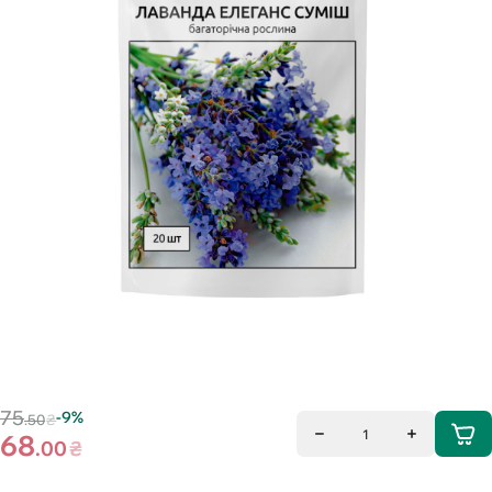
75
-9%
.50
₴
1
68
.00
₴