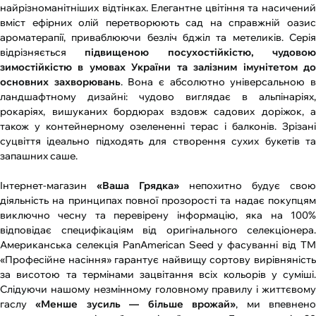
найрізноманітніших відтінках. Елегантне цвітіння та насичений
вміст ефірних олій перетворюють сад на справжній оазис
ароматерапії, приваблюючи безліч бджіл та метеликів. Серія
відрізняється
підвищеною посухостійкістю, чудово
зимостійкістю в умовах України та залізним імунітетом до
основних захворювань
. Вона є абсолютно універсальною 
ландшафтному дизайні: чудово виглядає в альпінаріях,
рокаріях, вишуканих бордюрах вздовж садових доріжок, а
також у контейнерному озелененні терас і балконів. Зрізані
суцвіття ідеально підходять для створення сухих букетів та
запашних саше.
Інтернет-магазин
«Ваша Грядка»
непохитно будує свою
діяльність на принципах повної прозорості та надає покупцям
виключно чесну та перевірену інформацію, яка на 100%
відповідає специфікаціям від оригінального селекціонера.
Американська селекція PanAmerican Seed у фасуванні від ТМ
«Професійне насіння» гарантує найвищу сортову вирівняність
за висотою та термінами зацвітання всіх кольорів у суміші.
Слідуючи нашому незмінному головному правилу і життєвому
гаслу
«Менше зусиль — більше врожай»
, ми впевнен