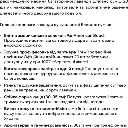
рекомендуємо насіння багаторічної лаванди Елеганс суміш 20
шт як найкраще, найбільш витривале та ароматичне рішення
для естетичного декору вашого подвір'я.
Головні переваги лаванди вузьколистої Елеганс суміш:
Елітна американська селекція PanAmerican Seed
:
Професійне насіння від світового лідера з гарантовано
високою схожістю.
Зручна проф-фасовка від партнера ТМ «Професійне
насіння»
: Офіційний дрібний пакет 20 шт забезпечує
доступну ціну при 100% збереженні якості.
Багата кольорова палітра в одній пачці
: Поєднує ніжні та
насичені відтінки пурпурового, фіолетового, рожевого та
білого кольорів.
Раннє та дружне зацвітання
: Вступає в фазу цвітіння суттєво
раніше за традиційні сорти лаванди.
Стійка форма куща (30–35 см)
: Потужні розгалужені пагони
тримають вертикаль і не розпадаються від негоди.
Висока посухо- та зимостійкість
: Не боїться літньої спеки,
відсутності поливу та добре переносить зимові морози в
Україні.
Ароматерапія та універсальність
: Збагачує повітря ефірними