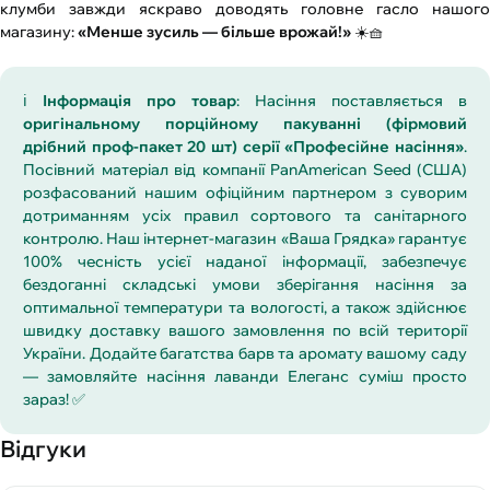
клумби завжди яскраво доводять головне гасло нашого
магазину:
«Менше зусиль — більше врожай!»
☀️🧺
ℹ️
Інформація про товар
: Насіння поставляється в
оригінальному порційному пакуванні (фірмовий
дрібний проф-пакет 20 шт) серії «Професійне насіння»
.
Посівний матеріал від компанії PanAmerican Seed (США)
розфасований нашим офіційним партнером з суворим
дотриманням усіх правил сортового та санітарного
контролю. Наш інтернет-магазин «Ваша Грядка» гарантує
100% чесність усієї наданої інформації, забезпечує
бездоганні складські умови зберігання насіння за
оптимальної температури та вологості, а також здійснює
швидку доставку вашого замовлення по всій території
України. Додайте багатства барв та аромату вашому саду
— замовляйте насіння лаванди Елеганс суміш просто
зараз! ✅
Відгуки