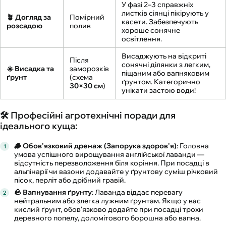
У фазі 2–3 справжніх
листків сіянці пікірують у
🪴 Догляд за
Помірний
касети. Забезпечують
розсадою
полив
хороше сонячне
освітлення.
Висаджують на відкриті
Після
сонячні ділянки з легким,
☀️ Висадка та
заморозків
піщаним або вапняковим
ґрунт
(схема
ґрунтом. Категорично
30×30 см
)
унікати застою води!
🛠️ Професійні агротехнічні поради для
ідеального куща:
🪵 Обов'язковий дренаж (Запорука здоров'я)
: Головна
умова успішного вирощування англійської лаванди —
відсутність перезволоження біля коріння. При посадці в
альпінарії чи вазони додавайте у ґрунтову суміш річковий
пісок, перліт або дрібний гравій.
🪨 Вапнування ґрунту
: Лаванда віддає перевагу
нейтральним або злегка лужним ґрунтам. Якщо у вас
кислий ґрунт, обов'язково додайте при посадці трохи
деревного попелу, доломітового борошна або вапна.