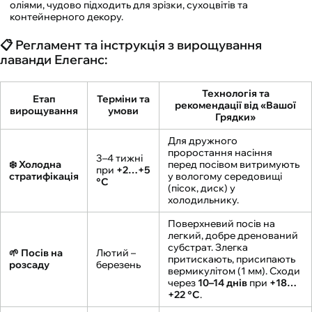
оліями, чудово підходить для зрізки, сухоцвітів та
контейнерного декору.
📋 Регламент та інструкція з вирощування
лаванди Елеганс:
Технологія та
Етап
Терміни та
рекомендації від «Вашої
вирощування
умови
Грядки»
Для дружного
проростання насіння
3–4 тижні
❄️ Холодна
перед посівом витримують
при
+2…+5
стратифікація
у вологому середовищі
°C
(пісок, диск) у
холодильнику.
Поверхневий посів на
легкий, добре дренований
субстрат. Злегка
🌱 Посів на
Лютий –
притискають, присипають
розсаду
березень
вермикулітом (1 мм). Сходи
через
10–14 днів
при
+18…
+22 °C
.