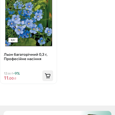
Льон багаторічний 0,3 г,
Професійне насіння
-9%
12
₴
.00
11
.00
₴