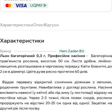
Характеристики
Опис
Відгуки
Характеристики
Бренд
Hem Zaden B.V.
Льон багаторічний 0,3 г, Професійне насіння
- Багаторічна
трав'яниста рослина, висотою 50 см. Листя дрібне, лінійно-
ланцетне, розташоване в черговому порядку. Квіти блакитні, до
2 см в діаметрі. Цвіте дуже рясно протягом 60 днів.
Віддає перевагу відкритий сонячним ділянкам з легкими,
родючими ґрунтами. Невибаглива у догляді рослина. Насіння
висівають навесні (у квітні) або під зиму (у листопаді) відразу на
постійне місце. Через 2-3 тижні, після появи сходів, рослини
проріджують на відстані 20-25 см одна від одної. Зацвітає на
другий рік після посіву.