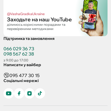
@VashaGradkaUkraine
Заходьте на наш YouTube
ділимось корисними порадами та
перевіреними методиками
Підтримка та замовлення
066 029 36 73
098 567 62 38
з 9:00 до 17:00
Написати у вайбер
095 477 30 15
Соціальні мережі