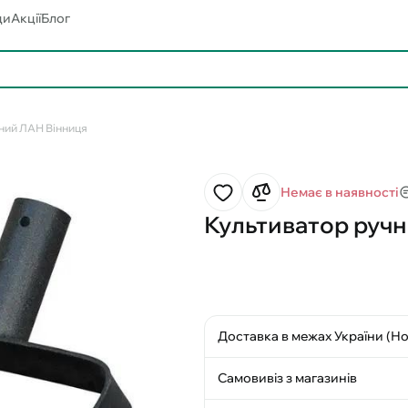
ди
Акції
Блог
ний ЛАН Вінниця
Немає в наявності
Культиватор руч
Доставка в межах України (Н
Самовивіз з магазинів