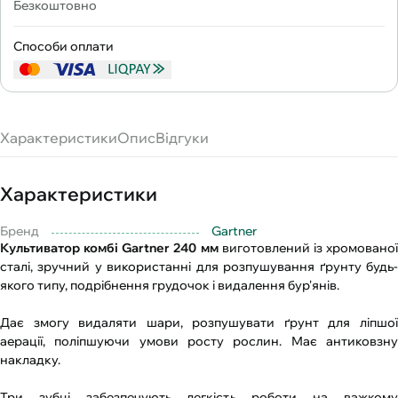
Безкоштовно
Способи оплати
Характеристики
Опис
Відгуки
Характеристики
Бренд
Gartner
Культиватор комбі Gartner 240 мм
виготовлений із хромовано
сталі, зручний у використанні для розпушування ґрунту будь-
якого типу, подрібнення грудочок і видалення бур'янів.
Дає змогу видаляти шари, розпушувати ґрунт для ліпшої
аерації, поліпшуючи умови росту рослин. Має антиковзну
накладку.
Три зубці забезпечують легкість роботи на важкому