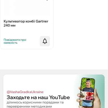
Культиватор комбі Gartner
240 мм
Повідомити про
наявність
@VashaGradkaUkraine
Заходьте на наш YouTube
ділимось корисними порадами та
перевіреними методиками