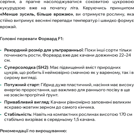
серпня, а прагне насолоджуватися соковитою цукровою
кукурудзою вже на початку літа. Керуючись принципом
«Менше зусиль, більше врожаю»
, ви отримуєте рослину, як
стійко витримує весняні перепади температур і швидко формує
врожай.
Головні переваги Форвард F1:
Рекордний розмір для ультраранньої
: Поки інші сорти тільки
починають рости, Форвард вже дає качани довжиною 22–24
см.
Суперсолодка (SH2)
: Має підвищений вміст природних
цукрів, що робить її неймовірно смачною як у вареному, так і в
сирому вигляді.
Потужний старт
: Гібрид дуже пластичний, насіння має високу
енергію проростання, що важливо для раннього посіву в ще
не зовсім прогрітий ґрунт.
Привабливий вигляд
: Качани рівномірно заповнені великим
яскраво-жовтим зерном до самого кінчика.
Стабільність
: Навіть на компактних рослинах висотою 170 см
стабільно визріває в середньому 1,5 качана.
Рекомендації по вирощуванню: