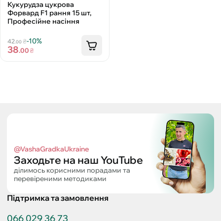
Кукурудза цукрова
Форвард F1 рання 15 шт,
Професійне насіння
-10%
42
₴
.00
38
.00
₴
@VashaGradkaUkraine
Заходьте на наш YouTube
ділимось корисними порадами та
перевіреними методиками
Підтримка та замовлення
066 029 36 73