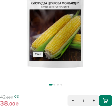
42
-9%
.00
₴
1
38
.00
₴