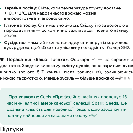
Терміни посіву
: Сійте, коли температура ґрунту досягне
+10...+12°C. Для надраннього врожаю можна
використовувати агроволокно.
Глибина посіву
: Оптимально 3–5 см. Слідкуйте за вологою в
період цвітіння — це критично важливо для повного наливу
зерен.
Сусідство
: Намагайтеся не висаджувати поруч із кормовою
кукурудзою, щоб зберегти унікальну солодкість гібрида SH2.
🛡️
Порада від «Вашої Грядки»
: Форвард F1 — це справжні
делікатес. Завдяки високому вмісту цукрів, вона вариться дуже
швидко (всього 5–7 хвилин після закипання), залишаючись
ніжною та хрусткою.
Менше зусиль — більше врожаю!
☀️🌽🇺🇸
ℹ️
Про упаковку
: Серія «Професійне насіння» пропонує 15
насінин елітної американської селекції Spark Seeds. Це
ідеальна кількість для невеликої грядки, щоб забезпечити
родину найпершими ласощами сезону. 🌱✅
Відгуки