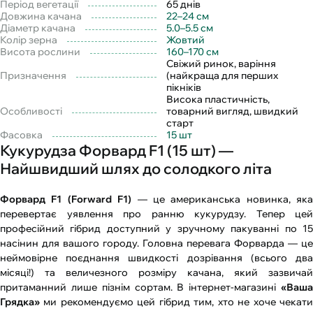
Період вегетації
65 днів
Довжина качана
22–24 см
Діаметр качана
5.0–5.5 см
Колір зерна
Жовтий
Висота рослини
160–170 см
Свіжий ринок, варіння
Призначення
(найкраща для перших
пікніків
Висока пластичність,
Особливості
товарний вигляд, швидкий
старт
Фасовка
15 шт
Кукурудза Форвард F1 (15 шт) —
Найшвидший шлях до солодкого літа
Форвард F1 (Forward F1)
— це американська новинка, яка
перевертає уявлення про ранню кукурудзу. Тепер цей
професійний гібрид доступний у зручному пакуванні по 15
насінин для вашого городу. Головна перевага Форварда — це
неймовірне поєднання швидкості дозрівання (всього два
місяці!) та величезного розміру качана, який зазвичай
притаманний лише пізнім сортам. В інтернет-магазині
«Ваша
Грядка»
ми рекомендуємо цей гібрид тим, хто не хоче чекати