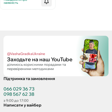
наявність
@VashaGradkaUkraine
Заходьте на наш YouTube
ділимось корисними порадами та
перевіреними методиками
Підтримка та замовлення
066 029 36 73
098 567 62 38
з 9:00 до 17:00
Написати у вайбер