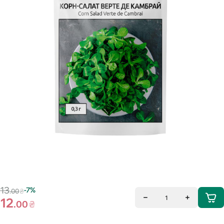
13
-7%
.00
₴
1
12
.00
₴