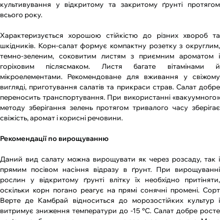
культивування у відкритому та закритому ґрунті протягом
всього року.
Характеризується хорошою стійкістю до різних хвороб та
шкідників. Корн-салат формує компактну розетку з округлим,
темно-зеленим, соковитим листям з приємним ароматом і
горіховим післясмаком. Листя багате вітамінами й
мікроелементами. Рекомендоване для вживання у свіжому
вигляді, приготування салатів та прикраси страв. Салат добре
переносить транспортування. При використанні «вакуумного»
методу зберігання зелень протягом тривалого часу зберігає
свіжість, аромат і корисні речовини.
Рекомендації по вирощуванню
Даний вид салату можна вирощувати як через розсаду, так і
прямим посівом насіння відразу в ґрунт. При вирощуванні
рослин у відкритому ґрунті влітку їх необхідно притіняти,
оскільки корн погано реагує на прямі сонячні промені. Сорт
Верте де Камбрай відноситься до морозостійких культур і
витримує зниження температури до -15 °С. Салат добре росте