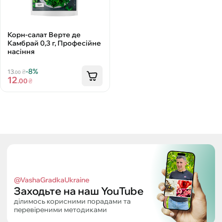
Корн-салат Верте де
Камбрай 0,3 г, Професійне
насіння
-8%
13
₴
.00
12
.00
₴
@VashaGradkaUkraine
Заходьте на наш YouTube
ділимось корисними порадами та
перевіреними методиками