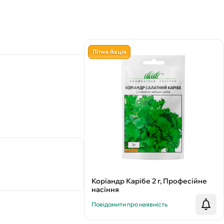
Літня Акція
Коріандр Карібе 2 г, Професійне
насіння
Повідомити про наявність