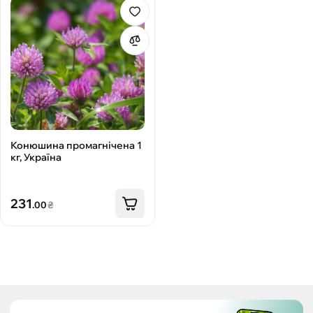
Конюшина промагнічена 1
кг, Україна
231
.00
₴