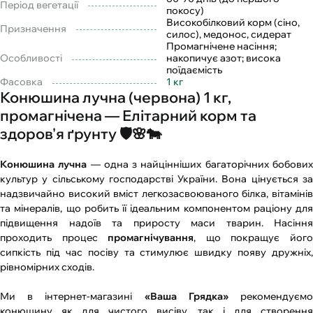
Період вегетації
покосу)
Високобілковий корм (сіно,
Призначення
силос), медонос, сидерат
Промагнічене насіння;
Особливості
накопичує азот; висока
поїдаємість
Фасовка
1 кг
Конюшина лучна (червона) 1 кг,
промагнічена — Елітарний корм та
здоров'я ґрунту 🛡️🌸🐄
Конюшина лучна
— одна з найцінніших багаторічних бобови
культур у сільському господарстві України. Вона цінується за
надзвичайно високий вміст легкозасвоюваного білка, вітамінів
та мінералів, що робить її ідеальним компонентом раціону для
підвищення надоїв та приросту маси тварин. Насіння
проходить процес
промагнічування
, що покращує йог
сипкість під час посіву та стимулює швидку появу дружніх,
рівномірних сходів.
Ми в інтернет-магазині
«Ваша Грядка»
рекомендуєм
конюшину як для чистого висіву, так і для створення