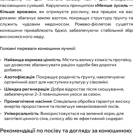
пасовищних сумішей. Керуючись принципом
«Менше зусиль 
більше врожаю»
, ви отримуєте рослину, яка працює на вас
роками: збагачує землю азотом, покращує структуру ґрунту та
служить чудовим медоносом. Рожево-фіолетові суцвіття
конюшини приваблюють бджіл, забезпечуючи стабільний збір
високоякісного меду.
Головні переваги конюшини лучної:
Найвища кормова цінність
: Містить велику кількість протеїну,
що дозволяє збалансувати раціон худоби без дорогих
добавок.
Азотофіксація
: Покращує родючість ґрунту, накопичуючи
органічний азот для наступних культур у сівозміні.
Швидка регенерація
: Добре відростає після скошування,
забезпечуючи 2–3 повноцінних укоси за сезон.
Промагнічене насіння
: Спеціальна обробка гарантує високу
енергію проростання та полегшує механізований посів.
Універсальність
: Використовується на зелений корм, для
заготівлі цінного сіна, силосу або як ефективний сидерат.
Рекомендації по посіву та догляду за конюшиною: