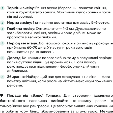
Терміни висіву
: Рання весна (березень – початок квітня),
коли в ґрунті багато вологи. Можливий підпокровний посів
під ярі зернові.
Норма висіву
: 1 кг насіння достатньо для засіву
5–6 соток
.
Глибина посіву
: Оптимально —
1–2 см
. Дуже важливо не
заглиблювати насіння, оскільки воно дрібне і може не
прорости з великої глибини.
Період вегетації
: До першого покосу в рік висіву проходить
приблизно
60–70 днів
. У наступні роки вегетація
починається рано навесні.
Догляд
: Конюшина вологолюбна, тому в посушливі періоди
полив суттєво підвищує врожайність. Після покосу
рекомендується підживлення фосфорно-калійними
добривами.
Збирання
: Найкращий час для скошування на сіно — фаза
початку цвітіння, коли рослина містить максимум поживних
речовин.
🛡️
Порада від «Вашої Грядки»
: Для створення ідеального
багаторічного пасовища висівайте конюшину разом із
тимофіївкою або райграсом. Це запобігає виляганню конюшини
та робить корм більш збалансованим за структурою.
Менше