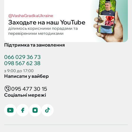
@VashaGradkaUkraine
Заходьте на наш YouTube
ділимось корисними порадами та
перевіреними методиками
Підтримка та замовлення
066 029 36 73
098 567 62 38
з 9:00 до 17:00
Написати у вайбер
095 477 30 15
Соціальні мережі