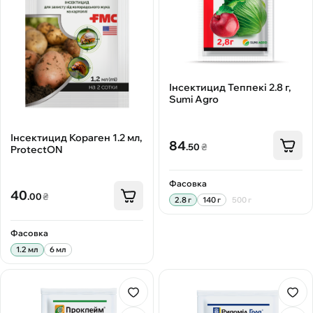
Інсектицид Теппекі 2.8 г,
Sumi Agro
Інсектицид Кораген 1.2 мл,
84
.50
₴
ProtectON
Фасовка
40
.00
₴
2.8 г
140 г
500 г
Фасовка
1.2 мл
6 мл