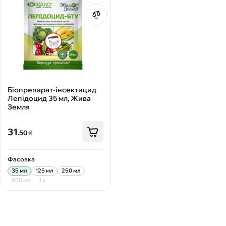
Біопрепарат-інсектицид
Лепідоцид 35 мл, Жива
Земля
31
.50
₴
Фасовка
35 мл
125 мл
250 мл
500 мл
1 л