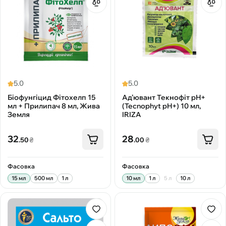
5.0
5.0
Біофунгіцид Фітохелп 15
Ад’ювант Текнофіт pH+
мл + Прилипач 8 мл, Жива
(Tecnophyt pH+) 10 мл,
Земля
IRIZA
32
28
.50
₴
.00
₴
Фасовка
Фасовка
15 мл
500 мл
1 л
10 мл
1 л
5 л
10 л