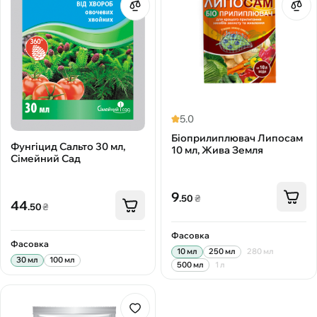
5.0
Біоприлиплювач Липосам
Фунгіцид Сальто 30 мл,
10 мл, Жива Земля
Сімейний Сад
9
.50
₴
44
.50
₴
Фасовка
Фасовка
10 мл
250 мл
280 мл
30 мл
100 мл
500 мл
1 л