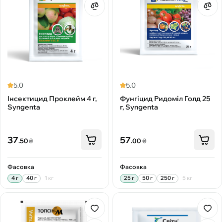
5.0
5.0
Інсектицид Проклейм 4 г,
Фунгіцид Ридоміл Голд 25
Syngenta
г, Syngenta
37
57
.50
₴
.00
₴
Фасовка
Фасовка
4 г
40 г
1 кг
25 г
50 г
250 г
5 кг