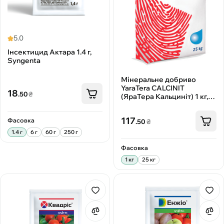
5.0
Інсектицид Актара 1.4 г,
Syngenta
Мінеральне добриво
YaraTera CALCINIT
18
.50
₴
(ЯраТера Кальциніт) 1 кг,
Ваша Грядка
117
Фасовка
.50
₴
1.4 г
6 г
60 г
250 г
Фасовка
1 кг
25 кг