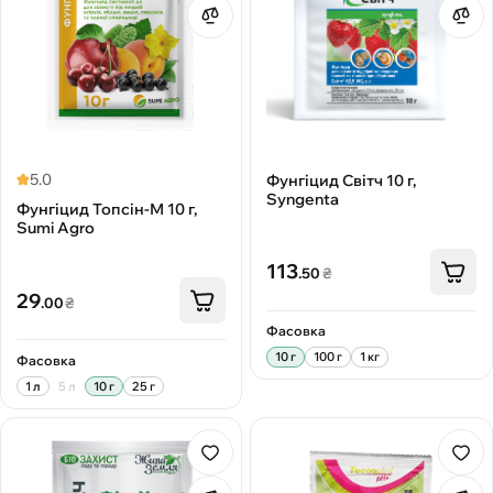
5.0
Фунгіцид Світч 10 г,
Syngenta
Фунгіцид Топсін-М 10 г,
Sumi Agro
113
.50
₴
29
.00
₴
Фасовка
10 г
100 г
1 кг
Фасовка
1 л
5 л
10 г
25 г