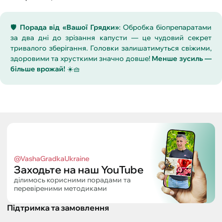
🛡️
Порада від «Вашої Грядки»
: Обробка біопрепаратами
за два дні до зрізання капусти — це чудовий секрет
тривалого зберігання. Головки залишатимуться свіжими,
здоровими та хрусткими значно довше!
Менше зусиль —
більше врожай!
☀️🧺
@VashaGradkaUkraine
Заходьте на наш YouTube
ділимось корисними порадами та
перевіреними методиками
Підтримка та замовлення