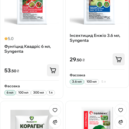
Інсектицид Енжіо 3.6 мл,
5.0
Syngenta
Фунгіцид Квадріс 6 мл,
Syngenta
29
.50
₴
53
.50
₴
Фасовка
3.6 мл
100 мл
5 л
Фасовка
6 мл
100 мл
300 мл
1 л