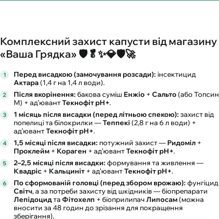
Комплексний захист капусти від магазину
«Ваша Грядка» 🛡️🥬✨💎🛡️🚀
Перед висадкою (замочування розсади):
інсектицид
Актара
(1,4 г на 1,4 л води).
Після вкорінення:
бакова суміш
Енжіо
+
Сальто
(або Топсин
М) + ад’ювант
Текнофіт pH+
.
1 місяць після висадки (перед літньою спекою):
захист від
попелиці та білокрилки —
Теппекі
(2,8 г на 6 л води) +
ад’ювант
Текнофіт pH+
.
1,5 місяці після висадки:
потужний захист —
Ридоміл
+
Проклейм
+
Кораген
+ ад’ювант
Текнофіт pH+
.
2–2,5 місяці після висадки:
формування та живлення —
Квадріс
+
Кальциніт
+ ад’ювант
Текнофіт pH+
.
По сформованій головці (перед збором врожаю):
фунгіцид
Світч
, а за потреби захисту від шкідників — біопрепарати
Лепідоцид
та
Фітохелп
+ біоприлипач
Липосам
(можна
вносити за 48 годин до зрізання для покращення
зберігання).