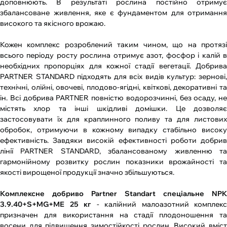
доповнюють. В результаті рослина постійно отримує
збалансоване живлення, яке є фундаментом для отримання
високого та якісного врожаю.
Кожен комплекс розроблений таким чином, що на протязі
всього періоду росту рослина отримує азот, фосфор і калій в
необхідних пропорціях для кожної стадії вегетації. Добрива
PARTNER STANDARD підходять для всіх видів культур: зернові,
технічні, олійні, овочеві, плодово-ягідні, квіткові, декоративні та
ін. Всі добрива PARTNER повністю водорозчинні, без осаду, не
містять хлор та інші шкідливі домішки. Це дозволяє
застосовувати їх для краплинного поливу та для листових
обробок, отримуючи в кожному випадку стабільно високу
ефективність. Завдяки високій ефективності роботи добрив
лінії PARTNER STANDARD, збалансованому живленню та
гармонійному розвитку рослин показники врожайності та
якості вирощеної продукції значно збільшуються.
Комплексне добриво Partner Standart спеціальне NPK
3.9.40+S+MG+МЕ 25 кг
- калійний малоазотний комплекс
призначен для використання на стадії плодоношення та
восени для підвищення зимостійкості рослин. Високий вміст