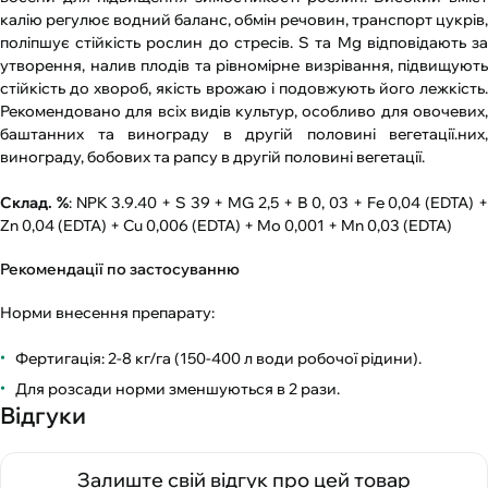
калію регулює водний баланс, обмін речовин, транспорт цукрів,
поліпшує стійкість рослин до стресів. S та Mg відповідають за
утворення, налив плодів та рівномірне визрівання, підвищують
стійкість до хвороб, якість врожаю і подовжують його лежкість.
Рекомендовано для всіх видів культур, особливо для овочевих,
баштанних та винограду в другій половині вегетації.них,
винограду, бобових та рапсу в другій половині вегетації.
Склад. %
: NPK 3.9.40 + S 39 + MG 2,5 + В 0, 03 + Fe 0,04 (EDTA) 
Zn 0,04 (EDTA) + Cu 0,006 (EDTA) + Mo 0,001 + Mn 0,03 (EDTA)
Рекомендації по застосуванню
Норми внесення препарату:
Фертигація: 2-8 кг/га (150-400 л води робочої рідини).
Для розсади норми зменшуються в 2 рази.
Відгуки
Залиште свій відгук про цей товар