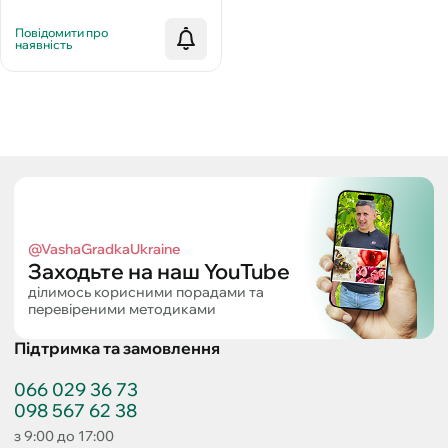
3.9.40+S+MG+МЕ 25 кг
Повідомити про
наявність
@VashaGradkaUkraine
Заходьте на наш YouTube
ділимось корисними порадами та
перевіреними методиками
Підтримка та замовлення
066 029 36 73
098 567 62 38
з 9:00 до 17:00