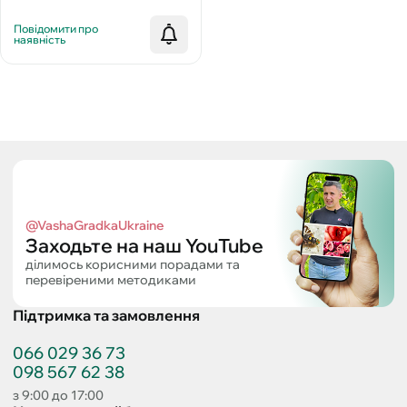
кг
Повідомити про
наявність
@VashaGradkaUkraine
Заходьте на наш YouTube
ділимось корисними порадами та
перевіреними методиками
Підтримка та замовлення
066 029 36 73
098 567 62 38
з 9:00 до 17:00