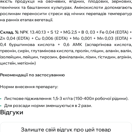
якість продукції на овочевих, ягідних, плодових, зернових,
технічних та баштанних культурах. Амінокислоти допомагають
рослинам переносити стреси від нічних перепадів температур
на ранніх етапах вегетації.
Склад. %
: NPK 13.40.13 + S 12 + MG 2,5 + В 0, 03 + Fe 0,04 (EDTA) 
Zn 0,04 (EDTA) + Cu 0,006 (EDTA) + Mo 0,001 + Mn 0,03 (EDTA) +
0,4 бурштинова кислота + 0,6 АМК (аспаргінова кислота,
треонін, сирін, глутамінова кислота, пролін, гліцин, аланін, валін,
ізолейцин, лейцин, тирозин, фенілаланін, лізин, гістидин, агрінін,
цистеїн, метіонін)
Рекомендації по застосуванню
Норми внесення препарату:
Листкове підживлення: 1,5-3 кг/га (150-400л робочої рідини).
Для розсади норми зменшуються в 2 рази.
Відгуки
Залиште свій відгук про цей товар