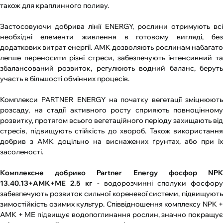
також для краплинного поливу.
Застосовуючи добрива лінії ENERGY, рослини отримують всі
необхідні елементи живлення в готовому вигляді, без
додаткових витрат енергії. АМК дозволяють рослинам набагато
легше переносити різні стреси, забезпечують інтенсивний та
збалансований розвиток, регулюють водний баланс, беруть
участь в більшості обмінних процесів.
Комплекси PARTNER ENERGY на початку вегетації зміцнюють
розсаду, на стадії активного росту сприяють повноцінному
розвитку, протягом всього вегетаційного періоду захищають від
стресів, підвищують стійкість до хвороб. Також використання
добрив з АМК доцільно на виснажених ґрунтах, або при їх
засоленості.
Комплексне добриво Partner Energy фосфор NPK
13.40.13+АМК+МЕ 2.5 кг
- водорозчинні сполуки фосфору
забезпечують розвиток сильної кореневої системи, підвищують
зимостійкість озимих культур. Співвідношення комплексу NPK +
АМК + МЕ підвищує водопоглинання рослин, значно покращує