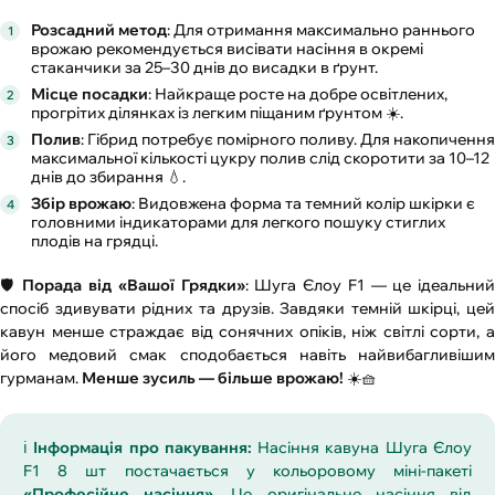
Розсадний метод
: Для отримання максимально раннього
врожаю рекомендується висівати насіння в окремі
стаканчики за 25–30 днів до висадки в ґрунт.
Місце посадки
: Найкраще росте на добре освітлених,
прогрітих ділянках із легким піщаним ґрунтом ☀️.
Полив
: Гібрид потребує помірного поливу. Для накопичення
максимальної кількості цукру полив слід скоротити за 10–12
днів до збирання 💧.
Збір врожаю
: Видовжена форма та темний колір шкірки є
головними індикаторами для легкого пошуку стиглих
плодів на грядці.
🛡️
Порада від «Вашої Грядки»
: Шуга Єлоу F1 — це ідеальни
спосіб здивувати рідних та друзів. Завдяки темній шкірці, цей
кавун менше страждає від сонячних опіків, ніж світлі сорти, а
його медовий смак сподобається навіть найвибагливішим
гурманам.
Менше зусиль — більше врожаю!
☀️🧺
ℹ️
Інформація про пакування:
Насіння кавуна Шуга Єлоу
F1 8 шт постачається у кольоровому міні-пакеті
«Професійне насіння»
. Це оригінальне насіння від