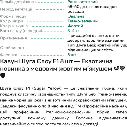
Термін дозрівання
Ранньостиглий
58–60 днів після висадки
Період вегетації
розсади
Форма плоду
Овальна
Колір шкіри
Темно-зелений
Колір м'якуша
Жовтий
Вага плоду (середня)
3–4 кг
Присадибні ділянки; дитячі
Призначення
десерти; порційне вживання
Тип Шуга Бебі; жовтий м'якуш;
Особливості
підвищена цукристість
Фасовка
8 шт
Кавун Шуга Єлоу F1 8 шт — Екзотична
новинка з медовим жовтим м’якушем 🍉💛
🛡️
Шуга Єлоу F1 (Sugar Yellow)
— це унікальний гібрид, яки
поєднує класичну «зовнішність» типу Шуга Бебі (темно-зелена,
майже чорна шкірка) з екзотичним яскраво-жовтим м’якушем.
Завдяки фасуванню по
8 насінин
від ТМ «Професійне насіння»,
цей професійний італійсько-корейський гібрид тепер
доступний кожному дачнику. Рослина відзначається
надзвичайною силою росту та легкістю у догляді.