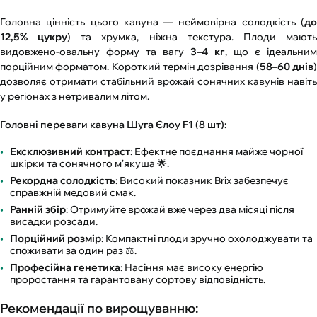
Головна цінність цього кавуна — неймовірна солодкість (
до
12,5% цукру
) та хрумка, ніжна текстура. Плоди мают
видовжено-овальну форму та вагу
3–4 кг
, що є ідеальним
порційним форматом. Короткий термін дозрівання (
58–60 днів
дозволяє отримати стабільний врожай сонячних кавунів навіть
у регіонах з нетривалим літом.
Головні переваги кавуна Шуга Єлоу F1 (8 шт):
Ексклюзивний контраст
: Ефектне поєднання майже чорної
шкірки та сонячного м'якуша 🌟.
Рекордна солодкість
: Високий показник Brix забезпечує
справжній медовий смак.
Ранній збір
: Отримуйте врожай вже через два місяці після
висадки розсади.
Порційний розмір
: Компактні плоди зручно охолоджувати та
споживати за один раз ⚖️.
Професійна генетика
: Насіння має високу енергію
проростання та гарантовану сортову відповідність.
Рекомендації по вирощуванню: