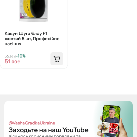
Кавун Шуга Єлоу F1
жовтий 8 шт, Професійне
насіння
-10%
56
₴
.50
51
.00
₴
@VashaGradkaUkraine
Заходьте на наш YouTube
ділимось корисними порадами та