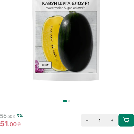
56
-9%
.50
₴
1
51
.00
₴