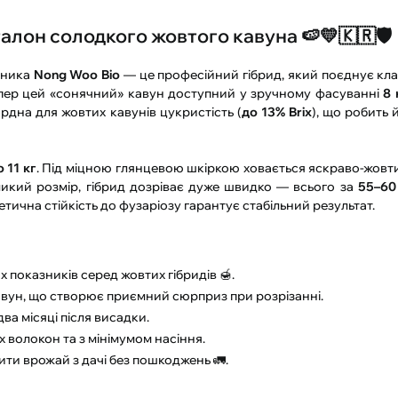
алон солодкого жовтого кавуна 🍉💛🇰🇷🛡️
бника
Nong Woo Bio
— це професійний гібрид, який поєднує кл
епер цей «сонячний» кавун доступний у зручному фасуванні
8 
рдна для жовтих кавунів цукристість (
до 13% Brix
), що робить 
о 11 кг
. Під міцною глянцевою шкіркою ховається яскраво-жовт
ликий розмір, гібрид дозріває дуже швидко — всього за
55–60
етична стійкість до фузаріозу гарантує стабільний результат.
х показників серед жовтих гібридів 🍯.
кавун, що створює приємний сюрприз при розрізанні.
ва місяці після висадки.
х волокон та з мінімумом насіння.
ити врожай з дачі без пошкоджень 🚛.