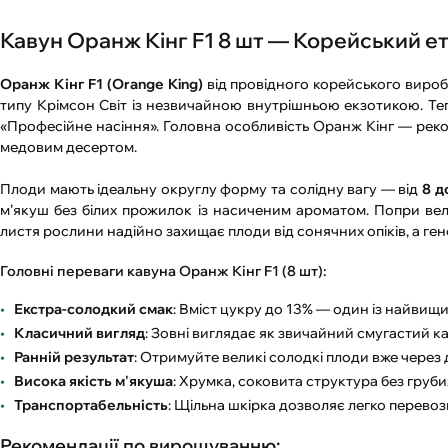
Кавун Оранж Кінг F1 8 шт — Корейський ет
Оранж Кінг F1 (Orange King)
від провідного корейського виро
типу Крімсон Світ із незвичайною внутрішньою екзотикою. Т
«Професійне насіння». Головна особливість Оранж Кінг — реко
медовим десертом.
Плоди мають ідеальну округлу форму та солідну вагу — від
8 д
м’якуш без білих прожилок із насиченим ароматом. Попри ве
листя рослини надійно захищає плоди від сонячних опіків, а ген
Головні переваги кавуна Оранж Кінг F1 (8 шт):
Екстра-солодкий смак
: Вміст цукру до 13% — один із найвищи
Класичний вигляд
: Зовні виглядає як звичайний смугастий 
Ранній результат
: Отримуйте великі солодкі плоди вже через д
Висока якість м'якуша
: Хрумка, соковита структура без груби
Транспортабельність
: Щільна шкірка дозволяє легко перевоз
Рекомендації по вирощуванню: