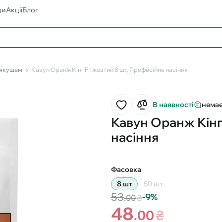
ди
Акції
Блог
м'якушем
Кавун Оранж Кінг F1 жовтий 8 шт, Професійне насіння
В наявності
немає
Кавун Оранж Кінг
насіння
Фасовка
8 шт
50 шт
53
-9%
.00
₴
48
.00
₴