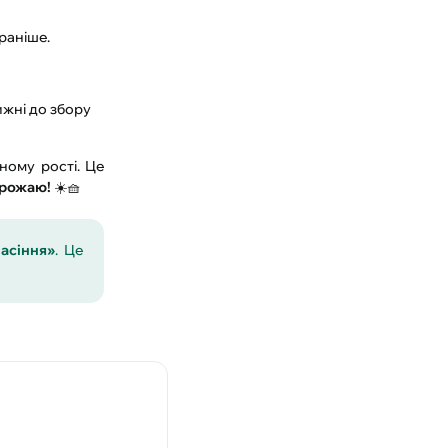
раніше.
ижні до збору
ному рості. Це
врожаю!
☀️🧺
асіння»
. Це