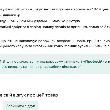
 у фазі 3-4 листків. Це дозволяє отримати врожай на 10-14 днів 
і ділянки ☀️.
яду — 60–70 см, між рядами — близько 2 метрів.
лійні добрива в період наливу плодів та припиніть полив за 2 т
е, що він не накопичує порожнеч всередині навіть при інтенсив
диційного кавуна та екзотичний колір.
Менше зусиль — більше 
 8 шт постачається у кольоровому міні-пакеті
«Професійне н
чного використання на присадибних ділянках. ✅
 свій відгук про цей товар
Залишити відгук