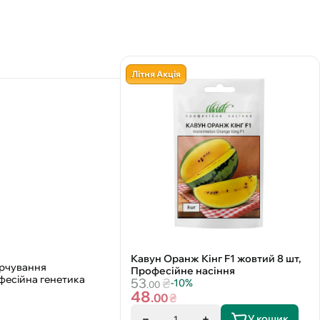
Літня Акція
Кавун Оранж Кінг F1 жовтий 8 шт,
арчування
Професійне насіння
офесійна генетика
53
₴
-10%
.00
48
.00
₴
У кошик
1