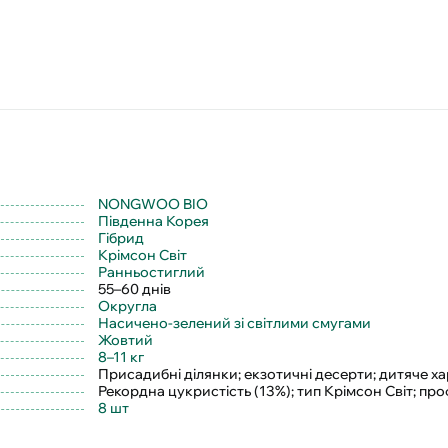
NONGWOO BIO
Південна Корея
Гібрид
Крімсон Світ
Ранньостиглий
55–60 днів
Округла
Насичено-зелений зі світлими смугами
Жовтий
8–11 кг
Присадибні ділянки; екзотичні десерти; дитяче х
Рекордна цукристість (13%); тип Крімсон Світ; пр
8 шт