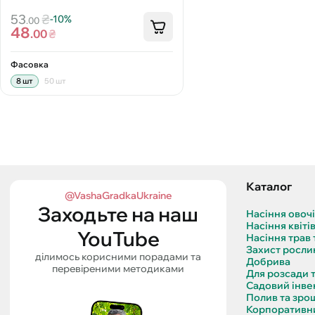
53
₴
-10%
.00
48
.00
₴
Фасовка
8 шт
50 шт
Каталог
@VashaGradkaUkraine
Заходьте на наш
Насіння овоч
Насіння квіті
YouTube
Насіння трав 
Захист росли
ділимось корисними порадами та
Добрива
перевіреними методиками
Для розсади 
Садовий інве
Полив та зро
Корпоративни