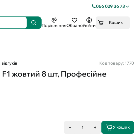
066 029 36 73
Кошик
Порівняння
Обране
Увійти
 відгуків
Код товару: 1770
 F1 жовтий 8 шт, Професійне
У кошик
1