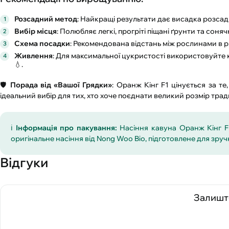
Розсадний метод
: Найкращі результати дає висадка розсади
Вибір місця
: Полюбляє легкі, прогріті піщані ґрунти та сонячн
Схема посадки
: Рекомендована відстань між рослинами в р
Живлення
: Для максимальної цукристості використовуйте ка
💧.
🛡️
Порада від «Вашої Грядки»
: Оранж Кінг F1 цінується за т
ідеальний вибір для тих, хто хоче поєднати великий розмір тра
ℹ️
Інформація про пакування:
Насіння кавуна Оранж Кінг F1
оригінальне насіння від Nong Woo Bio, підготовлене для зру
Відгуки
Залиште