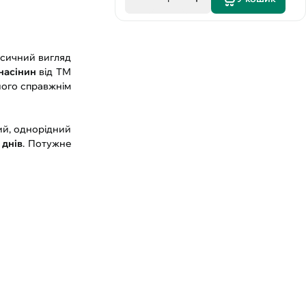
асичний вигляд
насінин
від ТМ
його справжнім
ий, однорідний
 днів
. Потужне