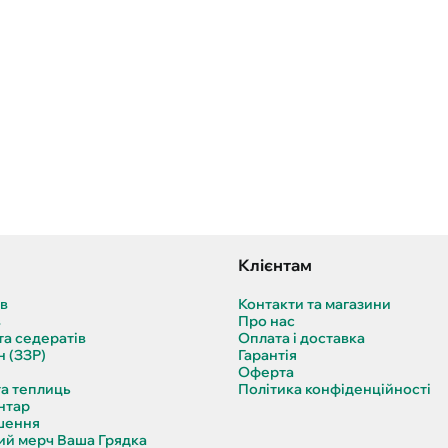
Клієнтам
ів
Контакти та магазини
в
Про нас
та седератів
Оплата і доставка
н (ЗЗР)
Гарантія
Оферта
та теплиць
Політика конфіденційності
нтар
шення
й мерч Ваша Грядка