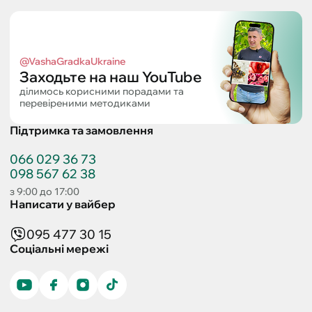
@VashaGradkaUkraine
Заходьте на наш YouTube
ділимось корисними порадами та
перевіреними методиками
Підтримка та замовлення
066 029 36 73
098 567 62 38
з 9:00 до 17:00
Написати у вайбер
095 477 30 15
Соціальні мережі