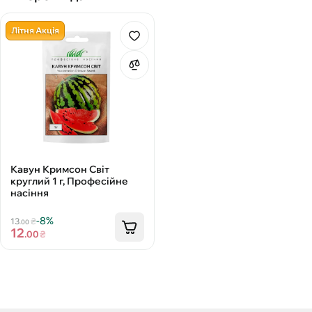
Літня Акція
Кавун Кримсон Світ
круглий 1 г, Професійне
насіння
-8%
13
₴
.00
12
.00
₴