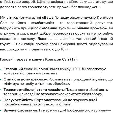
стійкість до хвороб. Щільна шкірка надійно захищає ягоду, що
дозволяє легко транспортувати врожай без пошкоджень.
Ми в інтернет-магазині
«Ваша Грядка»
рекомендуємо Кримсо
Світ за його невибагливість та гарантований результат.
Керуючись принципом
«Менше зусиль — більше врожаю»
, в
отримуєте сорт, який добре переносить посуху та не потребує
складного догляду. Якщо ваша ділянка має легкий піщаний
ґрунт — цей кавун покаже свої найкращі якості, обдарувавши
вас солодкими плодами вагою до 10 кг.
Головні переваги кавуна Кримсон Світ (1 г):
Еталонний смак
: Високий вміст цукру (10–11%) забезпечує
той самий справжній смак літа.
Стійкість до антракнозу
: Рослина має природний імунітет, що
мінімізує потребу в хімічних обробках.
Транспортабельність та лежкість
: Плоди довго зберігають
товарний вигляд і не втрачають соковитості після збору.
Посухостійкість
: Сорт адаптований до жаркого літа і
потребує мінімальної кількості поливів.
Зручне фасування
: 1 г насіння від «Професійного насіння» —