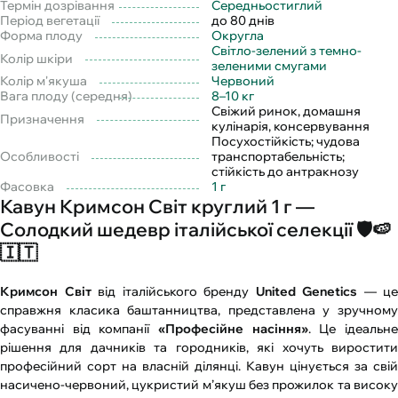
Термін дозрівання
Середньостиглий
Період вегетації
до 80 днів
Форма плоду
Округла
Світло-зелений з темно-
Колір шкіри
зеленими смугами
Колір м'якуша
Червоний
Вага плоду (середня)
8–10 кг
Свіжий ринок, домашня
Призначення
кулінарія, консервування
Посухостійкість; чудова
Особливості
транспортабельність;
стійкість до антракнозу
Фасовка
1 г
Кавун Кримсон Світ круглий 1 г —
Солодкий шедевр італійської селекції 🛡️🍉
🇮🇹
Кримсон Світ
від італійського бренду
United Genetics
— це
справжня класика баштанництва, представлена у зручному
фасуванні від компанії
«Професійне насіння»
. Це ідеальн
рішення для дачників та городників, які хочуть виростити
професійний сорт на власній ділянці. Кавун цінується за свій
насичено-червоний, цукристий м’якуш без прожилок та високу