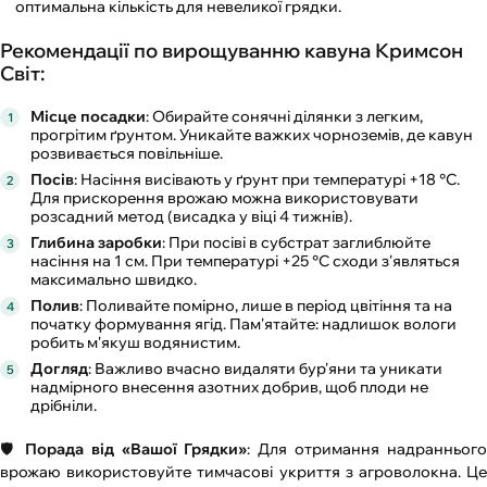
оптимальна кількість для невеликої грядки.
Рекомендації по вирощуванню кавуна Кримсон
Світ:
Місце посадки
: Обирайте сонячні ділянки з легким,
прогрітим ґрунтом. Уникайте важких чорноземів, де кавун
розвивається повільніше.
Посів
: Насіння висівають у ґрунт при температурі +18 °С.
Для прискорення врожаю можна використовувати
розсадний метод (висадка у віці 4 тижнів).
Глибина заробки
: При посіві в субстрат заглиблюйте
насіння на 1 см. При температурі +25 °С сходи з'являться
максимально швидко.
Полив
: Поливайте помірно, лише в період цвітіння та на
початку формування ягід. Пам'ятайте: надлишок вологи
робить м'якуш водянистим.
Догляд
: Важливо вчасно видаляти бур'яни та уникати
надмірного внесення азотних добрив, щоб плоди не
дрібніли.
🛡️
Порада від «Вашої Грядки»
: Для отримання надраннього
врожаю використовуйте тимчасові укриття з агроволокна. Це